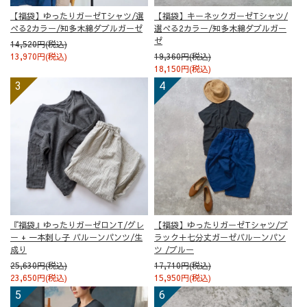
【福袋】ゆったりガーゼTシャツ/選
【福袋】キーネックガーゼTシャツ/
べる2カラー/知多木綿ダブルガーゼ
選べる2カラー/知多木綿ダブルガー
ゼ
14,520円(税込)
13,970円(税込)
19,360円(税込)
18,150円(税込)
『福袋』ゆったりガーゼロンT/グレ
【福袋】ゆったりガーゼTシャツ/ブ
ー + 一本刺し子 バルーンパンツ/生
ラック＋七分丈ガーゼバルーンパン
成り
ツ /ブルー
25,630円(税込)
17,710円(税込)
23,650円(税込)
15,950円(税込)