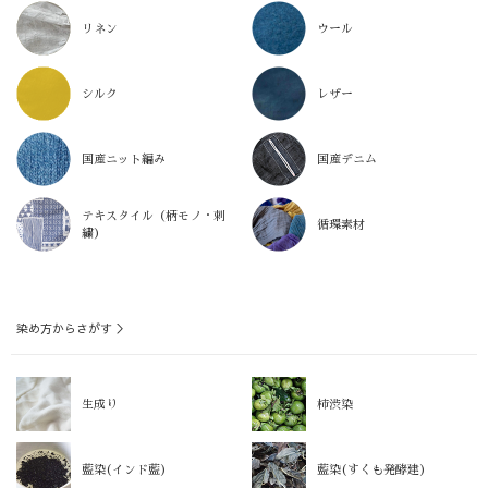
リネン
ウール
シルク
レザー
国産ニット編み
国産デニム
テキスタイル（柄モノ・刺
循環素材
繍）
染め方からさがす ＞
生成り
柿渋染
藍染(インド藍)
藍染(すくも発酵建)