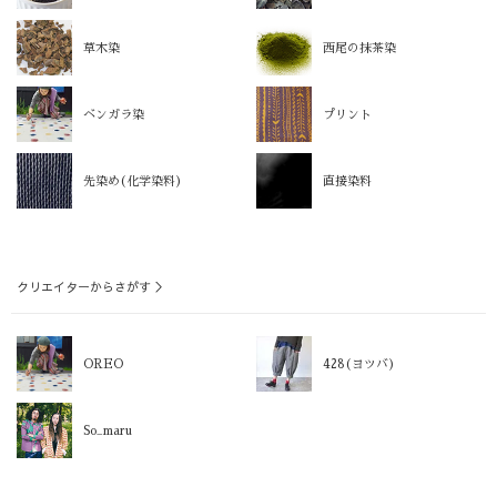
草木染
西尾の抹茶染
ベンガラ染
プリント
先染め(化学染料)
直接染料
クリエイターからさがす ＞
OREO
428(ヨツバ)
So_maru