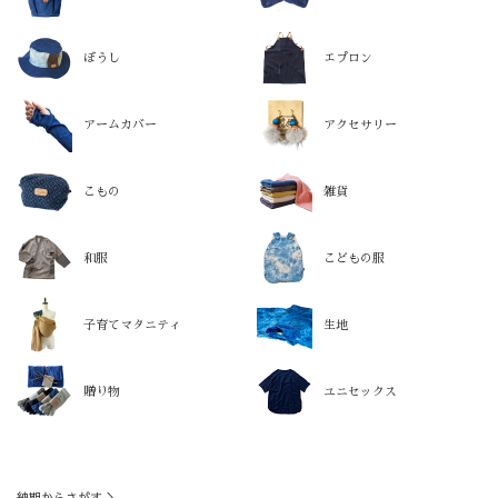
ぼうし
エプロン
アームカバー
アクセサリー
こもの
雑貨
和服
こどもの服
子育てマタニティ
生地
贈り物
ユニセックス
納期からさがす ＞