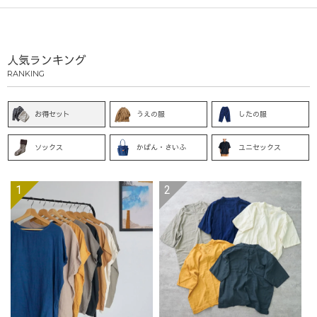
人気ランキング
RANKING
お得セット
うえの服
したの服
ソックス
かばん・さいふ
ユニセックス