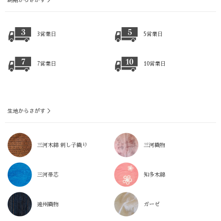
3営業日
5営業日
7営業日
10営業日
生地からさがす ＞
三河木綿 刺し子織り
三河織物
三河帯芯
知多木綿
遠州織物
ガーゼ