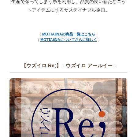
生産で余ってしまう糸を利用し、品質の良い新たなニッ
トアイテムにするサステイナブル企画。
（
MOTTAiiNAの商品一覧はこちら
）
（
MOTTAiiNAについてさらに詳しく
）
【ウズイロ Re;】 - ウズイロ アールイー -