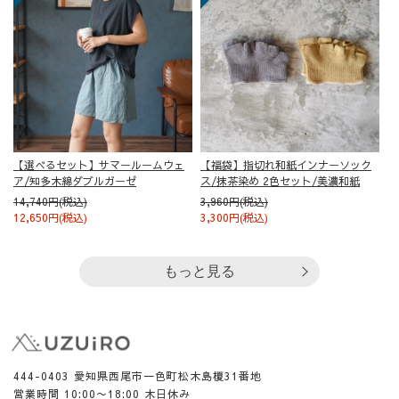
【選べるセット】サマールームウェ
【福袋】指切れ和紙インナーソック
ア/知多木綿ダブルガーゼ
ス/抹茶染め 2色セット/美濃和紙
14,740円(税込)
3,960円(税込)
12,650円(税込)
3,300円(税込)
もっと見る
444-0403 愛知県西尾市一色町松木島榎31番地
営業時間 10:00〜18:00 木日休み