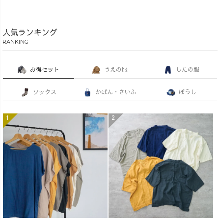
人気ランキング
RANKING
お得セット
うえの服
したの服
ソックス
かばん・さいふ
ぼうし