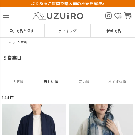
menu
0
0
search
商品を探す
ランキング
新着商品
ホーム
５営業日
５営業日
人気順
新しい順
安い順
おすすめ順
144件