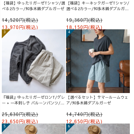
【福袋】ゆったりガーゼTシャツ/選
【福袋】キーネックガーゼTシャツ/
べる2カラー/知多木綿ダブルガーゼ
選べる2カラー/知多木綿ダブルガー
ゼ
14,520円(税込)
19,360円(税込)
13,970円(税込)
18,150円(税込)
『福袋』ゆったりガーゼロンT/グレ
【選べるセット】サマールームウェ
ー + 一本刺し子 バルーンパンツ/生
ア/知多木綿ダブルガーゼ
成り
25,630円(税込)
14,740円(税込)
23,650円(税込)
12,650円(税込)