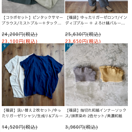
【コラボセット】ピンタックサマー
【福袋】ゆったりガーゼロンT/イン
ブラウス/ミストブルー＋タックバ
ディゴブルー ＋ よろけ縞バルーン
ルーンパンツ/グレージュ
パンツ/グレー
24,200円(税込)
25,630円(税込)
23,100円(税込)
23,650円(税込)
【福袋】洗い替え２枚セット/ゆっ
【福袋】指切れ和紙インナーソック
たりガーゼTシャツ/生成り&ブルー
ス/抹茶染め 2色セット/美濃和紙
14,520円(税込)
3,960円(税込)