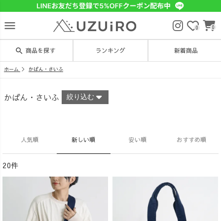
menu
0
0
search
商品を探す
ランキング
新着商品
ホーム
かばん・さいふ
かばん・さいふ
絞り込む
人気順
新しい順
安い順
おすすめ順
20件