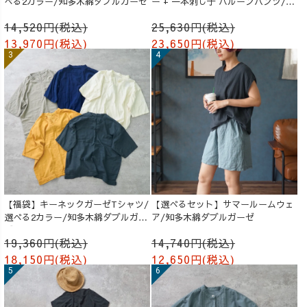
べる2カラー/知多木綿ダブルガーゼ
ー + 一本刺し子 バルーンパンツ/生
成り
14,520円(税込)
25,630円(税込)
13,970円(税込)
23,650円(税込)
【福袋】キーネックガーゼTシャツ/
【選べるセット】サマールームウェ
選べる2カラー/知多木綿ダブルガー
ア/知多木綿ダブルガーゼ
ゼ
19,360円(税込)
14,740円(税込)
18,150円(税込)
12,650円(税込)