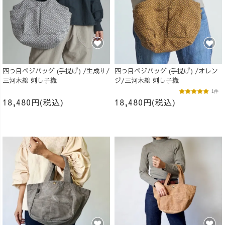
四つ目ベジバッグ (手提げ) /生成り/
四つ目ベジバッグ (手提げ) /オレン
三河木綿 刺し子織
ジ/三河木綿 刺し子織
1件
18,480円(税込)
18,480円(税込)