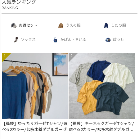
人気ランキング
RANKING
お得セット
うえの服
したの服
ソックス
かばん・さいふ
ぼうし
【福袋】ゆったりガーゼTシャツ/選
【福袋】キーネックガーゼTシャツ/
べる2カラー/知多木綿ダブルガーゼ
選べる2カラー/知多木綿ダブルガー
ゼ