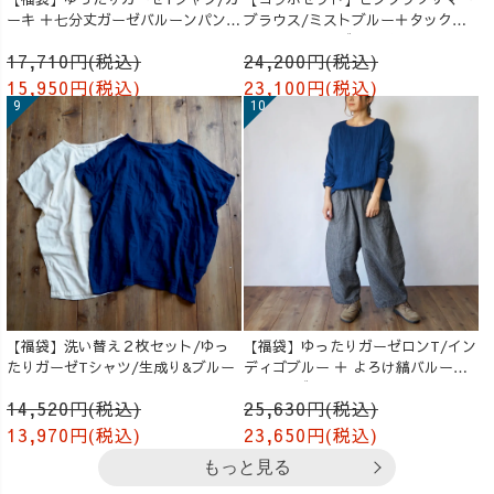
ーキ ＋七分丈ガーゼバルーンパンツ
ブラウス/ミストブルー＋タックバ
/オレンジ
ルーンパンツ/グレージュ
17,710円(税込)
24,200円(税込)
15,950円(税込)
23,100円(税込)
【福袋】洗い替え２枚セット/ゆっ
【福袋】ゆったりガーゼロンT/イン
たりガーゼTシャツ/生成り&ブルー
ディゴブルー ＋ よろけ縞バルーン
パンツ/グレー
14,520円(税込)
25,630円(税込)
13,970円(税込)
23,650円(税込)
もっと見る