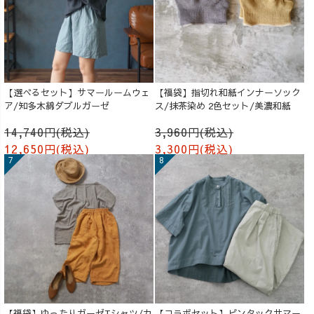
【選べるセット】サマールームウェ
【福袋】指切れ和紙インナーソック
ア/知多木綿ダブルガーゼ
ス/抹茶染め 2色セット/美濃和紙
14,740円(税込)
3,960円(税込)
12,650円(税込)
3,300円(税込)
【福袋】ゆったりガーゼTシャツ/カ
【コラボセット】ピンタックサマー