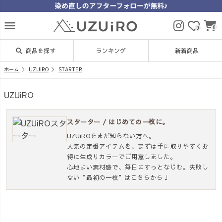
menu
0
0
search
商品を探す
ランキング
新着商品
ホーム
UZUiRO
STARTER
UZUiRO
スターター / はじめての一枚に。
UZUiROをまだ知らない方へ。
人気の定番アイテムを、まずは手に取りやすくお
得に生成りカラーでご用意しました。
心地よい素材感で、毎日にすっとなじむ。失敗し
ない“最初の一枚”はこちらから♩