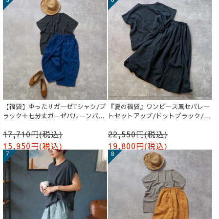
【福袋】ゆったりガーゼTシャツ/ブ
『夏の福袋』ワンピース風セパレー
ラック＋七分丈ガーゼバルーンパン
トセットアップ/ドットブラック/遠
ツ /ブルー
州織物
17,710円(税込)
22,550円(税込)
15,950円(税込)
19,800円(税込)