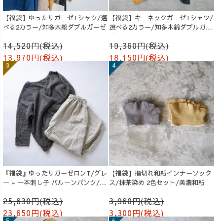
【福袋】ゆったりガーゼTシャツ/選
【福袋】キーネックガーゼTシャツ/
べる2カラー/知多木綿ダブルガーゼ
選べる2カラー/知多木綿ダブルガー
ゼ
14,520円(税込)
19,360円(税込)
13,970円(税込)
18,150円(税込)
『福袋』ゆったりガーゼロンT/グレ
【福袋】指切れ和紙インナーソック
ー + 一本刺し子 バルーンパンツ/生
ス/抹茶染め 2色セット/美濃和紙
成り
25,630円(税込)
3,960円(税込)
23,650円(税込)
3,300円(税込)