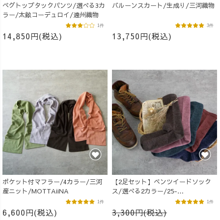
ペグトップタックパンツ/選べる3カ
バルーンスカート/生成り/三河織物
ラー/太畝コーデュロイ/遠州織物
1件
3件
14,850円(税込)
13,750円(税込)
ポケット付マフラー/4カラー/三河
【2足セット】ベンツイードソック
産ニット/MOTTAiiNA
ス/選べる2カラー/25-
27cm/MOTTAiiNA
1件
1件
6,600円(税込)
3,300円(税込)