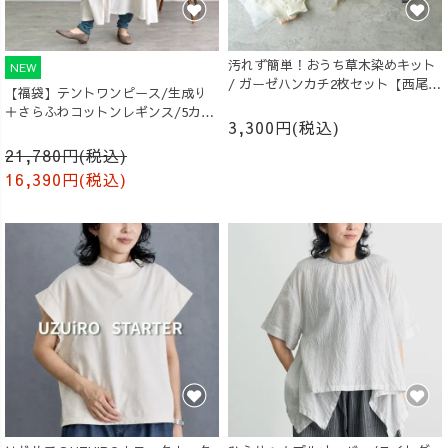
汚れず簡単！おうち草木染めキット
NEW
/ ガーゼハンカチ2枚セット【西尾の
【福袋】テントワンピース/生成り
抹茶】
＋さらふわコットンレギンス/5カラ
3,300円(税込)
ー
21,780円(税込)
16,390円(税込)