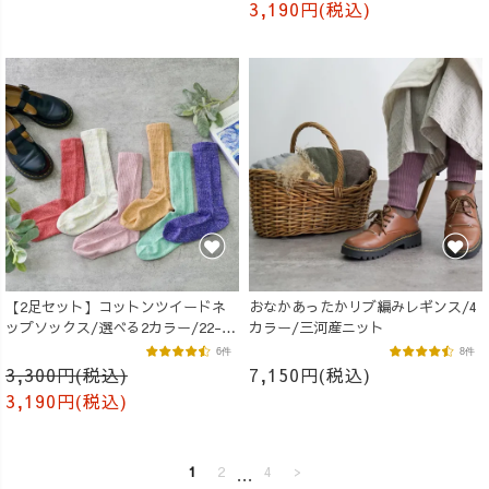
3,190円(税込)
【2足セット】コットンツイードネ
おなかあったかリブ編みレギンス/4
ップソックス/選べる2カラー/22-
カラー/三河産ニット
25cm/MOTTAiiNA
6件
8件
3,300円(税込)
7,150円(税込)
3,190円(税込)
1
2
…
4
>