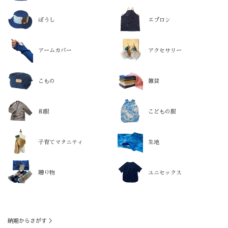
ぼうし
エプロン
アームカバー
アクセサリー
こもの
雑貨
和服
こどもの服
子育てマタニティ
生地
贈り物
ユニセックス
納期からさがす ＞