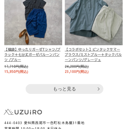
【福袋】ゆったりガーゼTシャツ/ブ
【コラボセット】ピンタックサマー
ラック＋七分丈ガーゼバルーンパン
ブラウス/ミストブルー＋タックバル
ツ /ブルー
ーンパンツ/グレージュ
17,710円(税込)
24,200円(税込)
15,950円(税込)
23,100円(税込)
もっと見る
444-0403 愛知県西尾市一色町松木島榎31番地
営業時間 10:00〜18:00 木日休み