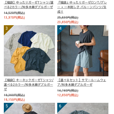
【福袋】ゆったりガーゼTシャツ/選
『福袋』ゆったりガーゼロンT/グレ
べる2カラー/知多木綿ダブルガーゼ
ー + 一本刺し子 バルーンパンツ/生
成り
14,520円(税込)
13,970円(税込)
25,630円(税込)
23,650円(税込)
【福袋】キーネックガーゼTシャツ/
【選べるセット】サマールームウェ
選べる2カラー/知多木綿ダブルガー
ア/知多木綿ダブルガーゼ
ゼ
14,740円(税込)
19,360円(税込)
12,650円(税込)
18,150円(税込)