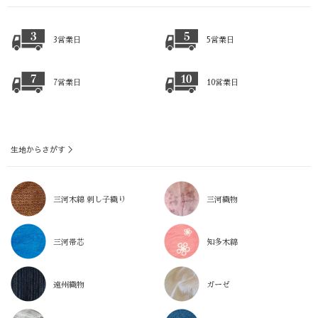
3営業日
5営業日
7営業日
10営業日
生地からさがす ＞
三河木綿 刺し子織り
三河織物
三河帯芯
知多木綿
遠州織物
ガーゼ