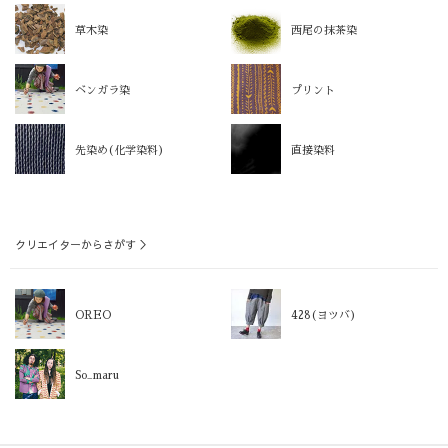
草木染
西尾の抹茶染
ベンガラ染
プリント
先染め(化学染料)
直接染料
クリエイターからさがす ＞
OREO
428(ヨツバ)
So_maru