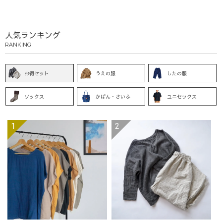
人気ランキング
RANKING
お得セット
うえの服
したの服
ソックス
かばん・さいふ
ユニセックス