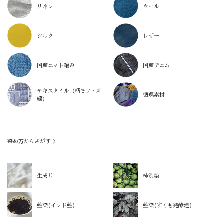
リネン
ウール
シルク
レザー
国産ニット編み
国産デニム
テキスタイル（柄モノ・刺
循環素材
繍）
染め方からさがす ＞
生成り
柿渋染
藍染(インド藍)
藍染(すくも発酵建)