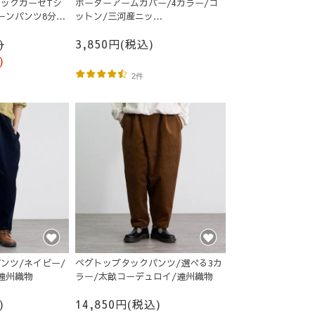
ックガーゼTシ
ボーダーアームカバー/4カラー/コ
ーンパンツ8分
ットン/三河産ニッ
ト/MOTTAiiNA2026
)
3,850円(税込)
)
2件
ンツ/ネイビー/
ペグトップタックパンツ/選べる3カ
遠州織物
ラー/太畝コーデュロイ/遠州織物
)
14,850円(税込)