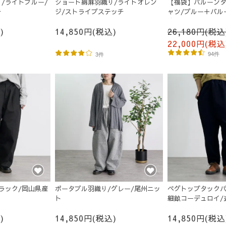
/ライトブルー/
ショート綿麻羽織り/ライトオレン
【福袋】バルーンタ
チ
ジ/ストライプステッチ
ャツ/ブルー＋バル
丈/ネイビー
)
14,850円(税込)
26,180円(税込
22,000円(税込
94件
3件
ラック/岡山県産
ポータブル羽織り/グレー/尾州ニッ
ペグトップタックパ
ト
細畝コーデュロイ/
)
14,850円(税込)
14,850円(税込