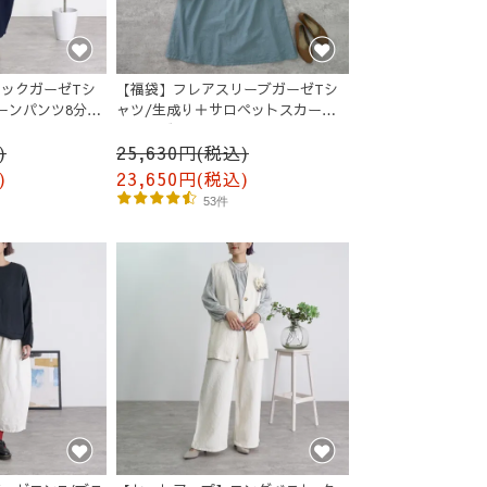
ックガーゼTシ
【福袋】フレアスリーブガーゼTシ
ーンパンツ8分
ャツ/生成り＋サロペットスカート/
ミストブルー
)
25,630円(税込)
)
23,650円(税込)
53件