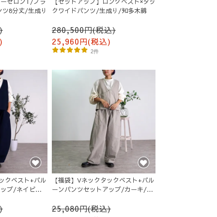
ーゼロンT/ブラ
【セットアップ】ロングベスト×タッ
ンツ8分丈/生成り
クワイドパンツ/生成り/知多木綿
)
280,500円(税込)
)
25,960円(税込)
2件
【福袋】Vネックタックベスト+バル
ックベスト+バル
ーンパンツセットアップ/カーキ/三
ップ/ネイビー/
河織物
25,080円(税込)
)