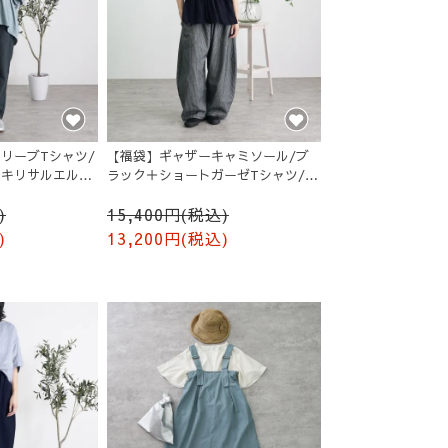
リーブTシャツ/
【福袋】ギャザーキャミソール/ブ
ッキリサルエルパ
ラック＋ショートガーゼTシャツ/生
成り
)
15,400円(税込)
)
13,200円(税込)