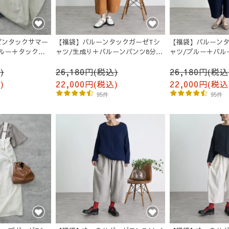
ピンタックサマー
【福袋】バルーンタックガーゼTシ
【福袋】バルーンタ
ルー＋タックバ
ャツ/生成り＋バルーンパンツ8分
ャツ/ブルー＋バル
ージュ
丈/オレンジ
丈/ネイビー
)
26,180円(税込)
26,180円(税込
)
22,000円(税込)
22,000円(税込
95件
95件