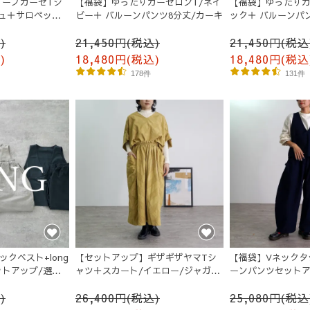
リーブガーゼTシ
【福袋】ゆったりガーゼロンT/ネイ
【福袋】ゆったりガ
ュ＋サロペット
ビー＋ バルーンパンツ8分丈/カーキ
ック＋ バルーンパ
)
21,450円(税込)
21,450円(税込
)
18,480円(税込)
18,480円(税込
178件
131件
クベスト+long
【セットアップ】ギザギザヤマTシ
【福袋】Vネックタ
トアップ/選べ
ャツ＋スカート/イエロー/ジャガー
ーンパンツセットア
物
ド三河織物
三河織物
)
26,400円(税込)
25,080円(税込