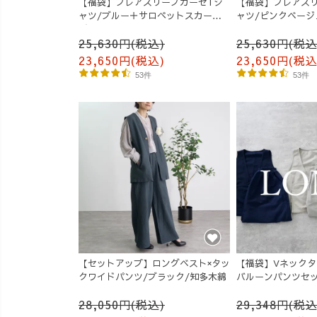
【福袋】フレアスリーブガーゼTシ
【福袋】フレアス
ャツ/ブルー＋サロペットスカート/
ャツ/ピンクベージ
ブラック
スカート/生成り
25,630円(税込)
25,630円(税込
23,650円(税込)
23,650円(税込
53件
53件
【セットアップ】ロングベスト×タッ
【福袋】Vネックタッ
クワイドパンツ/ブラック/知多木綿
バルーンパンツセッ
る3カラー/三河織
28,050円(税込)
29,348円(税込