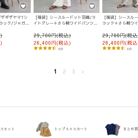
ギザギザヤマTシ
【福袋】シースルードット羽織/ラ
【福袋】シースルー
ラック/ジャガー
イトグレー＋さら軽ワイドパンツ/
ラック＋さら軽ワイ
生成り
キ
)
29,700円(税込)
29,700円(税込
)
26,400円(税込)
26,400円(税込
6件
6件
1
2
3
>
スセット
トップス＋スカート
まとめ買