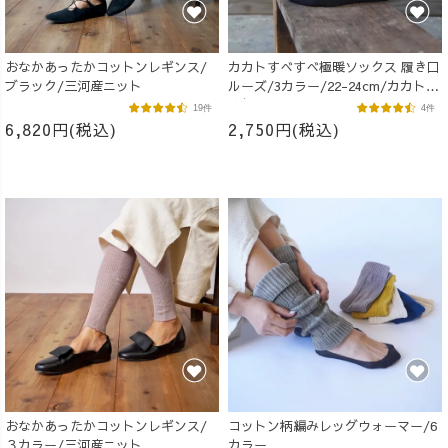
おなかあったかコットンレギンス/
カカトすべすべ極暖ソックス 履き口
ブラック/三河産ニット
ルーズ/3カラー/22-24cm/カカト特
殊保温フィルム付き
19件
4件
6,820円(税込)
2,750円(税込)
おなかあったかコットンレギンス/
コットン柄編みレッグウォーマー/6
３カラー/三河産ニット
カラー