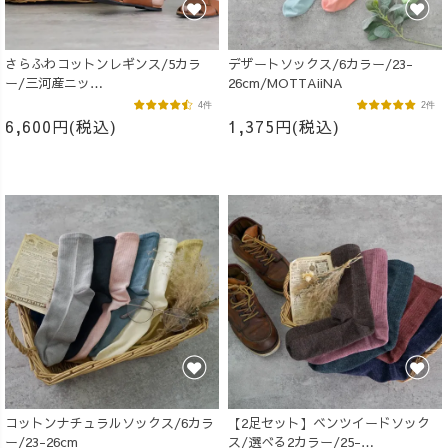
さらふわコットンレギンス/5カラ
デザートソックス/6カラー/23-
ー/三河産ニッ
26cm/MOTTAiiNA
ト/MOTTAiiNA/2026
4件
2件
6,600円(税込)
1,375円(税込)
コットンナチュラルソックス/6カラ
【2足セット】ベンツイードソック
ー/23-26cm
ス/選べる2カラー/25-