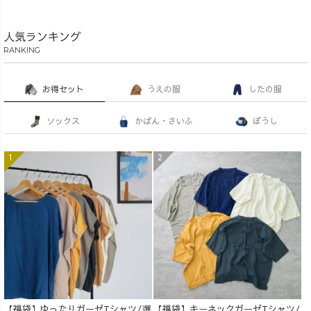
人気ランキング
RANKING
お得セット
うえの服
したの服
ソックス
かばん・さいふ
ぼうし
【福袋】ゆったりガーゼTシャツ/選
【福袋】キーネックガーゼTシャツ/