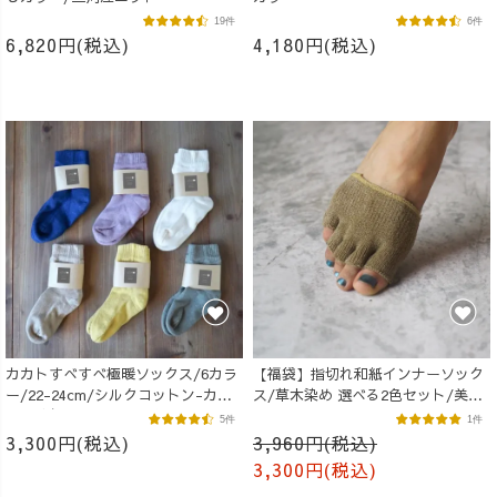
19件
6件
6,820円(税込)
4,180円(税込)
カカトすべすべ極暖ソックス/6カラ
【福袋】指切れ和紙インナーソック
ー/22-24cm/シルクコットン-カカ
ス/草木染め 選べる2色セット/美濃
ト特殊保温フィルム付き
和紙
5件
1件
3,300円(税込)
3,960円(税込)
3,300円(税込)