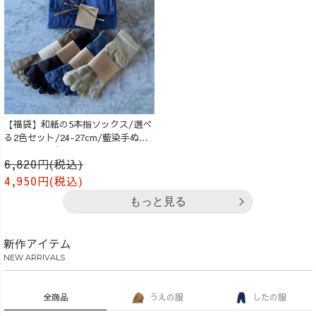
【福袋】和紙の5本指ソックス/選べ
る2色セット/24-27cm/藍染手ぬぐ
いラッピング付
6,820円(税込)
4,950円(税込)
もっと見る
新作アイテム
NEW ARRIVALS
全商品
うえの服
したの服