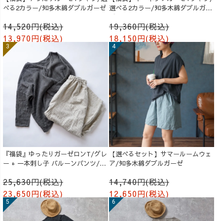
べる2カラー/知多木綿ダブルガーゼ
選べる2カラー/知多木綿ダブルガー
ゼ
14,520円(税込)
19,360円(税込)
13,970円(税込)
18,150円(税込)
『福袋』ゆったりガーゼロンT/グレ
【選べるセット】サマールームウェ
ー + 一本刺し子 バルーンパンツ/生
ア/知多木綿ダブルガーゼ
成り
25,630円(税込)
14,740円(税込)
23,650円(税込)
12,650円(税込)