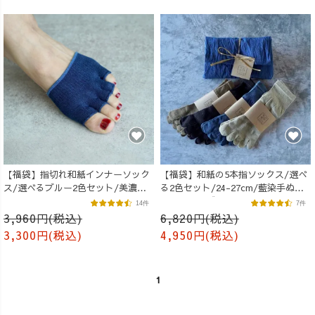
【福袋】指切れ和紙インナーソック
【福袋】和紙の5本指ソックス/選べ
ス/選べるブルー2色セット/美濃和
る2色セット/24-27cm/藍染手ぬぐ
紙
いラッピング付
14件
7件
3,960円(税込)
6,820円(税込)
3,300円(税込)
4,950円(税込)
1