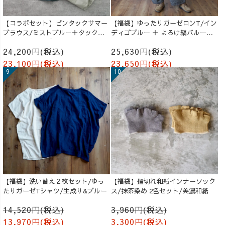
【コラボセット】ピンタックサマー
【福袋】ゆったりガーゼロンT/イン
ブラウス/ミストブルー＋タックバ
ディゴブルー ＋ よろけ縞バルーン
ルーンパンツ/グレージュ
パンツ/グレー
24,200円(税込)
25,630円(税込)
23,100円(税込)
23,650円(税込)
【福袋】洗い替え２枚セット/ゆっ
【福袋】指切れ和紙インナーソック
たりガーゼTシャツ/生成り&ブルー
ス/抹茶染め 2色セット/美濃和紙
14,520円(税込)
3,960円(税込)
13,970円(税込)
3,300円(税込)