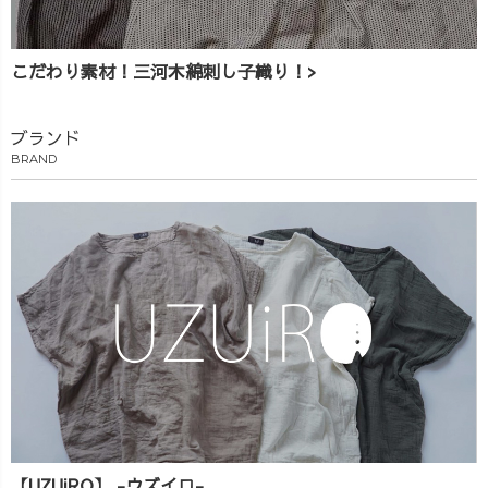
こだわり素材！三河木綿刺し子織り！>
ブランド
BRAND
【UZUiRO】 -ウズイロ-