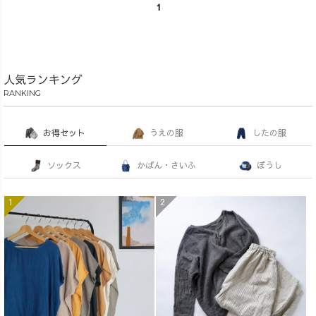
1
人気ランキング
RANKING
お得セット
うえの服
したの服
ソックス
かばん・さいふ
ぼうし