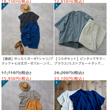
18,150円(税込)
12,650円(税込)
【福袋】ゆったりガーゼTシャツ/ブ
【コラボセット】ピンタックサマー
ラック＋七分丈ガーゼバルーンパン
ブラウス/ミストブルー＋タックバ
ツ /ブルー
ルーンパンツ/グレージュ
17,710円(税込)
24,200円(税込)
15,950円(税込)
23,100円(税込)