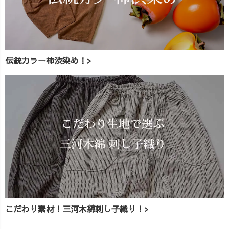
伝統カラー柿渋染め！>
こだわり素材！三河木綿刺し子織り！>