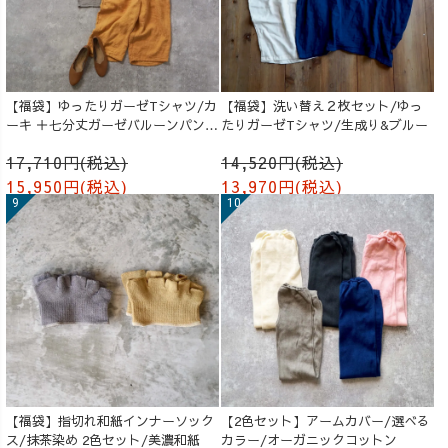
【福袋】ゆったりガーゼTシャツ/カ
【福袋】洗い替え２枚セット/ゆっ
ーキ ＋七分丈ガーゼバルーンパンツ
たりガーゼTシャツ/生成り&ブルー
/オレンジ
17,710円(税込)
14,520円(税込)
15,950円(税込)
13,970円(税込)
【福袋】指切れ和紙インナーソック
【2色セット】アームカバー/選べる
ス/抹茶染め 2色セット/美濃和紙
カラー/オーガニックコットン