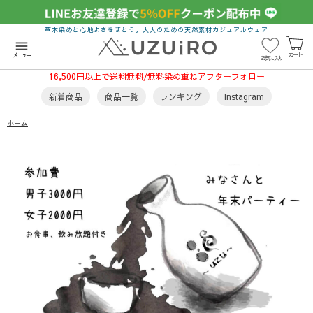
草木染めと心地よさをまとう。大人のための天然素材カジュアルウェア
menu
カート
メニュー
お気に入り
16,500円以上で送料無料/無料染め重ねアフターフォロー
新着商品
商品一覧
ランキング
Instagram
ホーム