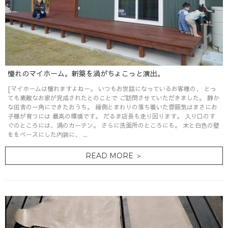
憧れのマイホーム。新築を渦がちょこっと演出。
[マイホームは憧れますよねー。 いつもお世話になっているお客様の、 とっ
ても素敵なお家が完成されたとのことで ご訪問させていただきました。 静か
な田舎の一角にできたおうち。 縁側とまわりの落ち着いた雰囲気はまさにお
子様が育つには 最高の環境です。 だるま店長も走り回ります。 入り口のす
ぐのところには、渦のカーテン。 さらに洗面所のところにも。 木と白色の壁
ををベースにした内装に、 ...
READ MORE ＞