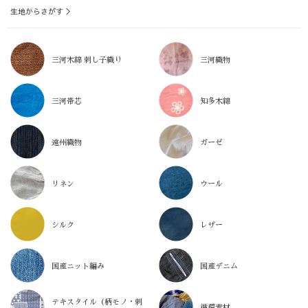
生地からさがす ＞
三河木綿 刺し子織り
三河織物
三河帯芯
知多木綿
遠州織物
ガーゼ
リネン
ウール
シルク
レザー
国産ニット編み
国産デニム
テキスタイル（柄モノ・刺
循環素材