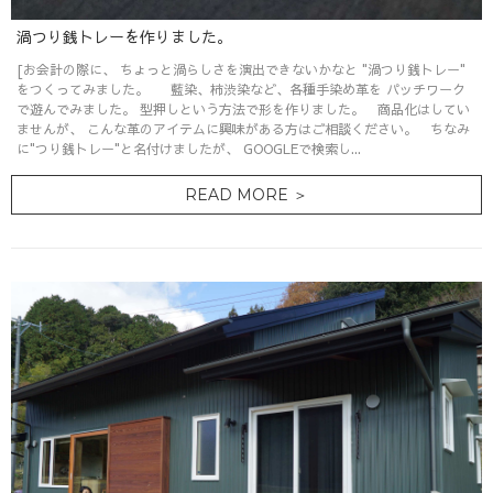
渦つり銭トレーを作りました。
[お会計の際に、 ちょっと渦らしさを演出できないかなと "渦つり銭トレー"
をつくってみました。 藍染、柿渋染など、各種手染め革を パッチワーク
で遊んでみました。 型押しという方法で形を作りました。 商品化はしてい
ませんが、 こんな革のアイテムに興味がある方はご相談ください。 ちなみ
に"つり銭トレー"と名付けましたが、 GOOGLEで検索し...
READ MORE ＞