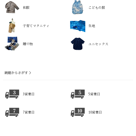
和服
こどもの服
子育てマタニティ
生地
贈り物
ユニセックス
納期からさがす ＞
3営業日
5営業日
7営業日
10営業日