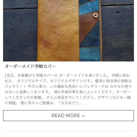
オーダーメイド手帳カバー
[先日、お客様から手帳カバーの オーダーメイドを承りました。 手帳に合わ
せた、 オリジナルサイズ、オリジナルデザインです。 藍染と柿渋染の相性は
バッチリ！！ 牛ヌメ革で、この絶妙な色合いとパッチワークは なかなか他で
はないと自負しております。 渦の手染め革を気に入ってくださり、オーダー
してくださったお客様。 さらに来店までしてくださり、デザインなども一緒
に相談。 使い手からご提案は、「なるほど!!...
READ MORE ＞