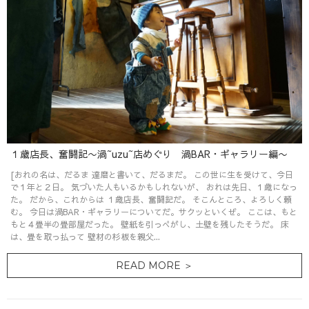
１歳店長、奮闘記〜渦~uzu~店めぐり 渦BAR・ギャラリー編〜
[おれの名は、だるま 達磨と書いて、だるまだ。 この世に生を受けて、今日
で１年と２日。 気づいた人もいるかもしれないが、 おれは先日、１歳になっ
た。 だから、これからは １歳店長、奮闘記だ。 そこんところ、よろしく頼
む。 今日は渦BAR・ギャラリーについてだ。サクッといくぜ。 ここは、もと
もと４畳半の畳部屋だった。 壁紙を引っぺがし、土壁を残したそうだ。 床
は、畳を取っ払って 壁材の杉板を親父...
READ MORE ＞