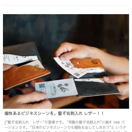
個性あるビジネスシーンを。藍ぞ名刺入れ レザー！！
["藍ぞ名刺入れ レザー"の登場です。 "布製の藍ぞ名刺入れ"に続き new バ
ーションです。 "日本のビジネスシーンでも個性を出してしまおう"と いうテ