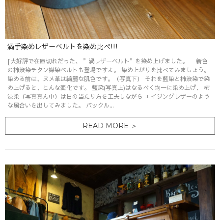
渦手染めレザーベルトを染め比べ!!!
[大好評で在庫切れだった、 ”渦レザーベルト”を染め上げました。 新色
の柿渋染チタン媒染ベルトも登場ですよ。 染め上がりを比べてみましょう。
染める前は、ヌメ革は綺麗な肌色です。（写真下） それを藍染と柿渋染で染
め上げると、こんな変化です。 藍染(写真上)はなるべく均一に染め上げ、 柿
渋染（写真真ん中）は日の当たり方を工夫しながら エイジングレザーのよう
な風合いを出してみました。 バックル...
READ MORE ＞