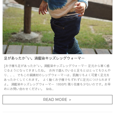
足があったか~い。渦藍染キッズレッグウォーマー
[お子様も足があったか~い。渦藍染キッズレッグウォーマー 足元から寒く感
じるようになってきましたね。 お外で遊んでいると足もとはとってもひんや
り、、、 でもこの絹素材のレッグウォーマーは、肌触りもよく可愛く足元を
あったかくしてくれます。 よく動くお子様でもずれずに足元につけられます
よ。 渦藍染キッズレッグウォーマー 1800円 残り在庫も少ないのです。お早
めにお問い合わせください。 &nb...
READ MORE ＞