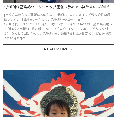
1/18(水) 藍染めワークショップ開催〜手ぬぐい染めまい〜Vol.2
[たくさんの方のご要望にお応えして 渦が使用しているインド藍の染めws開
催します♪ 【染めws 〜手ぬぐい染めまいvol.2〜】 日時
1/18（水） 13:00~14:30 場所 渦はうす (場所444-0403 愛知県西尾市
一色町松木島榎31) 参加料 1500円/手ぬぐい1枚 （茶菓子・ドリンク付
き） なんと今回は手ぬぐい染めまいws を受講された方限定で、 ご自分で染
めたい物を持ち...
READ MORE ＞