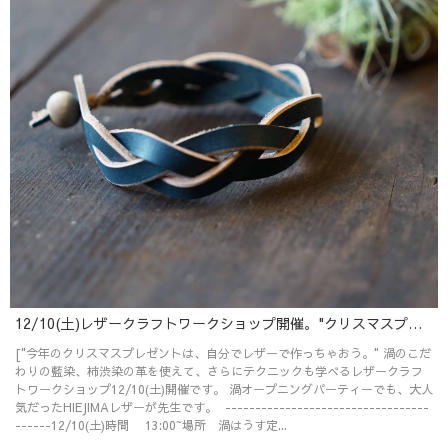
12/10(土)レザークラフトワークショップ開催。"クリスマスプレゼント企画ですよー"
["今年のクリスマスプレゼントは、自分でレザーで作っちゃおう。" 渦のこだ
わりの藍染、柿渋染の革を使えて、さらにテクニックも学べるレザークラフ
トワークショップ12/10(土)開催です。 渦オープニングパーティーでも、大人
気だったHIEJIMAレザーが先生です。 ----------------------------------
------12/10(土)時間 13:00~場所 渦はうす定...