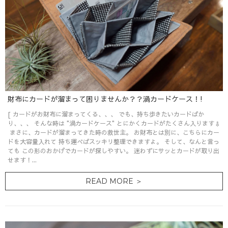
財布にカードが溜まって困りませんか？？渦カードケース！!
[ カードがお財布に溜まってくる、、、 でも、持ち歩きたいカードばか
り、、、 そんな時は "渦カードケース" とにかくカードがたくさん入ります⇩
まさに、カードが溜まってきた時の救世主。 お財布とは別に、こちらにカー
ドを大容量入れて 持ち運べばスッキリ整理できますよ。 そして、なんと言っ
ても この形のおかげでカードが探しやすい。 迷わずにサッとカードが取り出
せます！...
READ MORE ＞