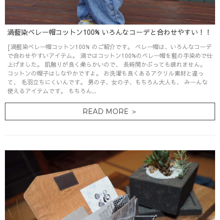
渦藍染ベレー帽コットン100% いろんなコーデと合わせやすい！！
[渦藍染ベレー帽コットン100% のご紹介です。 ベレー帽は、いろんなコーデ
で合わせやすいアイテム。 渦ではコットン100%のベレー帽を藍の手染めで仕
上げました。 肌触りが良く柔らかいので、 長時間かぶっても疲れません。
コットンの帽子はしなやかですよ。 お洗濯も良くあるアクリル素材と違っ
て、 毛羽立ちにくいんです。 男の子、女の子、もちろん大人も、 みーんな
使えるアイテムです。 もちろん...
READ MORE ＞