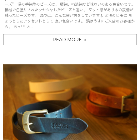
ーズ" 渦の手染めのビーズは、 藍染、柿渋染など味わいのある色合いです。
機械で色塗りされたツヤツヤしたビーズと違い、 マット感があり木の表情が
残ったビーズです。 渦では、こんな使い方をしています⇩ 照明のヒモに ち
ょっとしたアクセントとして 良い色合いです。 渦はうすにご来店のお客様か
ら、 おっ!!! と...
READ MORE ＞