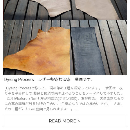
Dyeing Process レザー藍染柿渋染 動画です。
[Dyeing Processと称して、 渦の染め工程を紹介しています。 今回は一枚
の革を半分にして 藍染と柿渋で染め比べるのことをテーマにしてみました。
これがbefore after!! 左が柿渋染(チタン媒染)、右が藍染。 天然染料ならで
はの革の繊維が残る独特の色合い、 手染めならではの風合いです。 さあ、
その工程がこちらの動画で見られますよー。 ...
READ MORE ＞