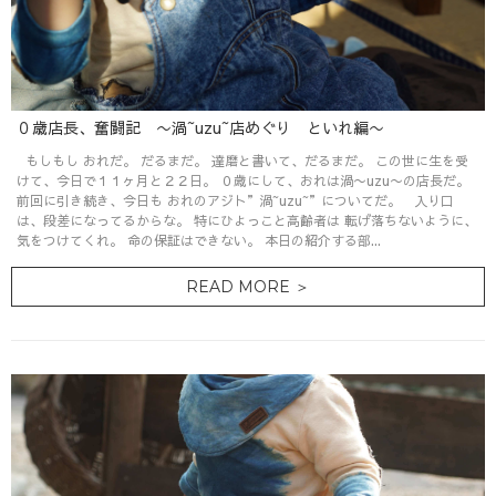
０歳店長、奮闘記 〜渦~uzu~店めぐり といれ編〜
もしもし おれだ。 だるまだ。 達磨と書いて、だるまだ。 この世に生を受
けて、今日で１１ヶ月と２２日。 ０歳にして、おれは渦〜uzu〜の店長だ。
前回に引き続き、今日も おれのアジト”渦~uzu~”についてだ。 入り口
は、段差になってるからな。 特にひよっこと高齢者は 転げ落ちないように、
気をつけてくれ。 命の保証はできない。 本日の紹介する部...
READ MORE ＞