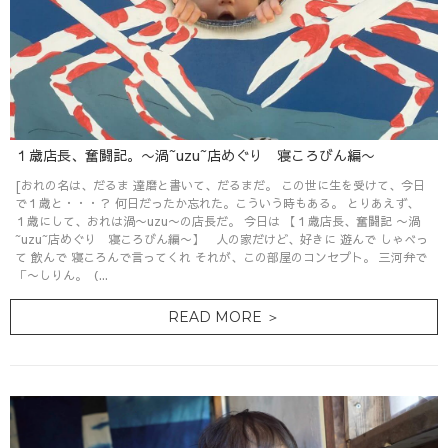
１歳店長、奮闘記。〜渦~uzu~店めぐり 寝ころびん編〜
[おれの名は、だるま 達磨と書いて、だるまだ。 この世に生を受けて、今日
で１歳と・・・？ 何日だったか忘れた。こういう時もある。 とりあえず、
１歳にして、おれは渦〜uzu〜の店長だ。 今日は 【１歳店長、奮闘記 〜渦
~uzu~店めぐり 寝ころびん編〜】 人の家だけど、好きに 遊んで しゃべっ
て 飲んで 寝ころんで言ってくれ それが、この部屋のコンセプト。 三河弁で
「〜しりん。（...
READ MORE ＞