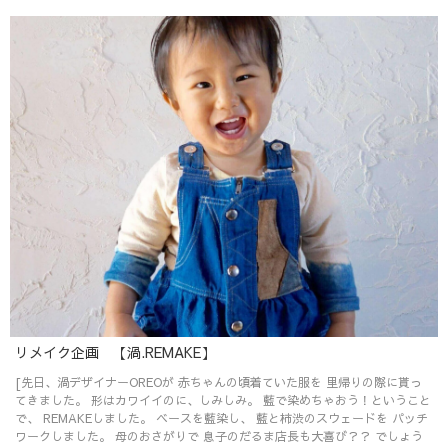
リメイク企画 【渦.REMAKE】
[先日、渦デザイナーOREOが 赤ちゃんの頃着ていた服を 里帰りの際に貰っ
てきました。 形はカワイイのに、しみしみ。 藍で染めちゃおう！ということ
で、 REMAKEしました。 ベースを藍染し、 藍と柿渋のスウェードを パッチ
ワークしました。 母のおさがりで 息子のだるま店長も大喜び？？ でしょう