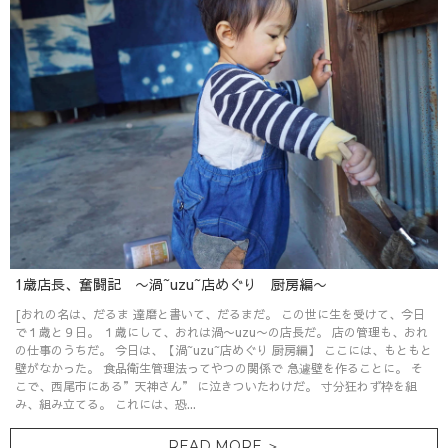
1歳店長、奮闘記 〜渦~uzu~店めぐり 厨房編〜
[おれの名は、だるま 達磨と書いて、だるまだ。 この世に生を受けて、今日
で１歳と９日。 １歳にして、おれは渦〜uzu〜の店長だ。 店の管理も、おれ
の仕事のうちだ。 今日は、【渦~uzu~店めぐり 厨房編】 ここには、もともと
壁がなかった。 食品衛生管理法ってやつの関係で 急遽壁を作ることに。 そ
こで、西尾市にある”天神さん” に泣きついたわけだ。 寸分狂わず枠を組
み、組み立てる。 これには、恐...
READ MORE ＞