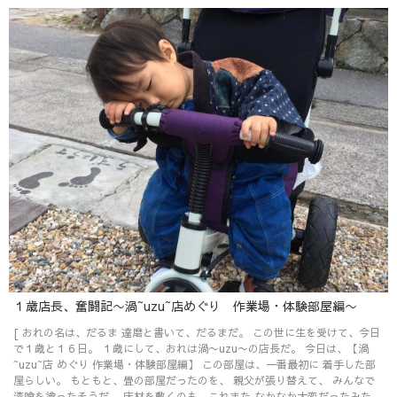
１歳店長、奮闘記〜渦~uzu~店めぐり 作業場・体験部屋編〜
[ おれの名は、だるま 達磨と書いて、だるまだ。 この世に生を受けて、今日
で１歳と１６日。 １歳にして、おれは渦〜uzu〜の店長だ。 今日は、【渦
~uzu~店 めぐり 作業場・体験部屋編】 この部屋は、一番最初に 着手した部
屋らしい。 もともと、畳の部屋だったのを、 親父が張り替えて、 みんなで
漆喰を塗ったそうだ。 床材を敷くのも、これまた なかなか大変だったみた