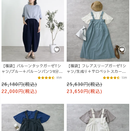
【福袋】バルーンタックガーゼTシ
【福袋】フレアスリーブガーゼTシ
ャツ/ブルー＋バルーンパンツ8分
ャツ/生成り＋サロペットスカート/
丈/ネイビー
ミストブルー
95件
53件
26,180円(税込)
25,630円(税込)
22,000円(税込)
23,650円(税込)