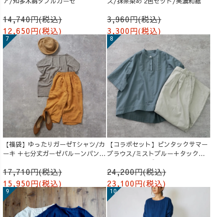
ア/知多木綿ダブルガーゼ
ス/抹茶染め 2色セット/美濃和紙
14,740円(税込)
3,960円(税込)
12,650円(税込)
3,300円(税込)
【福袋】ゆったりガーゼTシャツ/カ
【コラボセット】ピンタックサマー
ーキ ＋七分丈ガーゼバルーンパンツ
ブラウス/ミストブルー＋タックバ
/オレンジ
ルーンパンツ/グレージュ
17,710円(税込)
24,200円(税込)
15,950円(税込)
23,100円(税込)