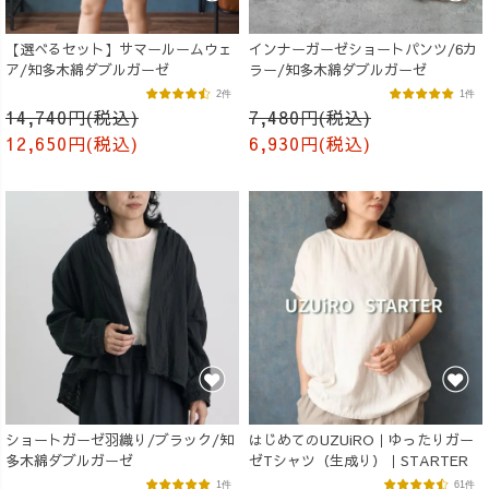
【選べるセット】サマールームウェ
インナーガーゼショートパンツ/6カ
ア/知多木綿ダブルガーゼ
ラー/知多木綿ダブルガーゼ
2件
1件
14,740円(税込)
7,480円(税込)
12,650円(税込)
6,930円(税込)
ショートガーゼ羽織り/ブラック/知
はじめてのUZUiRO｜ゆったりガー
多木綿ダブルガーゼ
ゼTシャツ（生成り）｜STARTER
1件
61件