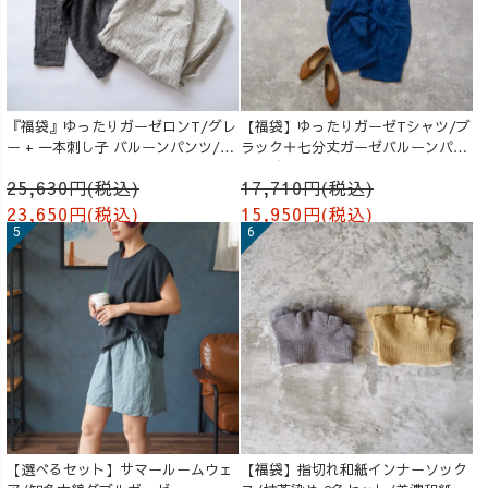
『福袋』ゆったりガーゼロンT/グレ
【福袋】ゆったりガーゼTシャツ/ブ
ー + 一本刺し子 バルーンパンツ/生
ラック＋七分丈ガーゼバルーンパン
成り
ツ /ブルー
25,630円(税込)
17,710円(税込)
23,650円(税込)
15,950円(税込)
【選べるセット】サマールームウェ
【福袋】指切れ和紙インナーソック