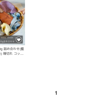
0g 詰め合わせ(藍
) 端切れ コット
1