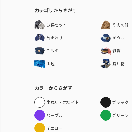
カテゴリからさがす
お得セット
うえの服
首まわり
ぼうし
こもの
雑貨
生地
贈り物
カラーからさがす
生成り・ホワイト
ブラック
パープル
グリーン
イエロー