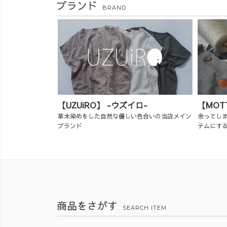
ブランド
BRAND
【UZUiRO】 -ウズイロ-
【MOT
草木染めをした自然な優しい色合いの当店メイン
余ってし
ブランド
テムにす
商品をさがす
SEARCH ITEM