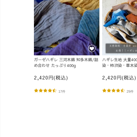
ガーゼハギレ 三河木綿 知多木綿/詰
ハギレ生地 大量40
め合わせ たっぷり400g
染・柿渋染・草木染
ン
2,420円(税込)
2,420円(税込)
17件
29件