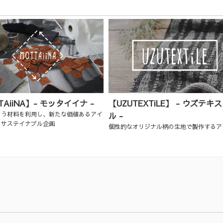
TAiiNA】- モッタイイナ -
【UZUTEXTiLE】 - ウズテキ
まう材料を利用し、新たな価値あるアイ
ル -
るサステイナブル企画
個性的なオリジナル柄の生地で製作するア