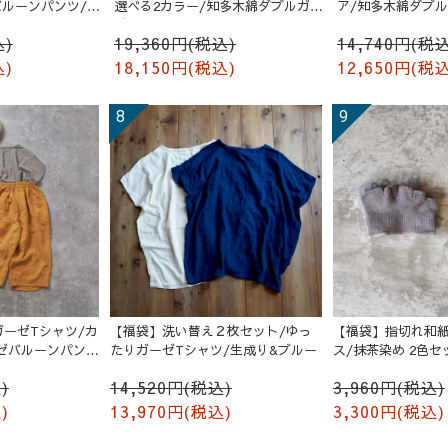
 バルーンパンツ/生
選べる2カラー/知多木綿ダブルガー
ア/知多木綿ダブ
ゼ
込)
19,360円(税込)
14,740円(税込
込)
18,150円(税込)
12,650円(税込
ーゼTシャツ/カ
【福袋】洗い替え２枚セット/ゆっ
【福袋】指切れ和
ゼバルーンパンツ
たりガーゼTシャツ/生成り&ブルー
ス/抹茶染め 2色セ
)
14,520円(税込)
3,960円(税込)
)
13,970円(税込)
3,300円(税込)