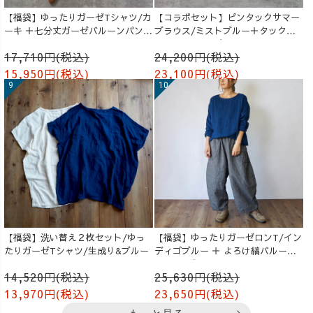
【福袋】ゆったりガーゼTシャツ/カ
【コラボセット】ピンタックサマー
ーキ ＋七分丈ガーゼバルーンパンツ
ブラウス/ミストブルー＋タックバ
/オレンジ
ルーンパンツ/グレージュ
17,710円(税込)
24,200円(税込)
15,950円(税込)
23,100円(税込)
【福袋】洗い替え２枚セット/ゆっ
【福袋】ゆったりガーゼロンT/イン
たりガーゼTシャツ/生成り&ブルー
ディゴブルー ＋ よろけ縞バルーン
パンツ/グレー
14,520円(税込)
25,630円(税込)
13,970円(税込)
23,650円(税込)