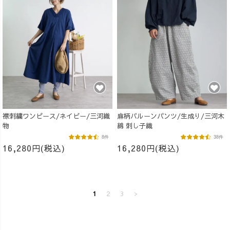
襟刺繍ワンピース/ネイビー/三河織
麻柄バルーンパンツ/生成り/三河木
物
綿 刺し子織
8件
38件
16,280円(税込)
16,280円(税込)
1
2
3
>