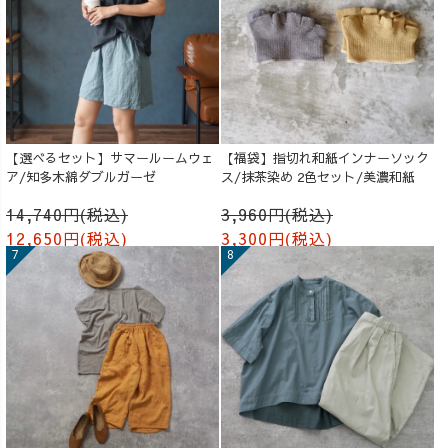
【選べるセット】サマールームウェ
【福袋】指切れ和紙インナーソック
ア/知多木綿ダブルガーゼ
ス/抹茶染め 2色セット/美濃和紙
14,740円(税込)
3,960円(税込)
12,650円(税込)
3,300円(税込)