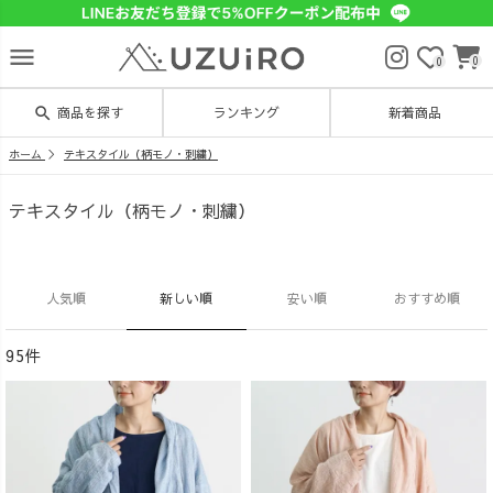
menu
0
0
search
商品を探す
ランキング
新着商品
ホーム
テキスタイル（柄モノ・刺繍）
テキスタイル（柄モノ・刺繍）
人気順
新しい順
安い順
おすすめ順
95件