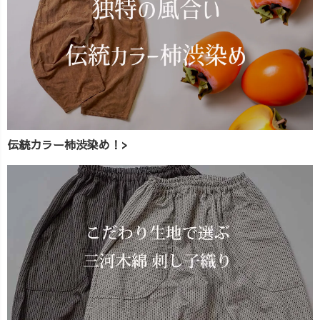
伝統カラー柿渋染め！>