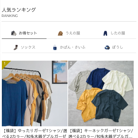
人気ランキング
RANKING
お得セット
うえの服
したの服
ソックス
かばん・さいふ
ぼうし
【福袋】ゆったりガーゼTシャツ/選
【福袋】キーネックガーゼTシャツ/
べる2カラー/知多木綿ダブルガーゼ
選べる2カラー/知多木綿ダブルガー