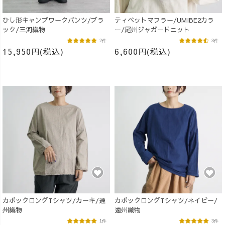
ひし形キャンプワークパンツ/ブラ
ティペットマフラー/UMIBE2カラ
ック/三河織物
ー/尾州ジャガードニット
2件
3件
15,950円(税込)
6,600円(税込)
カポックロングTシャツ/カーキ/遠
カポックロングTシャツ/ネイビー/
州織物
遠州織物
1件
3件