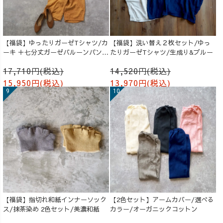
【福袋】ゆったりガーゼTシャツ/カ
【福袋】洗い替え２枚セット/ゆっ
ーキ ＋七分丈ガーゼバルーンパンツ
たりガーゼTシャツ/生成り&ブルー
/オレンジ
17,710円(税込)
14,520円(税込)
15,950円(税込)
13,970円(税込)
【福袋】指切れ和紙インナーソック
【2色セット】アームカバー/選べる
ス/抹茶染め 2色セット/美濃和紙
カラー/オーガニックコットン