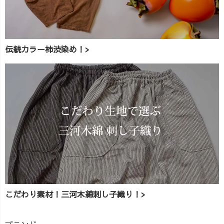
伝統カラー柿渋染め！>
こだわり素材！三河木綿刺し子織り！>