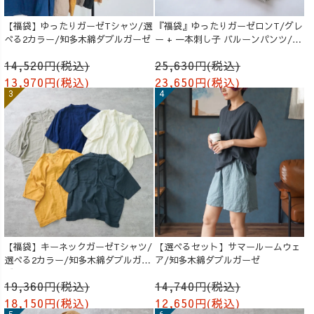
【福袋】ゆったりガーゼTシャツ/選
『福袋』ゆったりガーゼロンT/グレ
べる2カラー/知多木綿ダブルガーゼ
ー + 一本刺し子 バルーンパンツ/生
成り
14,520円(税込)
25,630円(税込)
13,970円(税込)
23,650円(税込)
【福袋】キーネックガーゼTシャツ/
【選べるセット】サマールームウェ
選べる2カラー/知多木綿ダブルガー
ア/知多木綿ダブルガーゼ
ゼ
19,360円(税込)
14,740円(税込)
18,150円(税込)
12,650円(税込)