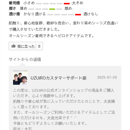
着用感
小さめ
大きめ
厚さ
薄め
厚め
透け感
かなり透ける
透けなし
肌触り、着心地抜群、絶妙な色合い、変わり染めシーリズ色違い
で購入させていただきました。
オールシーズン着用できるヘビロテアイテムです。
役に立った
0
サイトからの返信
UZUiROカスタマーサポート部
2025-07-30
この度は、UZUiRO公式オンラインショップの商品をご購入
いただき、心より感謝申し上げます。
肌触りや着心地が気に入っていただけたとのことで、大変嬉
しく思っております。
また、オールシーズンご利用いただけるアイテムとしてご活
用いただけるのも、大変光栄です＾＾
今後ともどうぞよろしくお願いいたします。
担当：大石