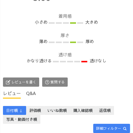
着用感
小さめ
大きめ
厚さ
薄め
厚め
透け感
かなり透ける
透けなし
レビューを書く
質問する
レビュー
Q&A
日付順 ↓
評価順
いいね数順
購入確認順
返信順
写真・動画付き順
詳細フィルター