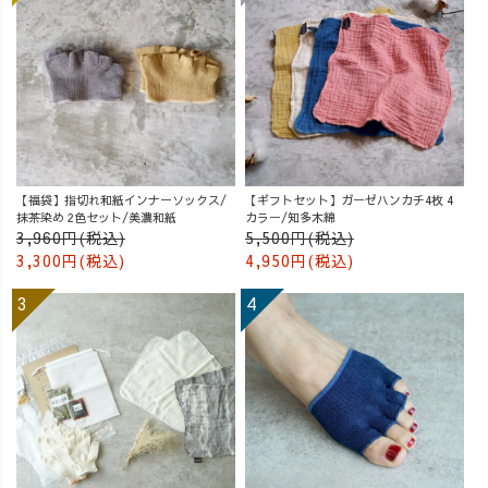
【福袋】指切れ和紙インナーソックス/
【ギフトセット】ガーゼハンカチ4枚 4
抹茶染め 2色セット/美濃和紙
カラー/知多木綿
3,960円(税込)
5,500円(税込)
3,300円(税込)
4,950円(税込)