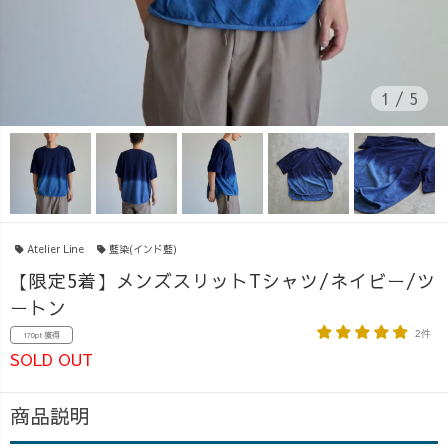
1
/
5
Atelier Line
藍染(インド藍)
【限定5着】メンズスリットTシャツ/ネイビー/ツ
ートン
2件
170pt 獲得
SOLD OUT
商品説明