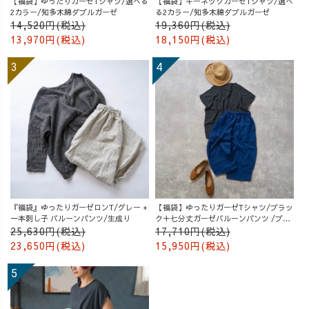
【福袋】ゆったりガーゼTシャツ/選べる
【福袋】キーネックガーゼTシャツ/選べ
2カラー/知多木綿ダブルガーゼ
る2カラー/知多木綿ダブルガーゼ
14,520円(税込)
19,360円(税込)
13,970円(税込)
18,150円(税込)
『福袋』ゆったりガーゼロンT/グレー +
【福袋】ゆったりガーゼTシャツ/ブラッ
一本刺し子 バルーンパンツ/生成り
ク＋七分丈ガーゼバルーンパンツ /ブル
ー
25,630円(税込)
17,710円(税込)
23,650円(税込)
15,950円(税込)