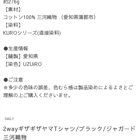
約276g
【素材】
コットン100% 三河織物 （愛知県蒲郡市）
【染料】
KUROシリーズ(直接染料)
●生産情報
【縫製】愛知県
【染色】UZUiRO
●ご注意
※多少の色味の誤差、色むら感は製品染めによるよさとご
理解の上ご購入くださいませ。
DAILY
2wayギザギザヤマTシャツ/ブラック/ジャガード
三河織物