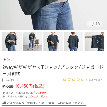
1
/
15
DAILY
2wayギザギザヤマTシャツ/ブラック/ジャガード
三河織物
レビューを書く
104pt 獲得
10,450円(税込)
通常価格
● 16,500円以上のお買い上げで
送料無料
● はじめてのお買い物で
200ptプレゼント
ご注文後製作・準備するため、7営業日以内の発送予定です。