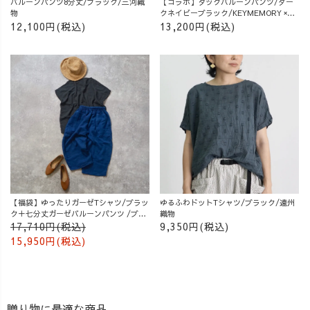
バルーンパンツ8分丈/ブラック/三河織
【コラボ】タックバルーンパンツ/ダー
物
クネイビーブラック/KEYMEMORY ×
UZUiRO
12,100円(税込)
13,200円(税込)
【福袋】ゆったりガーゼTシャツ/ブラッ
ゆるふわドットTシャツ/ブラック/遠州
ク＋七分丈ガーゼバルーンパンツ /ブル
織物
ー
17,710円(税込)
9,350円(税込)
15,950円(税込)
贈り物に最適な商品