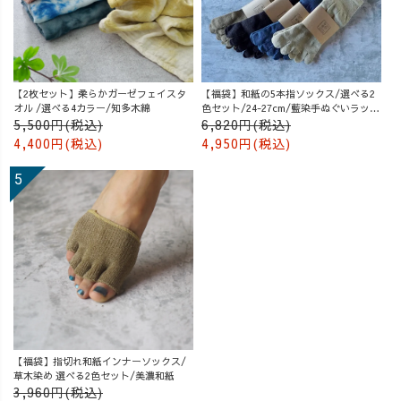
【2枚セット】柔らかガーゼフェイスタ
【福袋】和紙の5本指ソックス/選べる2
オル /選べる4カラー/知多木綿
色セット/24-27cm/藍染手ぬぐいラッピ
ング付
5,500円(税込)
6,820円(税込)
4,400円(税込)
4,950円(税込)
【福袋】指切れ和紙インナーソックス/
草木染め 選べる2色セット/美濃和紙
3,960円(税込)