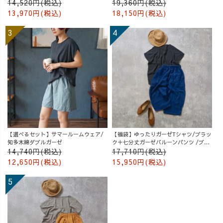
14,520円(税込)
19,360円(税込)
13,970円(税込)
18,150円(税込)
【選べるセット】サマールームウェア/
【福袋】ゆったりガーゼTシャツ/ブラッ
知多木綿ダブルガーゼ
ク＋七分丈ガーゼバルーンパンツ /ブル
ー
14,740円(税込)
17,710円(税込)
12,650円(税込)
15,950円(税込)