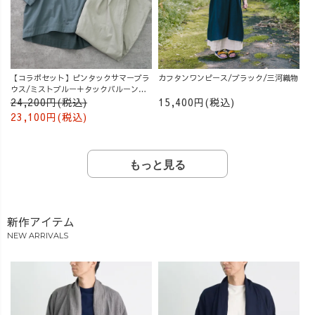
【コラボセット】ピンタックサマーブラ
カフタンワンピース/ブラック/三河織物
ウス/ミストブルー＋タックバルーンパ
ンツ/グレージュ
24,200円(税込)
15,400円(税込)
23,100円(税込)
もっと見る
新作アイテム
NEW ARRIVALS