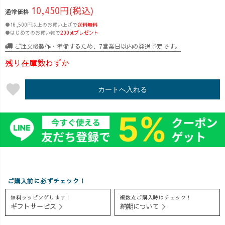
10,450円(税込)
通常価格
●16,500円以上のお買い上げで
送料無料
●はじめてのお買い物で
200ptプレゼント
ご注文後製作・準備するため、7営業日以内の発送予定です。
残り在庫数わずか
favorite
カートへ入れる
ご購入前に必ずチェック！
無料ラッピングします！
複数点ご購入時はチェック！
ギフトサービス ＞
納期について ＞