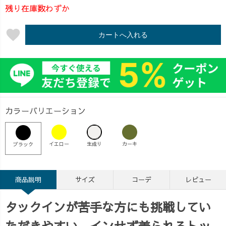
残り在庫数わずか
favorite
カートへ入れる
カラーバリエーション
イエロー
生成り
カーキ
ブラック
商品説明
サイズ
コーデ
レビュー
タックインが苦手な方にも挑戦してい
ただきやすい、インせず着られるトッ