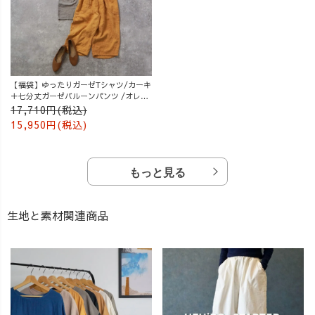
【福袋】ゆったりガーゼTシャツ/カーキ
＋七分丈ガーゼバルーンパンツ /オレン
ジ
17,710円(税込)
15,950円(税込)
もっと見る
生地と素材関連商品