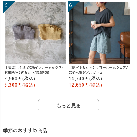
【福袋】指切れ和紙インナーソックス/
【選べるセット】サマールームウェア/
抹茶染め 2色セット/美濃和紙
知多木綿ダブルガーゼ
3,960円(税込)
14,740円(税込)
3,300円(税込)
12,650円(税込)
もっと見る
季節のおすすめ商品