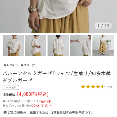
1
/
13
UZUiRO
生成り(白)
バルーンタックガーゼTシャツ/生成り/知多木綿
ダブルガーゼ
27件
140pt 獲得
14,080円(税込)
通常価格
● 16,500円以上のお買い上げで
送料無料
● はじめてのお買い物で
200ptプレゼント
ご注文後製作・準備するため、3営業日以内の発送予定です。