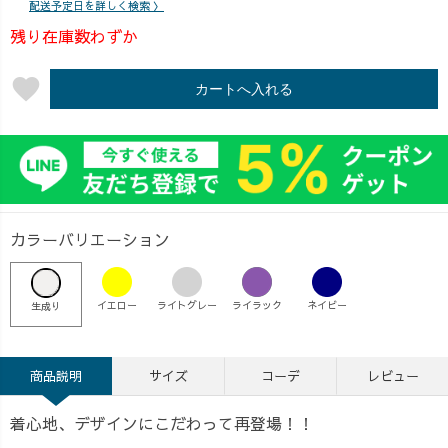
配送予定日を詳しく検索 〉
残り在庫数わずか
favorite
カートへ入れる
カラーバリエーション
イエロー
ライトグレー
ライラック
ネイビー
生成り
商品説明
サイズ
コーデ
レビュー
着心地、デザインにこだわって再登場！！