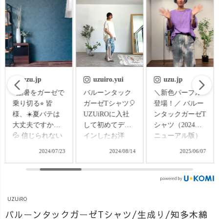
uzuiro.yui
uzu.jp
uzuiro.oreo
バルーンタック
＼新色パープル
🎬写真撮影NGシ
ガーゼTシャツ🎈
登場！／ バルー
ーン集🎬 「商品
UZUiROに入社
ンタックガーゼT
の良さ、ちゃん
して初めてデザ
シャツ（2024リ
と伝えたい！」
インしたお洋
ニューアル版）
そう思って、自
服！やっとみな
2024年夏に大
撮りで頑張って
2024/08/14
2025/06/07
2025/06/14
さまにお披露目
好評だったTシャ
るんですが…
できてとても嬉
ツが、着心地・
連写の中には、
しいです🎀 二の
シルエットを見
もはや事故レベ
腕、お腹、お
直して再登場！
ルの顔面も混ざ
UZUiRO
尻、気になる部
今回は、
ってまして🤣 せ
分をフルカバー
OREOが遊び心
っかくだから、
バルーンタックガーゼTシャツ/生成り/知多木綿