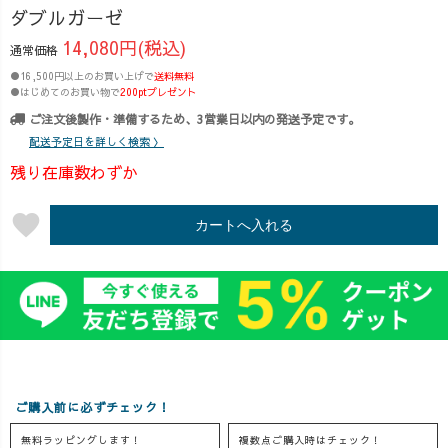
できるようなデ
で染めた 鮮やか
お披露目しとき
ダブルガーゼ
ザインにするた
な単色パープル
ます♡笑ってや
14,080円(税込)
通常価格
め、着丈やシル
も仲間入り。 草
って〜😂 着
エットにこだわ
木染めでは出せ
用しているの
●16,500円以上のお買い上げで
送料無料
●はじめてのお買い物で
200ptプレゼント
りました✏️ ゆと
ないラベンダー
は、今季リニュ
りのあるシルエ
カラーが魅力で
ーアルした バル
ご注文後製作・準備するため、3営業日以内の発送予定です。
ットなので汗ば
す。 ✔️ 気に
ーンタックガー
配送予定日を詳しく検索 〉
む日でも肌に張
なる体型をふん
ゼTシャツ！
残り在庫数わずか
り付かずストレ
わりカバー ✔️ 通
ふんわりシルエ
スフリーで着て
気性◎で汗ばむ
ットが可愛いサ
favorite
カートへ入れる
いただけます♪
日も快適 ✔️ シン
ーキュラースカ
前はタックイン
プルだけど、大
ートと合わせた
してもそのまま
人可愛いデザイ
ら、 思わず「こ
ガバッと1枚でも
ン 人気次第
れ、上下セット
様になりますよ
で、定番化もあ
で出した
^_^＊ まだまだ
るかも？！ 数量
い…！」ってな
暑い日が続きま
限定カラーを、
りました。 需
すね☀️ ぜひこの
ぜひお見逃しな
要あるかな？ご
Tシャツで素敵な
く♪ #UZUiRO
意見お待ちして
ご購入前に必ずチェック！
夏を過ごしてみ
#限定カラー #リ
ます🫣♡
無料ラッピングします！
複数点ご購入時はチェック！
ては？？ #uzuiro
ニューアル
#UZUiRO #ngシ