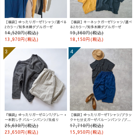
【福袋】ゆったりガーゼTシャツ/選べる
【福袋】キーネックガーゼTシャツ/選べ
2カラー/知多木綿ダブルガーゼ
る2カラー/知多木綿ダブルガーゼ
14,520円(税込)
19,360円(税込)
13,970円(税込)
18,150円(税込)
『福袋』ゆったりガーゼロンT/グレー +
【福袋】ゆったりガーゼTシャツ/ブラッ
一本刺し子 バルーンパンツ/生成り
ク＋七分丈ガーゼバルーンパンツ /ブル
ー
25,630円(税込)
17,710円(税込)
23,650円(税込)
15,950円(税込)