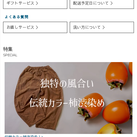
ギフトサービス ＞
配送予定日について ＞
#uzuirocode
ーン #撮影の裏
#uzuirostaff #うず
側 #ガーゼ #アラ
よくある質問
いろ #ウズイロ #
サーママコーデ
ナチュラルコー
お直しサービス ＞
洗い方について ＞
デ #大人コーデ #
夏コーデ #サン
ダル #染め #草木
特集
染め #藍染 #柿渋
SPECIAL
染め #天然染料 #
植物染料 #抹茶
染め
伝統カラー柿渋染め！>