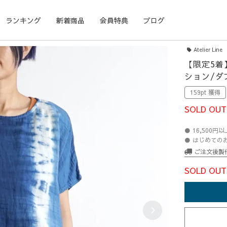
ランキング
新着商品
会員特典
ブログ
Atelier Line
【限定5着
ション/ダ
159pt 獲得
SOLD OUT
● 16,500
● はじめての
ご注文後製
SOLD OUT