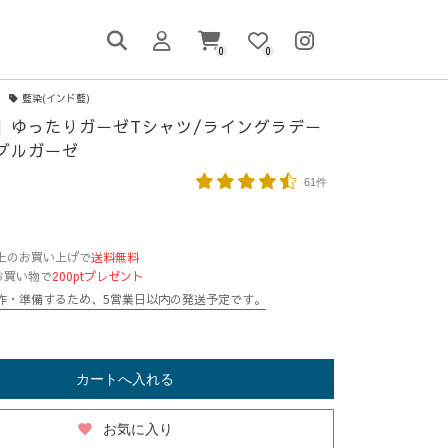
0
0
藍染(インド藍)
】ゆったりガーゼTシャツ/ライングラデー
ブルガーゼ
61件
円以上のお買い上げで
送料無料
お買い物で
200ptプレゼント
作・準備するため、5営業日以内の発送予定です。
カートへ入れる
favorite
お気に入り