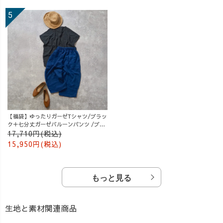
【福袋】ゆったりガーゼTシャツ/ブラッ
ク＋七分丈ガーゼバルーンパンツ /ブル
ー
17,710円(税込)
15,950円(税込)
もっと見る
生地と素材関連商品