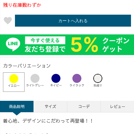
残り在庫数わずか
favorite
カートへ入れる
カラーバリエーション
ライトグレー
ネイビー
ライラック
生成り
イエロー
商品説明
サイズ
コーデ
レビュー
着心地、デザインにこだわって再登場！！