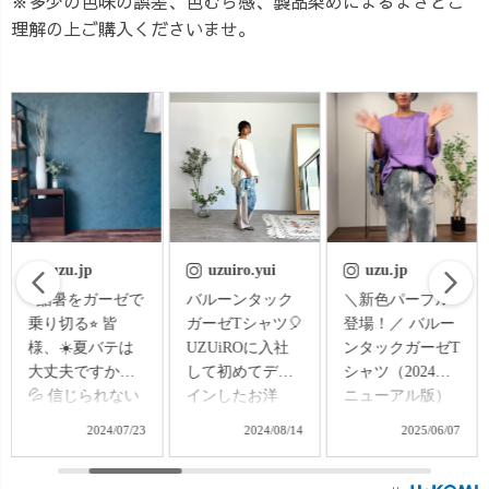
※多少の色味の誤差、色むら感、製品染めによるよさとご
理解の上ご購入くださいませ。
uzuiro.yui
uzu.jp
uzuiro.oreo
バルーンタック
＼新色パープル
🎬写真撮影NGシ
ガーゼTシャツ🎈
登場！／ バルー
ーン集🎬 「商品
UZUiROに入社
ンタックガーゼT
の良さ、ちゃん
して初めてデザ
シャツ（2024リ
と伝えたい！」
インしたお洋
ニューアル版）
そう思って、自
服！やっとみな
2024年夏に大
撮りで頑張って
2024/08/14
2025/06/07
2025/06/14
さまにお披露目
好評だったTシャ
るんですが…
できてとても嬉
ツが、着心地・
連写の中には、