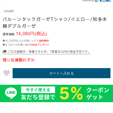
しいです🎀 二の
シルエットを見
もはや事故レベ
腕、お腹、お
直して再登場！
ルの顔面も混ざ
UZUiRO
尻、気になる部
今回は、
ってまして🤣 せ
分をフルカバー
OREOが遊び心
っかくだから、
バルーンタックガーゼTシャツ/イエロー/知多木
できるようなデ
で染めた 鮮やか
お披露目しとき
綿ダブルガーゼ
ザインにするた
な単色パープル
ます♡笑ってや
14,080円(税込)
通常価格
め、着丈やシル
も仲間入り。 草
って〜😂 着
エットにこだわ
木染めでは出せ
用しているの
●16,500円以上のお買い上げで
送料無料
●はじめてのお買い物で
200ptプレゼント
りました✏️ ゆと
ないラベンダー
は、今季リニュ
りのあるシルエ
カラーが魅力で
ーアルした バル
ご注文後製作・準備するため、7営業日以内の発送予定です。
ットなので汗ば
す。 ✔️ 気に
ーンタックガー
残り在庫数わずか
む日でも肌に張
なる体型をふん
ゼTシャツ！
り付かずストレ
わりカバー ✔️ 通
ふんわりシルエ
favorite
スフリーで着て
気性◎で汗ばむ
カートへ入れる
ットが可愛いサ
いただけます♪
日も快適 ✔️ シン
ーキュラースカ
前はタックイン
プルだけど、大
ートと合わせた
してもそのまま
人可愛いデザイ
ら、 思わず「こ
ガバッと1枚でも
ン 人気次第
れ、上下セット
様になりますよ
で、定番化もあ
で出した
^_^＊ まだまだ
るかも？！ 数量
い…！」ってな
暑い日が続きま
限定カラーを、
りました。 需