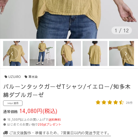
1
/
12
UZUiRO
草木染
バルーンタックガーゼTシャツ/イエロー/知多木
綿ダブルガーゼ
26件
140pt 獲得
14,080円(税込)
通常価格
● 16,500円以上のお買い上げで
送料無料
● はじめてのお買い物で
200ptプレゼント
ご注文後製作・準備するため、7営業日以内の発送予定です。