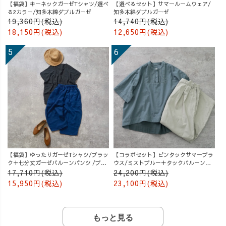
【福袋】キーネックガーゼTシャツ/選べ
【選べるセット】サマールームウェア/
る2カラー/知多木綿ダブルガーゼ
知多木綿ダブルガーゼ
19,360円(税込)
14,740円(税込)
18,150円(税込)
12,650円(税込)
【福袋】ゆったりガーゼTシャツ/ブラッ
【コラボセット】ピンタックサマーブラ
ク＋七分丈ガーゼバルーンパンツ /ブル
ウス/ミストブルー＋タックバルーンパ
ー
ンツ/グレージュ
17,710円(税込)
24,200円(税込)
15,950円(税込)
23,100円(税込)
もっと見る