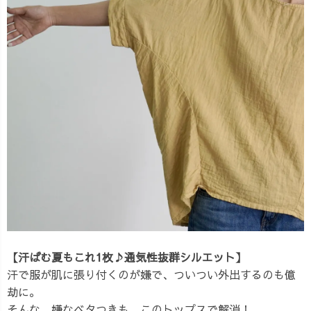
【汗ばむ夏もこれ1枚♪通気性抜群シルエット】
汗で服が肌に張り付くのが嫌で、ついつい外出するのも億
劫に。
そんな、嫌なベタつきも、このトップスで解消！