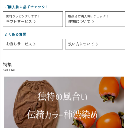
すね☀️ ぜひこの
ぜひお見逃しな
要あるかな？ご
ご購入前に必ずチェック！
Tシャツで素敵な
く♪ #UZUiRO
意見お待ちして
無料ラッピングします！
複数点ご購入時はチェック！
夏を過ごしてみ
#限定カラー #リ
ます🫣♡
ギフトサービス ＞
納期について ＞
ては？？ #uzuiro
ニューアル
#UZUiRO #ngシ
#uzuirocode
ーン #撮影の裏
よくある質問
#uzuirostaff #うず
側 #ガーゼ #アラ
いろ #ウズイロ #
サーママコーデ
お直しサービス ＞
洗い方について ＞
ナチュラルコー
デ #大人コーデ #
夏コーデ #サン
特集
ダル #染め #草木
SPECIAL
染め #藍染 #柿渋
染め #天然染料 #
植物染料 #抹茶
染め