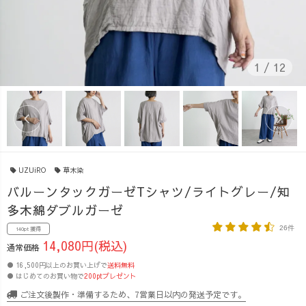
1
/
12
UZUiRO
草木染
バルーンタックガーゼTシャツ/ライトグレー/知
多木綿ダブルガーゼ
26件
140pt 獲得
14,080円(税込)
通常価格
● 16,500円以上のお買い上げで
送料無料
● はじめてのお買い物で
200ptプレゼント
ご注文後製作・準備するため、7営業日以内の発送予定です。