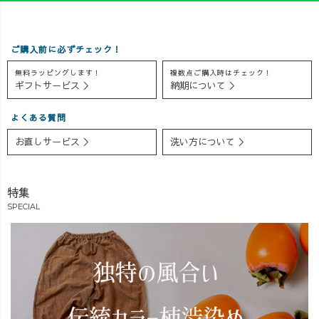
い…！」ってな
性◎で汗ばむ日
くり”の裏話まで
りました。 需
も快適 ✔️ シンプ
たっぷりお届け
要あるかな？ご
ルなのに“大人可
🎧 暮らしに根づ
ご購入前に必ずチェック！
意見お待ちして
愛い”を叶えるT
いたものから、
無料ラッピングします！
複数点ご購入時はチェック！
ます🫣♡
シャツ 今回は、
こんな風に服が
ギフトサービス ＞
納期について ＞
#UZUiRO #ngシ
OREOが遊び心
生まれるって、
ーン #撮影の裏
で染めた ＼限定
ちょっと面白い
よくある質問
側 #ガーゼ #アラ
5着のラベンダー
でしょ？🌿 地元
サーママコーデ
カラー💜／も着
のこと、服づく
お直しサービス ＞
洗い方について ＞
てみたよ！ 🌿
りのこと、ゆ
完売中のこの
る〜く語ってま
色、 「もう一度
す◎ 📲 Voicy・
特集
染めてほし
Spotify・Apple
SPECIAL
い！」という方
Podcastsで配信
はぜひコメント
中！ DMでのご
で教えてね✍️ 皆
質問や商品チェ
さんの声で、リ
ックもお気軽に
ベンジパープル
どうぞ☺️
染めるかも？🤭
#UZUiRO #西尾
#UZUiRO #骨
の抹茶 #草木染