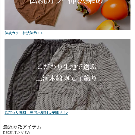
格ストレート #
め
草木染め #大人
カジュアルコー
デ
伝統カラー柿渋染め！>
こだわり素材！三河木綿刺し子織り！>
最近みたアイテム
RECENTLY VIEW