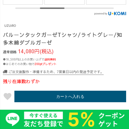
るんですが…
4児の母）
UZUiROでは、
連写の中には、
UZUiROのブラ
地元・西尾産の
もはや事故レベ
ンドマネージャ
抹茶で服を染め
ルの顔面も混ざ
ーが、 リアルな
ています！ 全国
UZUiRO
ってまして🤣 せ
毎日に寄り添う
でも有数の抹茶
っかくだから、
コーデをお届け
産地・西尾🍵 あ
バルーンタックガーゼTシャツ/ライトグレー/知
お披露目しとき
💡
のハーゲンダッ
多木綿ダブルガーゼ
ます♡笑ってや
_______________
ツや有名和菓子
14,080円(税込)
通常価格
って〜😂 着
___________ 蒸
にも使われてい
用しているの
しばむ季節に、
る、本物の抹茶
●16,500円以上のお買い上げで
送料無料
●はじめてのお買い物で
200ptプレゼント
は、今季リニュ
とにかくガーゼ
を、なんと…服
ーアルした バル
が気持ち良い！
に👀✨ 今回の
ご注文後製作・準備するため、7営業日以内の発送予定です。
ーンタックガー
☀️ 🪡バルーンタ
ラジオでは、
残り在庫数わずか
ゼTシャツ！
ックガーゼTシャ
「抹茶ってどう
ふんわりシルエ
ツ 2024年夏の大
やって染料にな
favorite
ットが可愛いサ
人気アイテムが
カートへ入れる
るの？」 「どん
ーキュラースカ
着心地＆シルエ
な色になる
ートと合わせた
ットを見直して
の？」 そんな素
ら、 思わず「こ
復活✨ ✔️ 気にな
朴な疑問から、
れ、上下セット
る体型をふんわ
UZUiROならで
で出した
りカバー ✔️ 通気
はの "地域×服づ