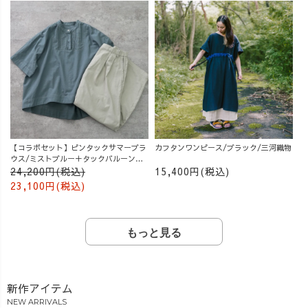
【コラボセット】ピンタックサマーブラ
カフタンワンピース/ブラック/三河織物
ウス/ミストブルー＋タックバルーンパ
ンツ/グレージュ
24,200円(税込)
15,400円(税込)
23,100円(税込)
もっと見る
新作アイテム
NEW ARRIVALS