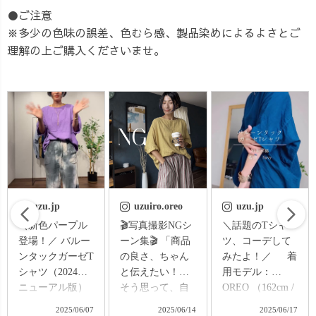
●ご注意
※多少の色味の誤差、色むら感、製品染めによるよさとご
理解の上ご購入くださいませ。
uzuiro.oreo
uzu.jp
uzu.jp
🎬写真撮影NGシ
＼話題のTシャ
🎙️ おかえり
ーン集🎬 「商品
ツ、コーデして
UZUiROラジオ
の良さ、ちゃん
みたよ！／ 着
vol.4 ＼「抹茶っ
と伝えたい！」
用モデル：
て、飲むだけじ
そう思って、自
OREO （162cm /
ゃないんです
撮りで頑張って
骨格ストレート /
🍵」／ 実は
2025/06/14
2025/06/17
2025/07/09