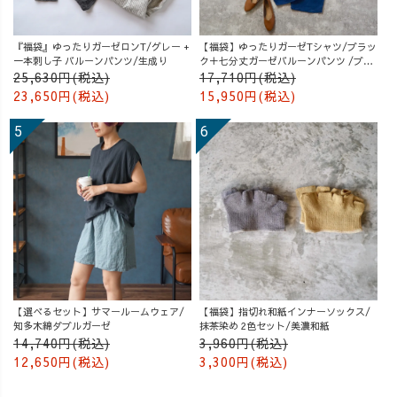
『福袋』ゆったりガーゼロンT/グレー +
【福袋】ゆったりガーゼTシャツ/ブラッ
一本刺し子 バルーンパンツ/生成り
ク＋七分丈ガーゼバルーンパンツ /ブル
ー
25,630円(税込)
17,710円(税込)
23,650円(税込)
15,950円(税込)
【選べるセット】サマールームウェア/
【福袋】指切れ和紙インナーソックス/
知多木綿ダブルガーゼ
抹茶染め 2色セット/美濃和紙
14,740円(税込)
3,960円(税込)
12,650円(税込)
3,300円(税込)