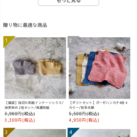
もっと見る
贈り物に最適な商品
【福袋】指切れ和紙インナーソックス/
【ギフトセット】ガーゼハンカチ4枚 4
抹茶染め 2色セット/美濃和紙
カラー/知多木綿
3,960円(税込)
5,500円(税込)
3,300円(税込)
4,950円(税込)