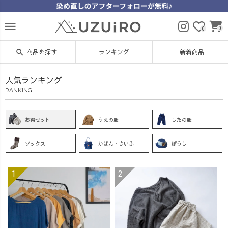
menu
0
0
search
商品を探す
ランキング
新着商品
人気ランキング
RANKING
お得セット
うえの服
したの服
ソックス
かばん・さいふ
ぼうし