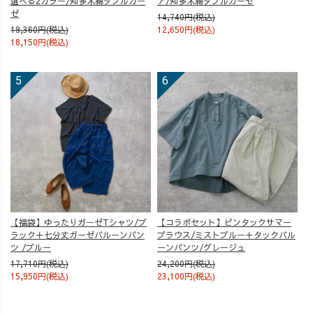
選べる2カラー/知多木綿ダブルガー
ア/知多木綿ダブルガーゼ
ゼ
14,740円(税込)
19,360円(税込)
12,650円(税込)
18,150円(税込)
【福袋】ゆったりガーゼTシャツ/ブ
【コラボセット】ピンタックサマー
ラック＋七分丈ガーゼバルーンパン
ブラウス/ミストブルー＋タックバル
ツ /ブルー
ーンパンツ/グレージュ
17,710円(税込)
24,200円(税込)
15,950円(税込)
23,100円(税込)