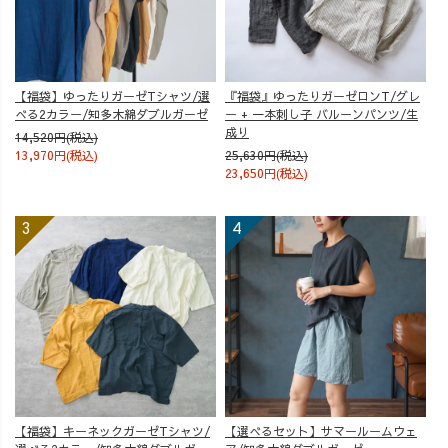
【福袋】ゆったりガーゼTシャツ/選
『福袋』ゆったりガーゼロンT/グレ
べる2カラー/知多木綿ダブルガーゼ
ー + 一本刺し子 バルーンパンツ/生
成り
14,520円(税込)
13,970円(税込)
25,630円(税込)
23,650円(税込)
【福袋】キーネックガーゼTシャツ/
【選べるセット】サマールームウェ