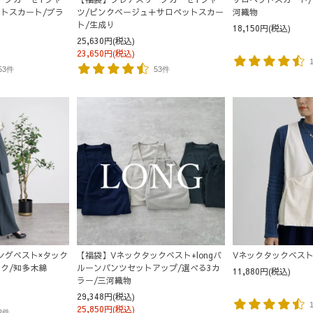
ットスカート/ブラ
ツ/ピンクベージュ＋サロペットスカー
河織物
ト/生成り
18,150円(税込)
25,630円(税込)
23,650円(税込)
53件
53件
ングベスト×タック
【福袋】Vネックタックベスト+longバ
Vネックタックベスト
ク/知多木綿
ルーンパンツセットアップ/選べる3カ
11,880円(税込)
ラー/三河織物
29,348円(税込)
25,850円(税込)
2件