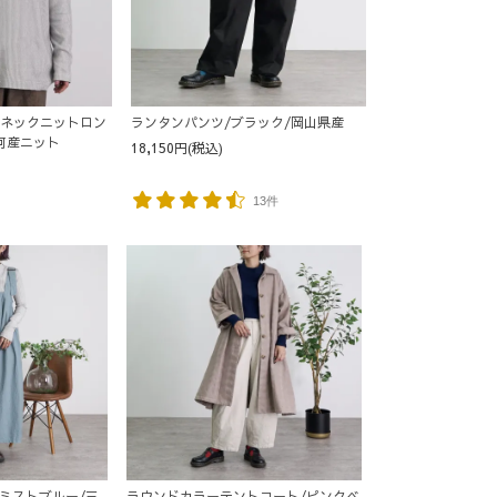
イネックニットロン
ランタンパンツ/ブラック/岡山県産
河産ニット
18,150円(税込)
13件
ミストブルー/三
ラウンドカラーテントコート/ピンクベ