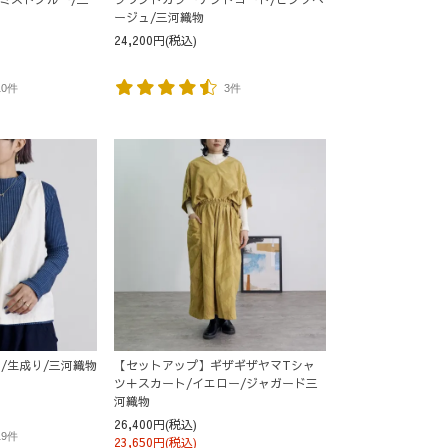
ージュ/三河織物
24,200円(税込)
10件
3件
/生成り/三河織物
【セットアップ】ギザギザヤマTシャ
ツ＋スカート/イエロー/ジャガード三
河織物
26,400円(税込)
19件
23,650円(税込)