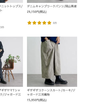
クニットトップス/
デニムキャンプワークパンツ/岡山県産
ト
29,150円(税込)
6件
23件
ザギザヤマTシャ
ギザギザコクーンスカート/カーキ/ジ
ク/ジャガード三
ャガード三河織物
15,950円(税込)