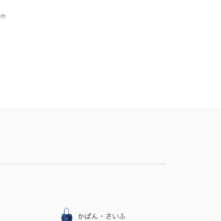
2件
かばん・さいふ