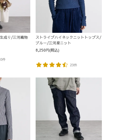
生成り/三河織物
ストライプハイネックニットトップス/
ブルー/三河産ニット
8,250円(税込)
10件
23件