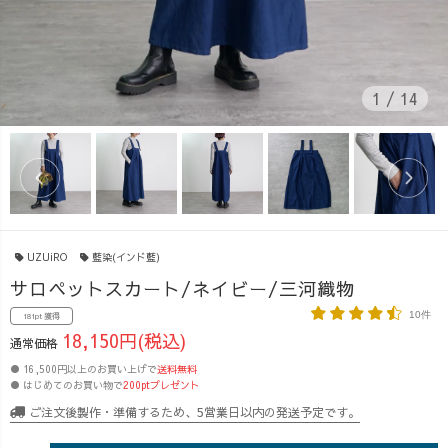
1
/
14
UZUiRO
藍染(インド藍)
サロペットスカート/ネイビー/三河織物
10件
181pt 獲得
18,150円(税込)
通常価格
● 16,500円以上のお買い上げで
送料無料
● はじめてのお買い物で
200ptプレゼント
ご注文後製作・準備するため、5営業日以内の発送予定です。