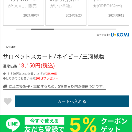
がいい!!🤗」
★(OREO162cm)
ペットスカート♪
2024/09/25
「まじですか
OREO、ついに
着回し動画でき
2024/09/23
2024/09/12
😳」 ということ
出産まで20日を
あがり🤗✨【誰
で、パターン触
切りました!! ウ
が着れるの？】
るの苦手だけ
ェストは95cmを
152cmの低身長
ど、愛娘ちゃん
超えてきまし
さん〜170cm程
の為にキャンデ
て、お腹まわり
度の高身長さん
UZUiRO
ィガーゼシャツ
がなかなかなボ
まで、幅広くい
サロペットスカート/ネイビー/三河織物
とサロペットス
リュームに😂 そ
けます👍✨【お
18,150円(税込)
カートつくりま
んな出産真近で
すすめの着用時
通常価格
したよ〜🤣🔥 出
も、なんとか体
期】ズバリ、オ
●16,500円以上のお買い上げで
送料無料
産前の宿題がで
型カバーしたく
ールシーズン🌸
●はじめてのお買い物で
200ptプレゼント
きて、一安心で
て抗う臨月妊婦
☀️🍁⛄️インナー
ご注文後製作・準備するため、5営業日以内の発送予定です。
した🥹✨ きり
🤣笑 妊婦さん
や上着変えて、
んちゃんは、
も、そうでない
ずっと使えちゃ
favorite
カートへ入れる
120cmくらいな
方も、楽ちんに
います🤗✨【ど
ので、採寸した
かわいく体型カ
のくらい体型カ
ところ65%に縮
バーしたい方は
バーできる？】
小(グレーディン
必見!! NEWサロ
ウェスト95cmの
グ)すればOKだ
ペットスカート♪
臨月妊婦さんで