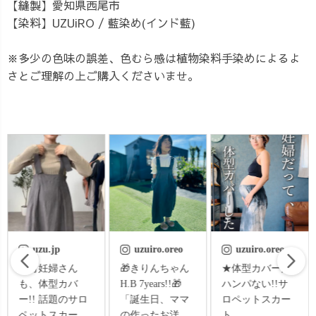
【縫製】愛知県西尾市
【染料】UZUiRO / 藍染め(インド藍)
※多少の色味の誤差、色むら感は植物染料手染めによるよ
さとご理解の上ご購入くださいませ。
uzuiro.oreo
uzuiro.oreo
🔥人気上昇中🔥
🎁きりんちゃん
★体型カバー力
サロペットスカ
H.B 7years!!🎁
ハンパない!!サ
ート🌿<インスタ
「誕生日、ママ
ロペットスカー
ライブでも、大
の作ったお洋服
ト
好評だったサロ