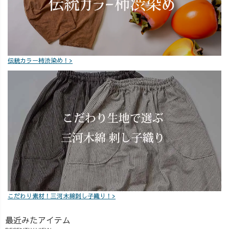
ほしい」などな
レゼントに、
ラック"です♪や
ど、いろんな方
「黒のサロペッ
はり、みなさん
のサイズに対応
トスカートを作
使いやすさ・合
できるんじゃな
って〜！！」 と
わせやすさ重視
いかな？と妄想
希望されている
なんだろうなと
中🤔🌿 お客様か
ので、グレーデ
感じます😆🌿
伝統カラー柿渋染め！>
らの「こんなの
ィングして出産
music : bgmer
がほしい」に1つ
前に早いとこ陣
1つお答えできる
痛来る前に仕上
ように、がんば
げないと🤣🤣💦
ります👍🔥
笑 #UZUiRO #
#UZUiRO #サロ
臨月妊婦 #ワー
ペットスカート
ママコーデ #ワ
#サロペットコー
ーママの日常 #4
デ #誕生日プレ
人目妊娠 #柿渋
ゼント #たんぷ
#サロペットスカ
れ #7歳女の子 #
ート #妊婦コー
お誕生日おめで
デ #西尾の抹茶
こだわり素材！三河木綿刺し子織り！>
とう #シャツコ
ーデ
最近みたアイテム