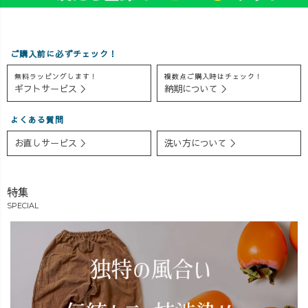
ということがわ
着用動画も本日
も着られますよ
かり、とっても
UP予定です🤗✨
😆🔥OREOは出
勉強になりまし
>> uzu.jp オール
産まで、あと20
ご購入前に必ずチェック！
た😆🌿 実
シーズン使え
日!!コーデも着
は、今年度あた
る、西尾の平織
心地も楽ちんだ
無料ラッピングします！
複数点ご購入時はチェック！
りにCADと裁断
りをたっぷり使
けど、かわいい
ギフトサービス ＞
納期について ＞
機を導入予定!
用🌿 肩が凝らな
のでほぼほぼ毎
(お金は出ていく
い太めのショル
日使い倒してま
よくある質問
ばかりです😭💰
ダーストラップ
す😆✨【生地
お直しサービス ＞
洗い方について ＞
笑) 大人と同じパ
と、スッキリシ
感】・快適さ・
ターンを転用し
ルエットにこだ
動きやすさ・薄
て、キッズ服の
わったデザイン
すぎない・オー
特集
『ちびうず』が
に仕上がってい
ルシーズン使え
また作れるんじ
ます🤗 楽ちんす
るを重視して選
SPECIAL
ゃないかと、ワ
ぎて、最近これ
定した、愛知県
クワクです😆✨
しか着てないデ
西尾市産の生地
そのほかに
ス🥹❤️笑 ちなみ
をたっぷり使用
も、「大きめ作
に、一番人気は
♪【何色がおすす
ってほしい」
Black!! 長女の
めですか？】圧
や、「小さめが
9月末の誕生日プ
倒的人気は、"ブ