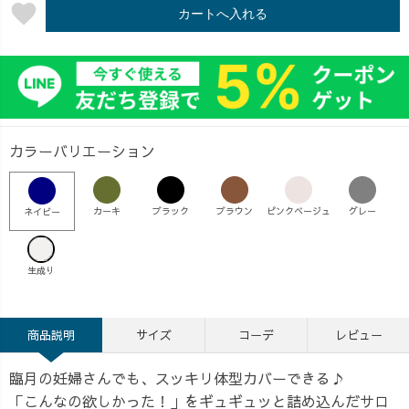
favorite
カートへ入れる
カラーバリエーション
カーキ
ブラック
ブラウン
ピンクベージュ
グレー
ネイビー
生成り
商品説明
サイズ
コーデ
レビュー
臨月の妊婦さんでも、スッキリ体型カバーできる♪
「こんなの欲しかった！」をギュギュッと詰め込んだサロ