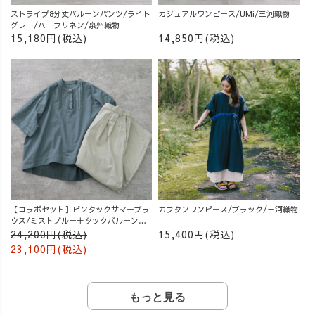
ストライプ8分丈バルーンパンツ/ライト
カジュアルワンピース/UMi/三河織物
グレー/ハーフリネン/泉州織物
15,180円(税込)
14,850円(税込)
【コラボセット】ピンタックサマーブラ
カフタンワンピース/ブラック/三河織物
ウス/ミストブルー＋タックバルーンパ
ンツ/グレージュ
24,200円(税込)
15,400円(税込)
23,100円(税込)
もっと見る