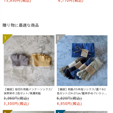
15,950円(税込)
6,710円(税込)
贈り物に最適な商品
【福袋】指切れ和紙インナーソックス/
【福袋】和紙の5本指ソックス/選べる2
抹茶染め 2色セット/美濃和紙
色セット/24-27cm/藍染手ぬぐいラッピ
ング付
3,960円(税込)
6,820円(税込)
3,300円(税込)
4,950円(税込)