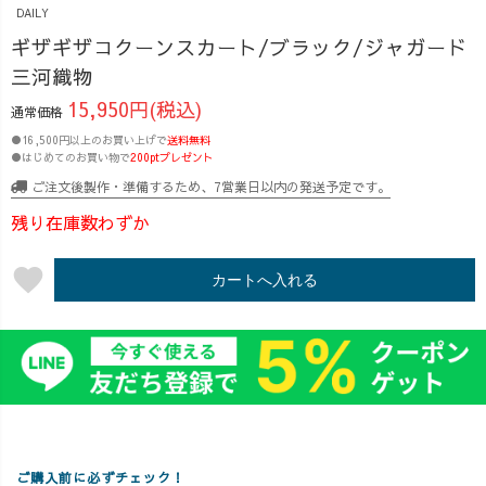
DAILY
ギザギザコクーンスカート/ブラック/ジャガード
三河織物
15,950円(税込)
通常価格
●16,500円以上のお買い上げで
送料無料
●はじめてのお買い物で
200ptプレゼント
ご注文後製作・準備するため、7営業日以内の発送予定です。
残り在庫数わずか
favorite
カートへ入れる
ご購入前に必ずチェック！