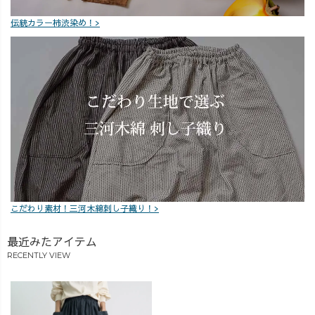
伝統カラー柿渋染め！>
こだわり素材！三河木綿刺し子織り！>
最近みたアイテム
RECENTLY VIEW