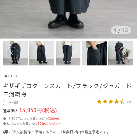
1
/
13
DAILY
ギザギザコクーンスカート/ブラック/ジャガード
三河織物
2件
159pt 獲得
15,950円(税込)
通常価格
● 16,500円以上のお買い上げで
送料無料
● はじめてのお買い物で
200ptプレゼント
ご注文後製作・準備するため、7営業日以内の発送予定です。