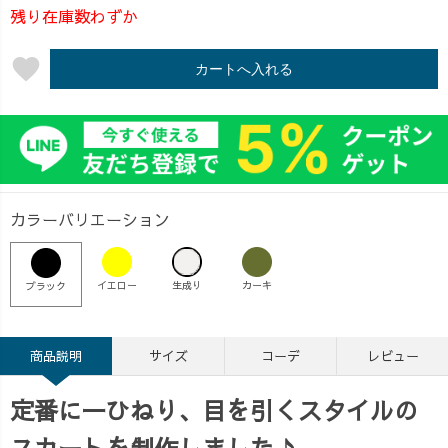
残り在庫数わずか
favorite
カートへ入れる
カラーバリエーション
イエロー
生成り
カーキ
ブラック
商品説明
サイズ
コーデ
レビュー
定番に一ひねり、目を引くスタイルの
スカートを制作しました♪