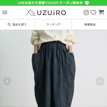
menu
0
0
search
商品を探す
ランキング
新着商品