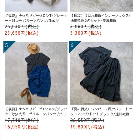
『福袋』ゆったりガーゼロンT/グレー +
【福袋】指切れ和紙インナーソックス/
一本刺し子 バルーンパンツ/生成り
抹茶染め 2色セット/美濃和紙
25,630円(税込)
3,960円(税込)
23,650円(税込)
3,300円(税込)
【福袋】ゆったりガーゼTシャツ/ブラッ
『夏の福袋』ワンピース風セパレートセ
ク＋七分丈ガーゼバルーンパンツ /ブル
ットアップ/ドットブラック/遠州織物
ー
17,710円(税込)
22,550円(税込)
15,950円(税込)
19,800円(税込)