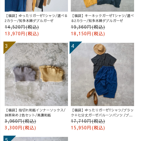
【福袋】ゆったりガーゼTシャツ/選べる
【福袋】キーネックガーゼTシャツ/選べ
2カラー/知多木綿ダブルガーゼ
る2カラー/知多木綿ダブルガーゼ
14,520円(税込)
19,360円(税込)
13,970円(税込)
18,150円(税込)
【福袋】指切れ和紙インナーソックス/
【福袋】ゆったりガーゼTシャツ/ブラッ
抹茶染め 2色セット/美濃和紙
ク＋七分丈ガーゼバルーンパンツ /ブル
ー
3,960円(税込)
17,710円(税込)
3,300円(税込)
15,950円(税込)