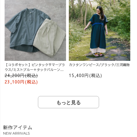
【コラボセット】ピンタックサマーブラ
カフタンワンピース/ブラック/三河織物
ウス/ミストブルー＋タックバルーンパ
ンツ/グレージュ
24,200円(税込)
15,400円(税込)
23,100円(税込)
もっと見る
新作アイテム
NEW ARRIVALS