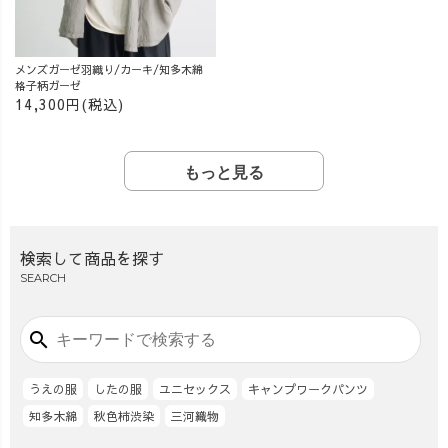
メンズガーゼ羽織り/カーキ/知多木綿
格子柄ガーゼ
14,300円(税込)
もっと見る
検索して商品を探す
SEARCH
search
うえの服
したの服
ユニセックス
キャンプワークパンツ
知多木綿
秋色柿渋染
三河織物