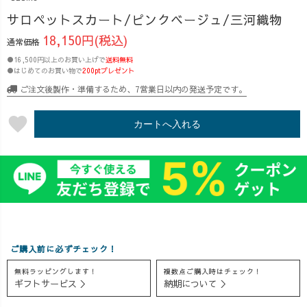
チンでかわいい
ィガーゼシャツ
がなかなかなボ
サロペットスカート/ピンクベージュ/三河織物
上に 「え！妊婦
とサロペットス
リュームに😂 そ
18,150円(税込)
さんなの？！」
カートつくりま
んな出産真近で
通常価格
と、妊婦バレし
したよ〜🤣🔥 出
も、なんとか体
●16,500円以上のお買い上げで
送料無料
にくくて、ほぼ
産前の宿題がで
型カバーしたく
●はじめてのお買い物で
200ptプレゼント
ほぼ毎日着倒し
きて、一安心で
て抗う臨月妊婦
ご注文後製作・準備するため、7営業日以内の発送予定です。
てます🤣✨ 自分
した🥹✨ きり
🤣笑 妊婦さん
の体を使って、
んちゃんは、
も、そうでない
favorite
カートへ入れる
少しでも着痩せ
120cmくらいな
方も、楽ちんに
して見えるシル
ので、採寸した
かわいく体型カ
エットを探っ
ところ65%に縮
バーしたい方は
て、デザイン部
小(グレーディン
必見!! NEWサロ
のみんなと一緒
グ)すればOKだ
ペットスカート♪
に製作してでき
ということがわ
着用動画も本日
あがりました🥹
かり、とっても
UP予定です🤗✨
❤️ みんな、いつ
勉強になりまし
>> uzu.jp オール
ご購入前に必ずチェック！
もありがとー✨
た😆🌿 実
シーズン使え
もう一つの新
は、今年度あた
る、西尾の平織
無料ラッピングします！
複数点ご購入時はチェック！
作、2wayギザギ
りにCADと裁断
りをたっぷり使
ギフトサービス ＞
納期について ＞
ザヤマTシャツ
機を導入予定!
用🌿 肩が凝らな