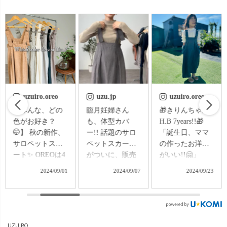
uzu.jp
uzuiro.oreo
uzuiro.oreo
臨月妊婦さん
🎁きりんちゃん
★体型カバー力
も、体型カバ
H.B 7years!!🎁
ハンパない!!サ
ー!! 話題のサロ
「誕生日、ママ
ロペットスカー
ペットスカート
の作ったお洋服
ト
がついに、販売
がいい!!🤗」
★(OREO162cm)
開始です♪
「まじですか
OREO、ついに
2024/09/07
2024/09/23
2024/09/12
OREOはついに4
😳」 ということ
出産まで20日を
人目の臨月突入
で、パターン触
切りました!! ウ
🥹🔥 このサロペ
るの苦手だけ
ェストは95cmを
ットスカートを
ど、愛娘ちゃん
超えてきまし
着ていると、楽
の為にキャンデ
て、お腹まわり
UZUiRO