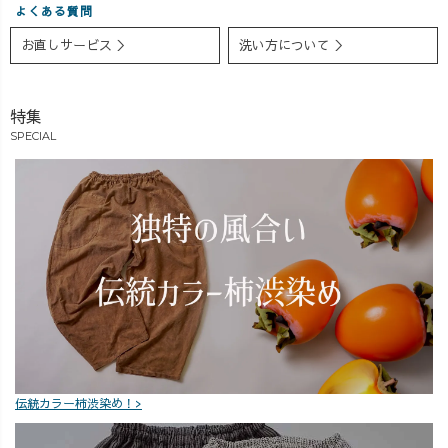
は、来週同じ素
(お金は出ていく
い太めのショル
よくある質問
材でコクーンス
ばかりです😭💰
ダーストラップ
お直しサービス ＞
洗い方について ＞
カートもリリー
笑) 大人と同じパ
と、スッキリシ
ス予定♪ 来週も
ターンを転用し
ルエットにこだ
お楽しみに〜😊
て、キッズ服の
わったデザイン
特集
🌿 【ご紹介ア
『ちびうず』が
に仕上がってい
イテム】 ①サロ
また作れるんじ
ます🤗 楽ちんす
SPECIAL
ペットスカー
ゃないかと、ワ
ぎて、最近これ
ト/5カラー
クワクです😆✨
しか着てないデ
②2wayギザギザ
そのほかに
ス🥹❤️笑 ちなみ
ヤマTシャツ
も、「大きめ作
に、一番人気は
#アラサーコーデ
ってほしい」
Black!! 長女の
#40代ファッショ
や、「小さめが
9月末の誕生日プ
ン #妊婦コーデ #
ほしい」などな
レゼントに、
臨月妊婦 #草木
ど、いろんな方
「黒のサロペッ
染め #サロペッ
のサイズに対応
トスカートを作
トスカート #サ
できるんじゃな
って〜！！」 と
ロペットコーデ
いかな？と妄想
希望されている
#柿渋染め
中🤔🌿 お客様か
ので、グレーデ
伝統カラー柿渋染め！>
らの「こんなの
ィングして出産
がほしい」に1つ
前に早いとこ陣