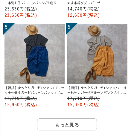
一本刺し子 バルーンパンツ/生成り
知多木綿ダブルガーゼ
25,630円(税込)
14,740円(税込)
23,650円(税込)
12,650円(税込)
【福袋】ゆったりガーゼTシャツ/ブラッ
【福袋】ゆったりガーゼTシャツ/カーキ
ク＋七分丈ガーゼバルーンパンツ /ブル
＋七分丈ガーゼバルーンパンツ /オレン
ー
ジ
17,710円(税込)
17,710円(税込)
15,950円(税込)
15,950円(税込)
もっと見る