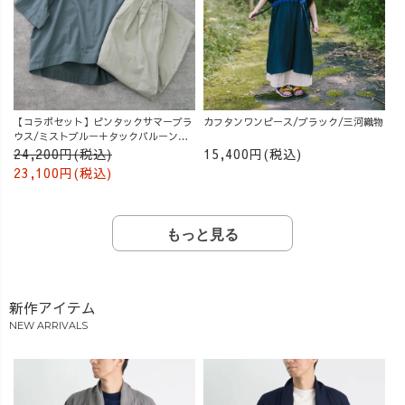
【コラボセット】ピンタックサマーブラ
カフタンワンピース/ブラック/三河織物
ウス/ミストブルー＋タックバルーンパ
ンツ/グレージュ
24,200円(税込)
15,400円(税込)
23,100円(税込)
もっと見る
新作アイテム
NEW ARRIVALS