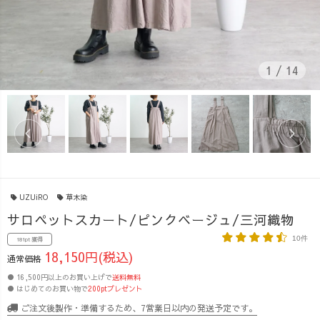
1
/
14
UZUiRO
草木染
サロペットスカート/ピンクベージュ/三河織物
10件
181pt 獲得
18,150円(税込)
通常価格
● 16,500円以上のお買い上げで
送料無料
● はじめてのお買い物で
200ptプレゼント
ご注文後製作・準備するため、7営業日以内の発送予定です。