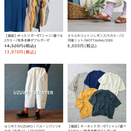
【福袋】ゆったりガーゼTシャツ/選べる
さらふわコットンレギンス/5カラー/三
2カラー/知多木綿ダブルガーゼ
河産ニット/MOTTAiiNA/2026
14,520円(税込)
6,600円(税込)
13,970円(税込)
はじめてのUZUiRO｜バルーンパンツ8
【福袋】キーネックガーゼTシャツ/選べ
分丈（生成り）｜STARTER
る2カラー/知多木綿ダブルガーゼ