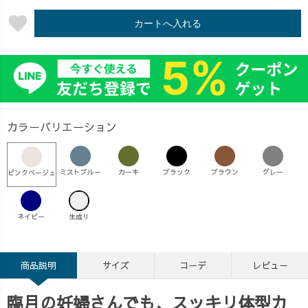
favorite
カートへ入れる
カラーバリエーション
ミストブルー
カーキ
ブラック
ブラウン
グレー
ピンクベージュ
ネイビー
生成り
商品説明
サイズ
コーデ
レビュー
臨月の妊婦さんでも、スッキリ体型カ