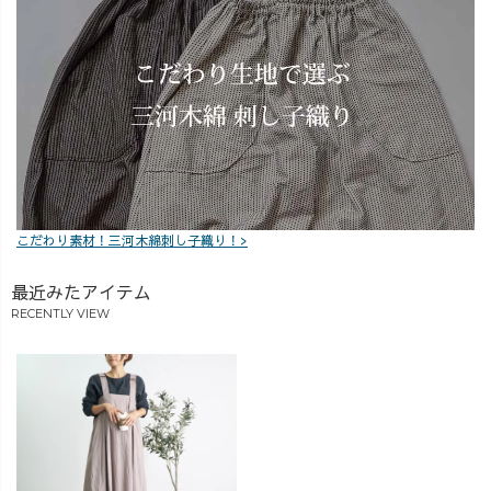
1つお答えできる
痛来る前に仕上
ように、がんば
げないと🤣🤣💦
ります👍🔥
笑 #UZUiRO #
#UZUiRO #サロ
臨月妊婦 #ワー
ペットスカート
ママコーデ #ワ
#サロペットコー
ーママの日常 #4
デ #誕生日プレ
人目妊娠 #柿渋
ゼント #たんぷ
#サロペットスカ
れ #7歳女の子 #
ート #妊婦コー
お誕生日おめで
デ #西尾の抹茶
こだわり素材！三河木綿刺し子織り！>
とう #シャツコ
ーデ
最近みたアイテム
RECENTLY VIEW