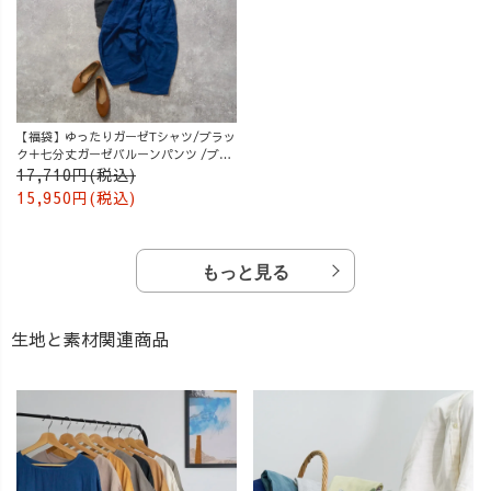
【福袋】ゆったりガーゼTシャツ/ブラッ
ク＋七分丈ガーゼバルーンパンツ /ブル
ー
17,710円(税込)
15,950円(税込)
もっと見る
生地と素材関連商品