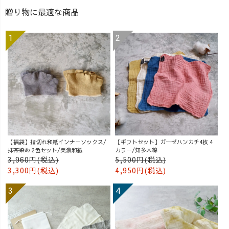
贈り物に最適な商品
【福袋】指切れ和紙インナーソックス/
【ギフトセット】ガーゼハンカチ4枚 4
抹茶染め 2色セット/美濃和紙
カラー/知多木綿
3,960円(税込)
5,500円(税込)
3,300円(税込)
4,950円(税込)