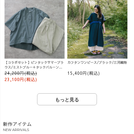
【コラボセット】ピンタックサマーブラ
カフタンワンピース/ブラック/三河織物
ウス/ミストブルー＋タックバルーンパ
ンツ/グレージュ
24,200円(税込)
15,400円(税込)
23,100円(税込)
もっと見る
新作アイテム
NEW ARRIVALS