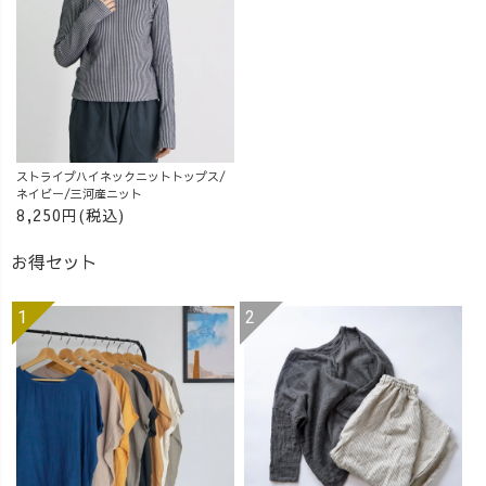
UZUIROスタッ
クルの友達と🍺
ある時は、ぜひ
フのCHiHARUさ
✨ (みんなほぼほ
ご活用を♪
ん(158cm)✨ 先日
ぼ、現役でバリ
【ご紹介アイテ
の会話の中で、
バリの学校の先
ム】 ★3/1-2限
『昔部活動で剣
生's ) 気の置けな
定！お得なクー
道をやってい
い仲のメンバー
ポン🉐★ ①ウー
た』ということ
と、わいわいな
ルガーゼドット
が発覚！😳 普段
超遅新年会、最
T/ライトグレ
ストライプハイネックニットトップス/
からやたらと姿
高でした❤️ ネ
ー・グリーンの
ネイビー/三河産ニット
8,250円(税込)
勢が良いので、
イルは、『ねな
着用コーデ ②キ
妙に納得しまし
い子だれだ』を
ーネックガーゼ
お得セット
た🤣（笑） 姿勢
モチーフに、超
ロンTコーデ ③
の良い、美しい
絶お気に入りに
ガーゼシャツワ
背中も合わせ
仕上げてもらい
ンピースコーデ
て、ぜひチェッ
ました😆❤️ #
④サロペットス
クしてください
女子会 #居酒屋 #
カート再販情報
🤭❤️（笑）
大人女子コーデ
④甘撚りガーゼ
#UZUiRO #ハイ
#大人女子会 #4
トレーナー再販
ネックニット #
人のママ
情報
シャツワンピー
#UZUiRO #大人
スコーデ #アラ
カジュアルコー