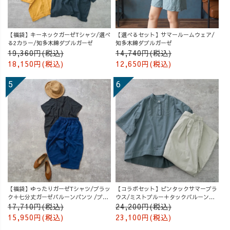
【福袋】キーネックガーゼTシャツ/選べ
【選べるセット】サマールームウェア/
る2カラー/知多木綿ダブルガーゼ
知多木綿ダブルガーゼ
19,360円(税込)
14,740円(税込)
18,150円(税込)
12,650円(税込)
【福袋】ゆったりガーゼTシャツ/ブラッ
【コラボセット】ピンタックサマーブラ
ク＋七分丈ガーゼバルーンパンツ /ブル
ウス/ミストブルー＋タックバルーンパ
ー
ンツ/グレージュ
17,710円(税込)
24,200円(税込)
15,950円(税込)
23,100円(税込)