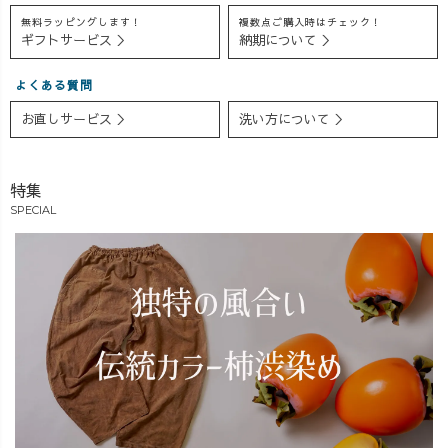
いのも、嬉しい
の物を作りたく
に、気になるあ
無料ラッピングします！
複数点ご購入時はチェック！
ギフトサービス ＞
納期について ＞
ポイントです✨
て、着痩せして
れやこれや色々
上品で大人な印
見えるストライ
なアイテムを、
象を与えるスト
プ柄を活かした
スタッフが着用
よくある質問
ライプ柄が、オ
カットソーを作
して、お写真を
お直しサービス ＞
洗い方について ＞
フィスカジュア
りました♪ :綿
お送りいたしま
ルやキレイめコ
100%でチクチク
す✨ (物が揃うま
ーデにも最適😏
しない :静電気お
で、少しお時間
特集
スタイルアップ
きにくい :毛玉起
頂戴しちゃう場
SPECIAL
効果があり、ピ
きにくい :袖丈ゆ
合がございます
ッタリフィット
ったりめな萌え
😭💦あらかじめ
ながらも、窮屈
袖の丈感 :大人の
ご了承ください
感なく見た目も
女子会にも着て
ませ。) ちな
スッキリでご着
いける綺麗めカ
みに、現在着用
用いただけるの
ジュアル 良い
リクエスト可能
で、今からの時
ところ取りすぎ
なスタッフは4名
期もとってもお
ません？🥹✨ こ
です♪ 【着用
すすめです😍💯
のストライプ柄
リクエスト可能
ゆったりとし
は、西尾市内で
モデル】 ①低身
たバルーンパン
編んでくれる73
長モデル：あや