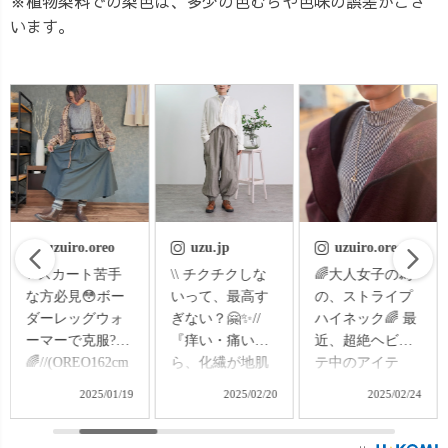
※植物染料での染色は、多少の色むらや色味の誤差がござ
います。
uzu.jp
uzuiro.oreo
uzu.jp
\\ チクチクしな
🌈大人女子の為
\\ 📢着用リクエ
いって、最高す
の、ストライプ
スト募集📢//
ぎない？🤗✨//
ハイネック🌈 最
『うわ！めっち
『痒い・痛いか
近、超絶ヘビロ
ゃ可愛い新作出
ら、化繊が地肌
テ中のアイテ
てきた〜😍け
に触れるのが苦
ム！ ストライプ
ど、自分の手持
2025/02/20
2025/02/24
2025/03/01
手で...😣』 実
ハイネックニッ
ちのアイテム
は、そんな方多
トトップス🤤
と、どの色が合