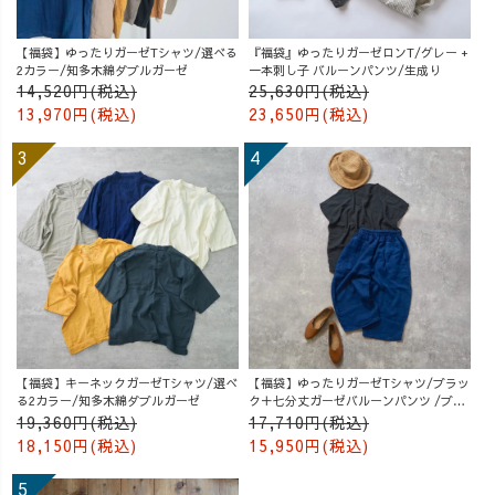
ジンパンツ #ジ
デ #アラフォー
ャンスカコーデ
ファッション #
【福袋】ゆったりガーゼTシャツ/選べる
『福袋』ゆったりガーゼロンT/グレー +
#藍染 #草木染
ワンピースコー
2カラー/知多木綿ダブルガーゼ
一本刺し子 バルーンパンツ/生成り
14,520円(税込)
25,630円(税込)
め #敏感肌でも
デ #西尾の抹茶 #
13,970円(税込)
23,650円(税込)
安心
西三河 #草木染
め
【福袋】キーネックガーゼTシャツ/選べ
【福袋】ゆったりガーゼTシャツ/ブラッ
る2カラー/知多木綿ダブルガーゼ
ク＋七分丈ガーゼバルーンパンツ /ブル
ー
19,360円(税込)
17,710円(税込)
18,150円(税込)
15,950円(税込)