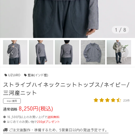
1
/
8
UZUiRO
藍染(インド藍)
ストライプハイネックニットトップス/ネイビー/
三河産ニット
23件
82pt 獲得
8,250円(税込)
通常価格
● 16,500円以上のお買い上げで
送料無料
● はじめてのお買い物で
200ptプレゼント
ご注文後製作・準備するため、5営業日以内の発送予定です。