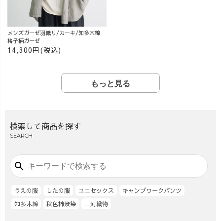
メンズガーゼ羽織り/カーキ/知多木綿
格子柄ガーゼ
14,300円(税込)
もっと見る
検索して商品を探す
SEARCH
search
うえの服
したの服
ユニセックス
キャンプワークパンツ
知多木綿
秋色柿渋染
三河織物