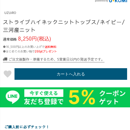
いのでは？💦 そ
実は腕がとても
うのか不安よ
んなお悩みの方
ロングロングで
ね...🤯』 そん
UZUiRO
をはじめ、春・
コンプレックス
なお悩みありま
秋・冬と通年通
のOREO。 (裄丈
せんか？ 服って
ストライプハイネックニットトップス/ネイビー/
して楽しめる、
が72cmくらいだ
シルエットや色
三河産ニット
UZUiROで大人
ったかな？)
で、全然印象が
8,250円(税込)
通常価格
気な、綿100%ハ
市販のものは袖
違うからこそ、
イネックニット
がちんちくりん
アイテム同士の
●16,500円以上のお買い上げで
送料無料
●はじめてのお買い物で
200ptプレゼント
トップスのスト
になったり、シ
相性気になりま
ライプデザイ
ルエットが気に
すよね😣💦 そ
ご注文後製作・準備するため、5営業日以内の発送予定です。
ン、もうGETし
食わなかったり
んな時に、ぜひ
てますかー？✨
で、気にいるも
使ってもらいた
favorite
カートへ入れる
今年の春は、ス
のがなかなかな
いのが....
トライプデザイ
く💦 化繊のもの
・・・・・・・
ンで遊ぶのもあ
もよく着ていた
・・・ 🌿着用リ
りですよ〜😆🌿
けれど、すぐに
クエスト🌿
コットンでで
出現する、憎き
・・・・・・・
きているので、
毛玉モンスター
・・・ よりお客
セーターなどを
👾😂 どうし
様が楽しく、快
重ね着しても静
ても綺麗に着ら
適にお買い物い
ご購入前に必ずチェック！
電気が起きにく
れるシルエット
ただけるよう