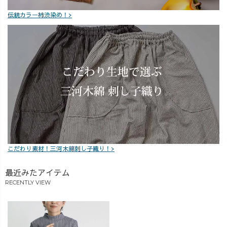
ツなどボトムス
歳超えのおじい
ぱん152cm (一般
伝統カラー柿渋染め！>
にボリュームが
ちゃんにお願い
サイズ：S) ②標
出るアイテムと
し、生地を作っ
準身長モデル：
コーデすると、
てもらいました
ちはるん158cm
上半身が華奢見
🥹✨ この道〇十
(一般サイズ：M)
えするのでおす
年の熟練の編
③やや高身長モ
すめですよ❤️
み、さすがです
デル：おれお
生地には、愛知
🤭❤️ 春・秋・
162cm (一般サイ
県西尾市産のコ
冬とロングシー
ズ：M-L) ④マシ
ットンニットを
ズン長く使って
ュマロボディモ
使用。 御年73歳
いただけるの
デル：福ちゃん
越えのおじいち
で、めちゃんこ
157cm (一般サイ
ゃんが、汗水垂
おすすめです✨
ズ：L) ぜひ、指
こだわり素材！三河木綿刺し子織り！>
らしながら一生
ぜひ、ストライ
名して着用リク
懸命編んでくれ
プハイネック着
エスト、どしど
最近みたアイテム
た、貴重なニッ
て、女子会で呑
しくださいね〜
ト生地を、大切
兵衛会やってく
😆❤️ スタッフが
RECENTLY VIEW
に使わせていた
ださいな🤭❤️
スタンバイして
だいています🤭
久しぶりに、大
います😆✨ 気に
🌿 モデルは、
学のダンスサー
なるアイテムが