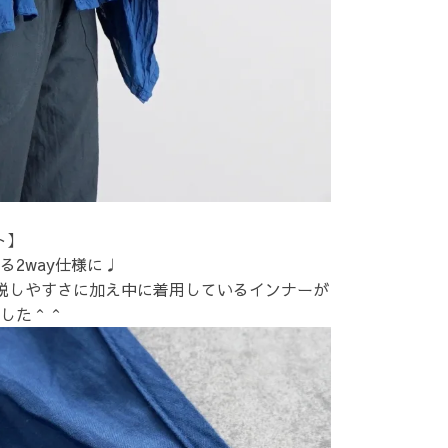
ト】
2way仕様に♩
脱しやすさに加え中に着用しているインナーが
した＾＾