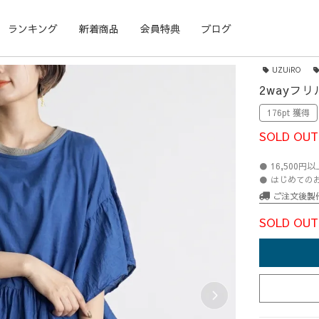
ランキング
新着商品
会員特典
ブログ
UZUiRO
2wayフ
176pt 獲得
SOLD OUT
● 16,500
● はじめての
ご注文後製
SOLD OUT