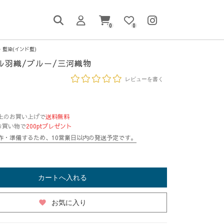
0
0
藍染(インド藍)
リル羽織/ブルー/三河織物
レビューを書く
円以上のお買い上げで
送料無料
お買い物で
200ptプレゼント
作・準備するため、10営業日以内の発送予定です。
カートへ入れる
favorite
お気に入り