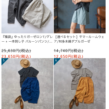
『福袋』ゆったりガーゼロンT/グレ
【選べるセット】サマールームウェ
ー + 一本刺し子 バルーンパンツ/生
ア/知多木綿ダブルガーゼ
成り
25,630円(税込)
14,740円(税込)
23,650円(税込)
12,650円(税込)