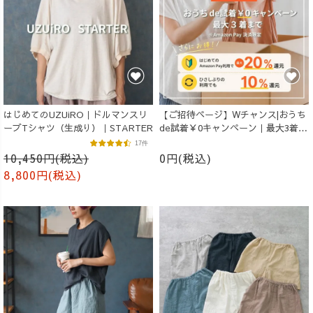
はじめてのUZUiRO｜ドルマンスリ
【ご招待ページ】Wチャンス|おうち
ーブTシャツ（生成り）｜STARTER
de試着￥0キャンペーン｜最大3着ま
で｜Amazon Pay決済限定
17件
10,450円(税込)
0円(税込)
8,800円(税込)