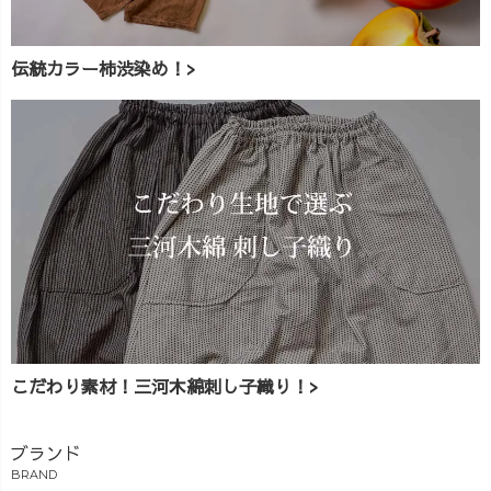
伝統カラー柿渋染め！>
こだわり素材！三河木綿刺し子織り！>
ブランド
BRAND