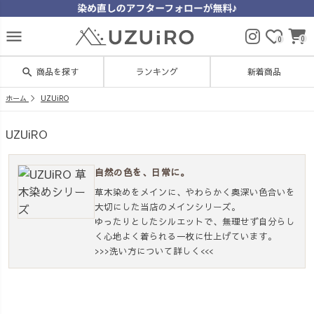
menu
0
0
search
商品を探す
ランキング
新着商品
ホーム
UZUiRO
UZUiRO
自然の色を、日常に。
草木染めをメインに、やわらかく奥深い色合いを
大切にした当店のメインシリーズ。
ゆったりとしたシルエットで、無理せず自分らし
く心地よく着られる一枚に仕上げています。
>>>洗い方について詳しく<<<