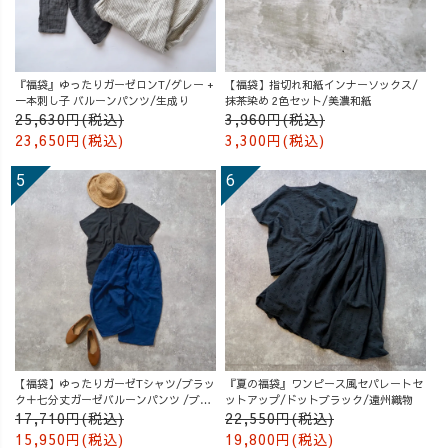
『福袋』ゆったりガーゼロンT/グレー +
【福袋】指切れ和紙インナーソックス/
一本刺し子 バルーンパンツ/生成り
抹茶染め 2色セット/美濃和紙
25,630円(税込)
3,960円(税込)
23,650円(税込)
3,300円(税込)
【福袋】ゆったりガーゼTシャツ/ブラッ
『夏の福袋』ワンピース風セパレートセ
ク＋七分丈ガーゼバルーンパンツ /ブル
ットアップ/ドットブラック/遠州織物
ー
17,710円(税込)
22,550円(税込)
15,950円(税込)
19,800円(税込)