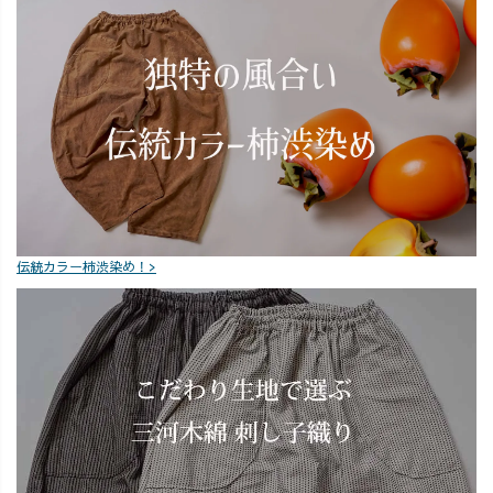
伝統カラー柿渋染め！>