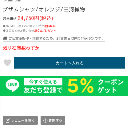
Atelier Line
ブザムシャツ/オレンジ/三河織物
24,750円(税込)
通常価格
●16,500円以上のお買い上げで
送料無料
●はじめてのお買い物で
200ptプレゼント
ご注文後製作・準備するため、21営業日以内の発送予定です。
残り在庫数わずか
favorite
カートへ入れる
レビューを書く
質問する