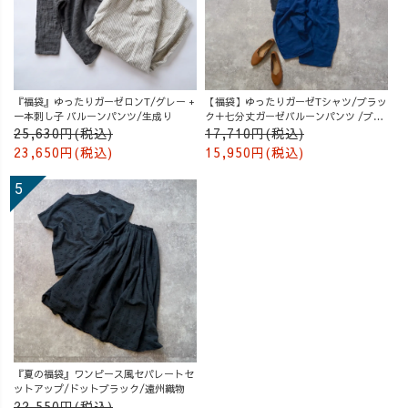
『福袋』ゆったりガーゼロンT/グレー +
【福袋】ゆったりガーゼTシャツ/ブラッ
一本刺し子 バルーンパンツ/生成り
ク＋七分丈ガーゼバルーンパンツ /ブル
ー
25,630円(税込)
17,710円(税込)
23,650円(税込)
15,950円(税込)
『夏の福袋』ワンピース風セパレートセ
ットアップ/ドットブラック/遠州織物
22,550円(税込)