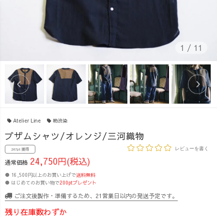
1
/
11
Atelier Line
柿渋染
ブザムシャツ/オレンジ/三河織物
レビューを書く
247pt 獲得
24,750円(税込)
通常価格
● 16,500円以上のお買い上げで
送料無料
● はじめてのお買い物で
200ptプレゼント
ご注文後製作・準備するため、21営業日以内の発送予定です。
残り在庫数わずか