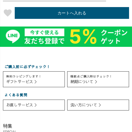
ともに、たくさ
ーンタックガー
☀️ 🪡バルーンタ
んの人の手を経
ゼTシャツ！
ックガーゼTシャ
favorite
カートへ入れる
て、一着の服が
ふんわりシルエ
ツ 2024年夏の大
生まれます。 だ
ットが可愛いサ
人気アイテムが
からこそ、経済
ーキュラースカ
着心地＆シルエ
合理性のため
ートと合わせた
ットを見直して
に、作りすぎて
ら、 思わず「こ
復活✨ ✔️ 気にな
売れ残った服
れ、上下セット
る体型をふんわ
が“廃棄されてい
で出した
りカバー ✔️ 通気
る”という現実が
い…！」ってな
性◎で汗ばむ日
ご購入前に必ずチェック！
あることに違和
りました。 需
も快適 ✔️ シンプ
感を感じてきま
要あるかな？ご
ルなのに“大人可
無料ラッピングします！
複数点ご購入時はチェック！
ギフトサービス ＞
納期について ＞
した。 はじめか
意見お待ちして
愛い”を叶えるT
ら「なるべく必
ます🫣♡
シャツ 今回は、
要な分だけをつ
#UZUiRO #ngシ
OREOが遊び心
よくある質問
くりたい」。 そ
ーン #撮影の裏
で染めた ＼限定
お直しサービス ＞
洗い方について ＞
のために選んだ
側 #ガーゼ #アラ
5着のラベンダー
のが、受注生産
サーママコーデ
カラー💜／も着
という方法なん
てみたよ！ 🌿
特集
です。 📦「すぐ
完売中のこの
SPECIAL