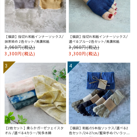
【福袋】指切れ和紙インナーソックス/
【福袋】指切れ和紙インナーソックス/
抹茶染め 2色セット/美濃和紙
選べるブルー2色セット/美濃和紙
3,960円(税込)
3,960円(税込)
3,300円(税込)
3,300円(税込)
【2枚セット】柔らかガーゼフェイスタ
【福袋】和紙の5本指ソックス/選べる2
オル /選べる4カラー/知多木綿
色セット/24-27cm/藍染手ぬぐいラッピ