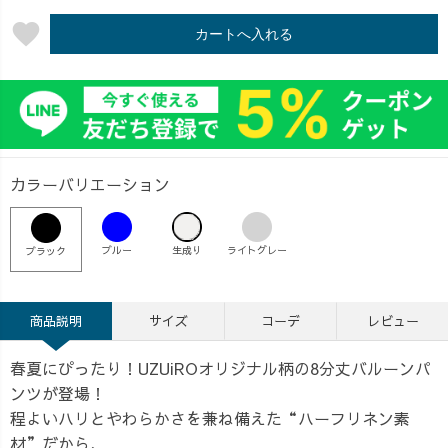
favorite
カートへ入れる
カラーバリエーション
ブルー
生成り
ライトグレー
ブラック
商品説明
サイズ
コーデ
レビュー
春夏にぴったり！UZUiROオリジナル柄の8分丈バルーンパ
ンツが登場！
程よいハリとやわらかさを兼ね備えた“ハーフリネン素
材”だから、