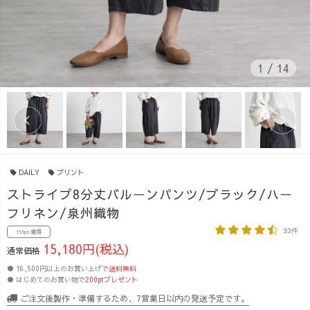
1
/
14
DAILY
プリント
ストライプ8分丈バルーンパンツ/ブラック/ハー
フリネン/泉州織物
33件
151pt 獲得
15,180円(税込)
通常価格
● 16,500円以上のお買い上げで
送料無料
● はじめてのお買い物で
200ptプレゼント
ご注文後製作・準備するため、7営業日以内の発送予定です。