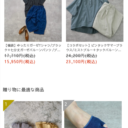
【福袋】ゆったりガーゼTシャツ/ブラッ
【コラボセット】ピンタックサマーブラ
ク＋七分丈ガーゼバルーンパンツ /ブル
ウス/ミストブルー＋タックバルーンパ
ー
ンツ/グレージュ
17,710円(税込)
24,200円(税込)
15,950円(税込)
23,100円(税込)
贈り物に最適な商品