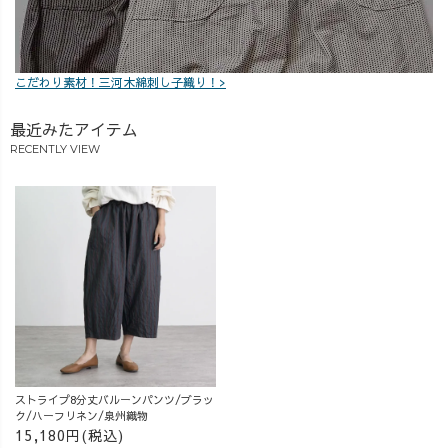
「想い」が詰ま
った一着をこれ
からもお届けし
こだわり素材！三河木綿刺し子織り！>
ていきます。
#UZUiROの想い
最近みたアイテム
#受注生産の服 #
草木染め #大人
RECENTLY VIEW
カジュアルコー
デ
ストライプ8分丈バルーンパンツ/ブラッ
ク/ハーフリネン/泉州織物
15,180円(税込)