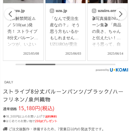
uzu.jp
uzuiro.oreo
uzu.jp
「なんで受注生
🎬写真撮影NGシ
＼話題のTシャ
産なの？」 そう
ーン集🎬 「商品
ツ、コーデして
思う方もいるか
の良さ、ちゃん
みたよ！／ 着
もしれません。
と伝えたい！」
用モデル：
UZUiROが受注
そう思って、自
OREO （162cm /
生産にこだわる
撮りで頑張って
骨格ストレート /
2025/06/03
2025/06/14
2025/06/17
理由は、“つくり
るんですが…
4児の母）
すぎない”ため。
連写の中には、
UZUiROのブラ
そして、“大切に
もはや事故レベ
ンドマネージャ
つくられた服
ルの顔面も混ざ
ーが、 リアルな
DAILY
を、無駄にしな
ってまして🤣 せ
毎日に寄り添う
い”ためです。
っかくだから、
コーデをお届け
ストライプ8分丈バルーンパンツ/ブラック/ハー
🧵 UZUiROの
お披露目しとき
💡
フリネン/泉州織物
服は、 地域の職
ます♡笑ってや
_______________
15,180円(税込)
通常価格
人さんたちの努
って〜😂 着
___________ 蒸
力、想い、そし
用しているの
しばむ季節に、
●16,500円以上のお買い上げで
送料無料
●はじめてのお買い物で
200ptプレゼント
てスタッフの服
は、今季リニュ
とにかくガーゼ
作りへの情熱と
ーアルした バル
が気持ち良い！
ご注文後製作・準備するため、7営業日以内の発送予定です。