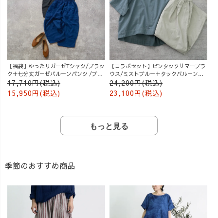
【福袋】ゆったりガーゼTシャツ/ブラッ
【コラボセット】ピンタックサマーブラ
ク＋七分丈ガーゼバルーンパンツ /ブル
ウス/ミストブルー＋タックバルーンパ
ー
ンツ/グレージュ
17,710円(税込)
24,200円(税込)
15,950円(税込)
23,100円(税込)
もっと見る
季節のおすすめ商品