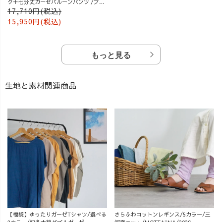
ク＋七分丈ガーゼバルーンパンツ /ブル
ー
17,710円(税込)
15,950円(税込)
もっと見る
生地と素材関連商品
【福袋】ゆったりガーゼTシャツ/選べる
さらふわコットンレギンス/5カラー/三