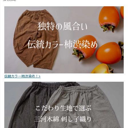
届く」のが当た
色、 「もう一度
り前の今、受注
染めてほし
生産をすること
い！」という方
で 「お待たせし
はぜひコメント
てしまうこと」
で教えてね✍️ 皆
は正直、とても
さんの声で、リ
不安でした。 し
ベンジパープル
かし、UZUiRO
染めるかも？🤭
の取り組みや想
#UZUiRO #骨
いを少しずつお
格ストレート #
伝えしながら服
草木染め #大人
をお届けし、い
カジュアルコー
伝統カラー柿渋染め！>
まではたくさん
デ
のお客様が同じ
想いを共感して
くだっていま
す。 待つ時間
も、愛おしく感
じていただける
ような、たくさ
んの人たちの