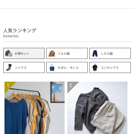
人気ランキング
RANKING
お得セット
うえの服
したの服
ソックス
かばん・さいふ
ユニセックス