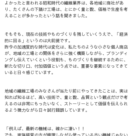
よかったと言われる昭和時代の繊維業界は、各地域に商社があ
り、たくさんの下請け工場は、とにかく量と数、価格で生産を考
えることが多かったという話を聞きました。
そもそも、現在の技術やものづくりを残していくうえで、「経済
的に回る」というのは大前提です。
昨今の加速度的な時代は変化は、私たちのような小さな個人商店
が、地域の工場との関係をさらに強く構築しながら、ブランディ
ングし伝えていくという役割も、ものづくりを継続するために、
新たな切り口、付加価値という点では、重要な要素になってきて
いると日々感じています。
地域の繊維工場のみなさんが当たり前にやってきたことは、実は
知れば知るほど、高い技術で、量と数、品質という観点だけで考
えるのは非常にもったいなく、ストーリーとして価値を伝えられ
るよう微力ながら日々試行錯誤しています。
「例えば、最新の機械は、確かに凄い！！
でも、家族経営の方が修理しながら使っている古い機械じゃない