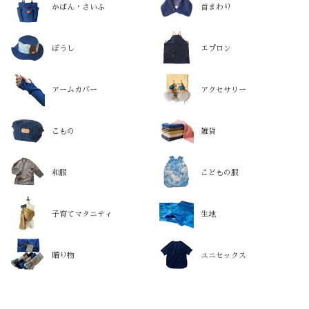
かばん・さいふ
首まわり
ぼうし
エプロン
アームカバー
アクセサリー
こもの
雑貨
和服
こどもの服
子育てマタニティ
生地
贈り物
ユニセックス