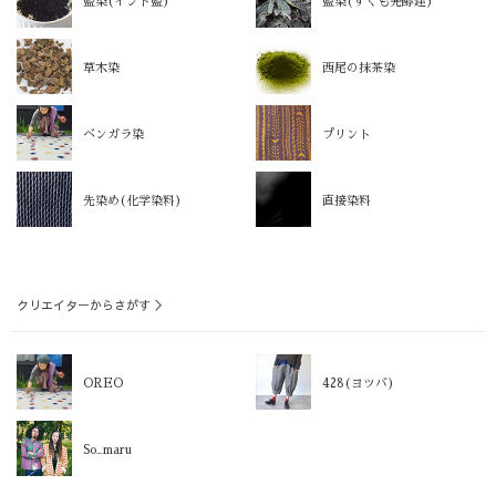
藍染(インド藍)
藍染(すくも発酵建)
草木染
西尾の抹茶染
ベンガラ染
プリント
先染め(化学染料)
直接染料
クリエイターからさがす ＞
OREO
428(ヨツバ)
So_maru