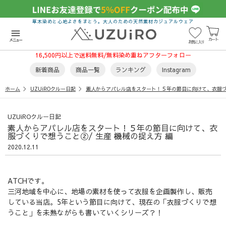
草木染めと心地よさをまとう。大人のための天然素材カジュアルウェア
menu
カート
メニュー
お気に入り
16,500円以上で送料無料/無料染め重ねアフターフォロー
新着商品
商品一覧
ランキング
Instagram
ホーム
UZUiROクルー日記
素人からアパレル店をスタート！５年の節目に向けて、衣服づ
UZUiROクルー日記
素人からアパレル店をスタート！５年の節目に向けて、衣
服づくりで想うこと②/ 生産 機械の捉え方 編
2020.12.11
ATCHです。
三河地域を中心に、地場の素材を使って衣服を企画製作し、販売
している当店。5年という節目に向けて、現在の「衣服づくりで想
うこと」を未熟ながらも書いていくシリーズ？！