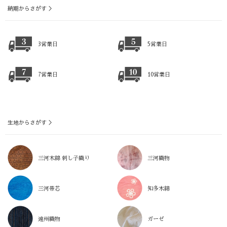
納期からさがす ＞
3営業日
5営業日
7営業日
10営業日
生地からさがす ＞
三河木綿 刺し子織り
三河織物
三河帯芯
知多木綿
遠州織物
ガーゼ