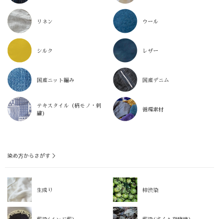
リネン
ウール
シルク
レザー
国産ニット編み
国産デニム
テキスタイル（柄モノ・刺
循環素材
繍）
染め方からさがす ＞
生成り
柿渋染