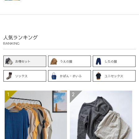
人気ランキング
RANKING
お得セット
うえの服
したの服
ソックス
かばん・さいふ
ユニセックス