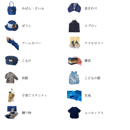
かばん・さいふ
首まわり
ぼうし
エプロン
アームカバー
アクセサリー
こもの
雑貨
和服
こどもの服
子育てマタニティ
生地
贈り物
ユニセックス