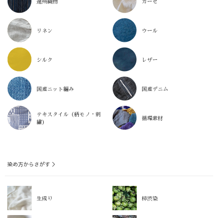
遠州織物
ガーゼ
リネン
ウール
シルク
レザー
国産ニット編み
国産デニム
テキスタイル（柄モノ・刺
循環素材
繍）
染め方からさがす ＞
生成り
柿渋染