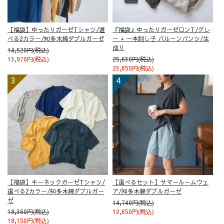
【福袋】ゆったりガーゼTシャツ/選
『福袋』ゆったりガーゼロンT/グレ
べる2カラー/知多木綿ダブルガーゼ
ー + 一本刺し子 バルーンパンツ/生
成り
14,520円(税込)
13,970円(税込)
25,630円(税込)
23,650円(税込)
【福袋】キーネックガーゼTシャツ/
【選べるセット】サマールームウェ
選べる2カラー/知多木綿ダブルガー
ア/知多木綿ダブルガーゼ
ゼ
14,740円(税込)
19,360円(税込)
12,650円(税込)
18,150円(税込)