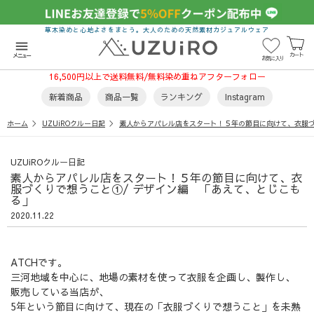
草木染めと心地よさをまとう。大人のための天然素材カジュアルウェア
menu
カート
メニュー
お気に入り
16,500円以上で送料無料/無料染め重ねアフターフォロー
新着商品
商品一覧
ランキング
Instagram
ホーム
UZUiROクルー日記
素人からアパレル店をスタート！５年の節目に向けて、衣服づ
UZUiROクルー日記
素人からアパレル店をスタート！５年の節目に向けて、衣
服づくりで想うこと①/ デザイン編 「あえて、とじこも
る」
2020.11.22
ATCHです。
三河地域を中心に、地場の素材を使って衣服を企画し、製作し、
販売している当店が、
5年という節目に向けて、現在の「衣服づくりで想うこと」を未熟