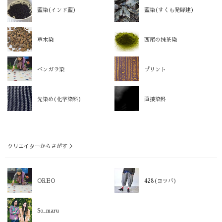
藍染(インド藍)
藍染(すくも発酵建)
草木染
西尾の抹茶染
ベンガラ染
プリント
先染め(化学染料)
直接染料
クリエイターからさがす ＞
OREO
428(ヨツバ)
So_maru