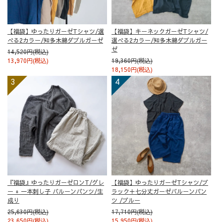
【福袋】ゆったりガーゼTシャツ/選
【福袋】キーネックガーゼTシャツ/
べる2カラー/知多木綿ダブルガーゼ
選べる2カラー/知多木綿ダブルガー
ゼ
14,520円(税込)
13,970円(税込)
19,360円(税込)
18,150円(税込)
『福袋』ゆったりガーゼロンT/グレ
【福袋】ゆったりガーゼTシャツ/ブ
ー + 一本刺し子 バルーンパンツ/生
ラック＋七分丈ガーゼバルーンパン
成り
ツ /ブルー
25,630円(税込)
17,710円(税込)
23,650円(税込)
15,950円(税込)