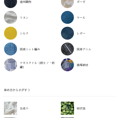
遠州織物
ガーゼ
リネン
ウール
シルク
レザー
国産ニット編み
国産デニム
テキスタイル（柄モノ・刺
循環素材
繍）
染め方からさがす ＞
生成り
柿渋染