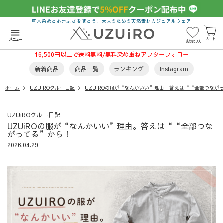
草木染めと心地よさをまとう。大人のための天然素材カジュアルウェア
menu
カート
メニュー
お気に入り
16,500円以上で送料無料/無料染め重ねアフターフォロー
新着商品
商品一覧
ランキング
Instagram
ホーム
UZUiROクルー日記
UZUiROの服が“なんかいい”理由。答えは““全部つなが
UZUiROクルー日記
UZUiROの服が“なんかいい”理由。答えは““全部つな
がってる”から！
2026.04.29