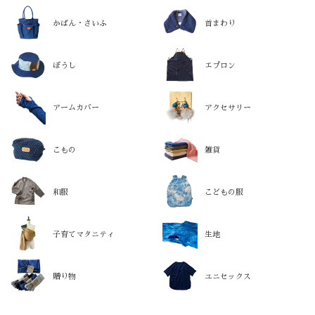
かばん・さいふ
首まわり
ぼうし
エプロン
アームカバー
アクセサリー
こもの
雑貨
和服
こどもの服
子育てマタニティ
生地
贈り物
ユニセックス