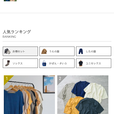
人気ランキング
RANKING
お得セット
うえの服
したの服
ソックス
かばん・さいふ
ユニセックス