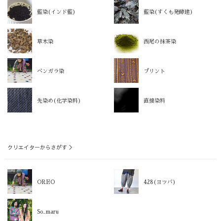
藍染(インド藍)
藍染(すくも発酵建)
草木染
西尾の抹茶染
ベンガラ染
プリント
先染め(化学染料)
直接染料
クリエイターからさがす ＞
OREO
428(ヨツバ)
So_maru