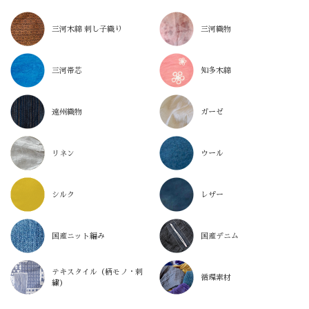
三河木綿 刺し子織り
三河織物
三河帯芯
知多木綿
遠州織物
ガーゼ
リネン
ウール
シルク
レザー
国産ニット編み
国産デニム
テキスタイル（柄モノ・刺
循環素材
繍）