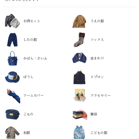
お得セット
うえの服
したの服
ソックス
かばん・さいふ
首まわり
ぼうし
エプロン
アームカバー
アクセサリー
こもの
雑貨
和服
こどもの服