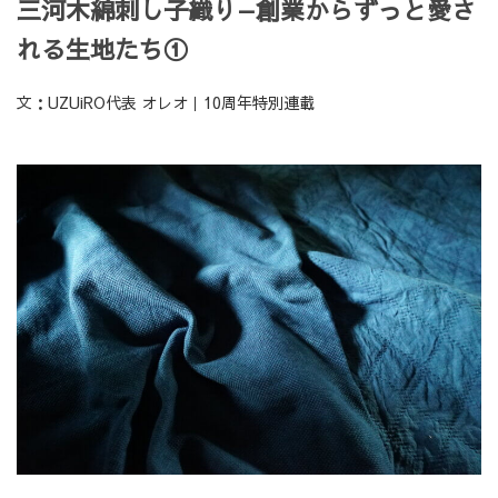
三河木綿刺し子織り—創業からずっと愛さ
れる生地たち①
文：UZUiRO代表 オレオ｜10周年特別連載