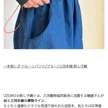
一本刺し子 バルーンパンツ/ブルー/三河木綿 刺し子織
UZUiROの刺し子織りは、三河織物協同組合に加盟する機屋さんが
織る
三河木綿の厚物ライン
。
もともと道着などタフな用途で培われた技術を、私たちは日常着