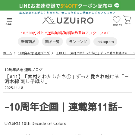
草木染めと心地よさをまとう。大人のための天然素材カジュアルウェア
menu
カート
メニュー
お気に入り
16,500円以上で送料無料/無料染め重ねアフターフォロー
新着商品
商品一覧
ランキング
Instagram
ホーム
10周年記念 連載ブログ
【#11】「素材とわたしたち①」ずっと愛され続ける「三
10周年記念 連載ブログ
【#11】「素材とわたしたち①」ずっと愛され続ける「三
河木綿 刺し子織り」
2025.11.18
-10周年企画｜連載第11話-
UZUiRO 10th Decade of Colors