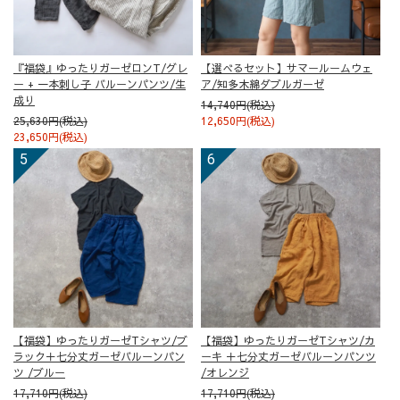
『福袋』ゆったりガーゼロンT/グレ
【選べるセット】サマールームウェ
ー + 一本刺し子 バルーンパンツ/生
ア/知多木綿ダブルガーゼ
成り
14,740円(税込)
25,630円(税込)
12,650円(税込)
23,650円(税込)
【福袋】ゆったりガーゼTシャツ/ブ
【福袋】ゆったりガーゼTシャツ/カ
ラック＋七分丈ガーゼバルーンパン
ーキ ＋七分丈ガーゼバルーンパンツ
ツ /ブルー
/オレンジ
17,710円(税込)
17,710円(税込)