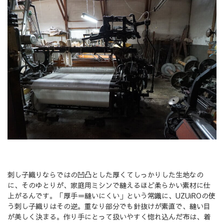
刺し子織りならではの凹凸とした厚くてしっかりした生地なの
に、そのゆとりが、家庭用ミシンで縫えるほど柔らかい素材に仕
上がるんです。「厚手＝縫いにくい」という常識に、UZUiROの使
う刺し子織りはその逆。重なり部分でも針抜けが素直で、縫い目
が美しく決まる。作り手にとって扱いやすく惚れ込んだ布は、着