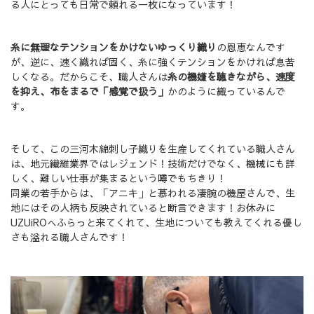
る人にとっても日常で頼れる一枚になっています！
糸に無理なテンションをかけないゆっくり織り
の恩恵なんです
が、逆に、速く織れば固く、糸に強くテンションをかければ息苦
しくなる。だからこそ、職人さんは
糸の機嫌を聴きながら、速度
を抑え、布をまるで「感覚で扱う」
かのように織っているんで
す。
そして、この三河木綿刺し子織りを生産してくれている職人さん
は、地元繊維業界ではレジェンド！技術だけでなく、機械にも詳
しく、難しい仕事が集まるという噂でもちきり！
同業の若手からは、「アニキ」と慕われる凄腕の機屋さんで、生
地にはその人柄も反映されていると断言できます！お休みに
UZUiROへふらっと来てくれて、生地についても教えてくれる優し
さも溢れる職人さんです！