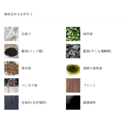
染め方からさがす ＞
生成り
柿渋染
藍染(インド藍)
藍染(すくも発酵建)
草木染
西尾の抹茶染
ベンガラ染
プリント
先染め(化学染料)
直接染料