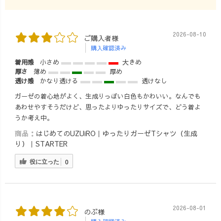
#uzuiroリクエス
ト #オフィスカ
ジュアル #オフ
2026-08-10
ご購入者様
ィスカジュアル
購入確認済み
コーデ #仕事コ
ーデ #オフィス
着用感
小さめ
大きめ
コーデ #ルック
厚さ
薄め
厚め
透け感
かなり透ける
透けなし
ブック #着回し
アイテム #1週間
ガーゼの着心地がよく、生成りっぽい白色もかわいい。なんでも
コーデ #きちん
あわせやすそうだけど、思ったよりゆったりサイズで、どう着よ
とコーデ #tシャ
うか考え中。
ツコーデ #スカ
商品：
はじめてのUZUiRO｜ゆったりガーゼTシャツ（生成
ートコーデ #カ
り）｜STARTER
ジュアルコーデ
#フェミニンコー
役に立った
0
デ #tシャツ #ブ
ラウス #シャツ #
パンツコーデ #
羽織りコーデ #
2026-08-01
のぶ様
軽アウター #コ