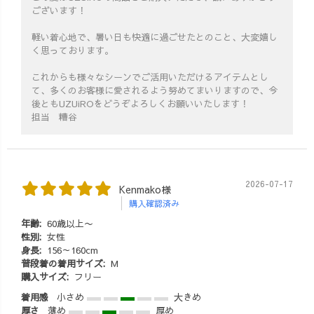
ございます！
軽い着心地で、暑い日も快適に過ごせたとのこと、大変嬉し
く思っております。
これからも様々なシーンでご活用いただけるアイテムとし
て、多くのお客様に愛されるよう努めてまいりますので、今
後ともUZUiROをどうぞよろしくお願いいたします！
担当 糟谷
2026-07-17
Kenmako様
購入確認済み
年齢:
60歳以上〜
性別:
女性
身長:
156～160cm
普段着の着用サイズ:
M
購入サイズ:
フリー
着用感
小さめ
大きめ
厚さ
薄め
厚め