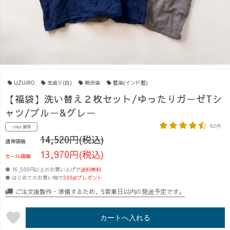
UZUiRO
生成り(白)
柿渋染
藍染(インド藍)
【福袋】洗い替え２枚セット/ゆったりガーゼTシ
ャツ/ブルー&グレー
62件
139pt 獲得
14,520円(税込)
通常価格
13,970円(税込)
セール価格
● 16,500円以上のお買い上げで
送料無料
● はじめてのお買い物で
200ptプレゼント
ご注文後製作・準備するため、5営業日以内の発送予定です。
favorite
カートへ入れる