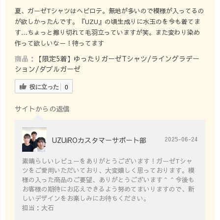
服好き #服好き
れると夏らしい
夏、ガーゼTシャツはヘビロテ。無地が多いので模様が入ってるの
な人と繋がりた
爽やかさも演出
が欲しかったんです。『UZU』の頃生成りに水玉のを今も着てま
い #サスティナ
してくれます！
す…ちょっと擦り切れて毛羽立っていますが笑。また変わり染め
ブル #サスティ
軽やかな素材の
作って欲しいなー！待ってます
ナブルな暮らし
ストールや、羽
商品：
【限定5着】ゆったりガーゼTシャツ/ライングラデー
#サスティナブル
織りは差し色で
ション/ダブルガーゼ
ファッション #
使いやすく、冷
サスティナブル
房対策やオフィ
役に立った
0
ライフ #uzuiro
ス内での調整も
しやすいのでオ
サイトからの返信
ススメです◎ オ
フィスでも快適
UZUiROカスタマーサポート部
に過ごせるよ
2025-06-24
う、肌触りのい
素晴らしいレビューをありがとうございます！ガーゼTシャ
いアイテムをピ
ツをご愛用いただいており、大変嬉しく思っております。模
ックアップした
様の入った商品のご要望、ありがとうございます＾＾今後も
のでぜひチェッ
お客様の期待にお応えできるよう努めてまいりますので、新
クしてみてくだ
しいデザインをお楽しみにお待ちください。
さい😊 #uzuiro
担当：大石
#uzuirocode