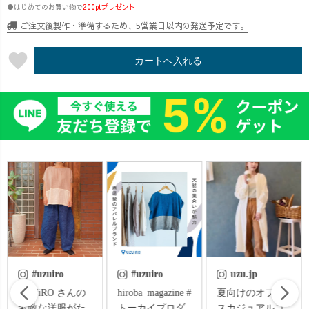
●はじめてのお買い物で
200ptプレゼント
ご注文後製作・準備するため、5営業日以内の発送予定です。
favorite
カートへ入れる
#uzuiro
uzu.jp
uzu.jp
hiroba_magazine #
夏向けのオフィ
新作の紹介です
トーカイプロダ
スカジュアルコ
✨ ライブの最中