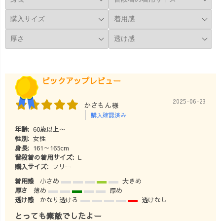
パレルブランド
レアスリーブガ
「UZUiRO（う
ーゼTシャツ/ブ
ずいろ）」：前
ラック ・一本刺
編」
し子サルエルパ
hiroba_magazine
ンツ/オレンジ 普
より記事にとべ
段のカジュアル
ます。
なアイテムに、
━━━━━━━
生地にツヤ感の
ピックアップレビュー
━━━━━━━
あるアイテム、
━━ #大人カジ
細身のパンツ、
2025-06-23
かさもん様
ュアル #大人女
パンプス、レザ
購入確認済み
子 #大人カジュ
ーのバッグなど
年齢:
60歳以上〜
アルコーデ #大
のスタイリッシ
性別:
女性
人カジュアルス
ュなアイテムを
身長:
161～165cm
タイル #ナチュ
加えるだけでき
普段着の着用サイズ:
L
ラルコーデ #春
ちんと感が出て
購入サイズ:
フリー
夏コーデ #着心
オフィス仕様に
着用感
小さめ
大きめ
地のよい暮らし
様変わりしちゃ
厚さ
薄め
厚め
の服 #草木染め #
います♫ 明るい
透け感
かなり透ける
透けなし
藍染め #リラッ
色や、柄物のア
とっても素敵でしたよー
クススタイル #
イテムを取り入