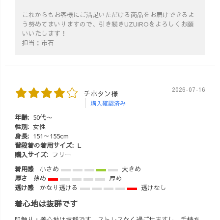
これからもお客様にご満足いただける商品をお届けできるよ
う努めてまいりますので、引き続きUZUiROをよろしくお願
いいたします！
担当：市石
2026-07-16
チホタン様
購入確認済み
年齢:
50代〜
性別:
女性
身長:
151～155cm
普段着の着用サイズ:
L
購入サイズ:
フリー
着用感
小さめ
大きめ
厚さ
薄め
厚め
透け感
かなり透ける
透けなし
着心地は抜群です
肌触り・着心地は抜群です。ストレスなく過ごせますし、手持ち