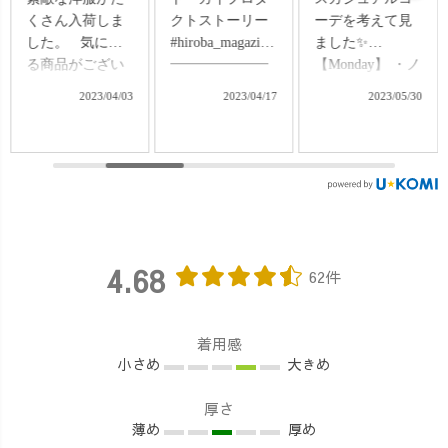
クトストーリー
ーデを考えて見
に本日限りご使
#hiroba_magazine
ました✨
用いただけるお
━━━━━━━
【Monday】 ・ノ
得なクーポンの
━━━━━━━
ーカラー ガーゼ
発表もしている
2023/04/17
2023/05/30
2023/05/16
━━
シャツワンピー
ので、ぜひチェ
「UZUiRO（う
ス/生成り ・ノー
ックしてみてく
ずいろ）」 📍愛
スリーブ/オート
ださい☺️ #uzuiro
知県西尾市 着心
ミール ・ゆった
#uzuirolive #バル
地がよくて ちょ
りテーパードパ
ーンスリーブ #t
っぴり個性的な
ンツ ハイウェス
シャツコーデ #
スタイリングが
ト /オレンジ
シースルーシャ
叶う 大人のカジ
【Tuesday】 ・バ
ツ #バルーンパ
4.68
62件
ュアルブランド
ルーンスリーブ
ンツ #楽ちんパ
#UZUiRO uzu.jp
切り替えTシャ
ンツ #まだら #ま
天然染料を使
ツ/カーキ ・さら
だら模様 #スプ
着用感
い、 サスティナ
軽ワイドパンツ/
リットシャツ #
小さめ
大きめ
ブルにも通じる
ブルー
スリット #コッ
ものづくりの現
【Wednesday】
トン #ガーゼ #知
厚さ
場に密着！ 📷❶
・ノーカラープ
多木綿 #綿100パ
薄め
厚め
天然染料のナチ
ルオーバーシャ
ーセント #藍染