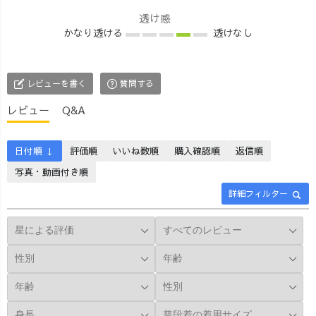
ュラルな風合い
ツ/生成り ・サマ
め #草木染め #柿
透け感
ながらも、どこ
ーマキシスカー
渋染め #30代コ
かなり透ける
透けなし
か個性を感じる
ト/グレー
ーデ #30代ファ
がアイテム 📷❷
【Thursday】 ・
ッション #40代
UZUiRO代表の
刺繍フリルスリ
コーデ #40代フ
レビューを書く
質問する
青木淳さん 📷❸
ーブTシャツ/オ
ァッション #大
春の新作、2way
レンジ ・サルエ
人可愛い #カジ
レビュー
Q&A
サロペット 📷❹
ルパンツ/生成り
ュアルコーデ #
ほかにもバリエ
【Friday】 ・リ
フェミニンコー
ーション豊富！
ネンタックシャ
デ #ナチュラル
日付順 ↓
評価順
いいね数順
購入確認順
返信順
📷❺ メインはオ
ツ/生成り ・バル
コーデ
写真・動画付き順
ンラインショッ
ーンパンツ/グレ
詳細フィルター
プですが西尾市
ー 【Saturday】
の店舗兼工房に
・ゆったりガー
も商品がずら
ゼTシャツ/ブル
り！ HIROBA!
ー ・ぽこぽこ羽
「三河の生地を
織りガウン/グレ
草木染めしてオ
ー ・サルエルパ
リジナルウェア
ンツ/生成り
に！西尾発のア
【Sunday】 ・フ