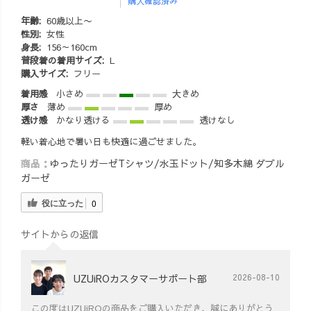
購入確認済み
ットン #リネン #
刺し子 #30代コ
年齢:
60歳以上〜
ーデ #30代ファ
性別:
女性
身長:
156～160cm
ッション #40代
普段着の着用サイズ:
L
コーデ #40代フ
購入サイズ:
フリー
ァッション #50
着用感
小さめ
大きめ
代ファッション
厚さ
薄め
厚め
#50代コーデ
透け感
かなり透ける
透けなし
軽い着心地で暑い日も快適に過ごせました。
商品：
ゆったりガーゼTシャツ/水玉ドット/知多木綿 ダブル
ガーゼ
役に立った
0
サイトからの返信
UZUiROカスタマーサポート部
2026-08-10
この度はUZUiROの商品をご購入いただき、誠にありがとう