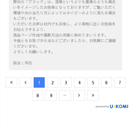
弊社の「ブラック」は、漆黒というよりも墨黒のような風合
いをイメージしたお色味となっておりますが、ご覧いただく
環境や光の当たり方によってはネイビーのように見える場合
もございます。
いただいたお声は社内でも共有し、より実物に近いお色味を
お伝えできるよう、
商品ページ作成や撮影方法の改善に努めてまいります。
今後ともお気づきの点などございましたら、お気軽にご連絡
くださいませ。
よろしくお願いします。
担当：市石
​1
​2
​3
​4
​5
​6
​7
​8
​9