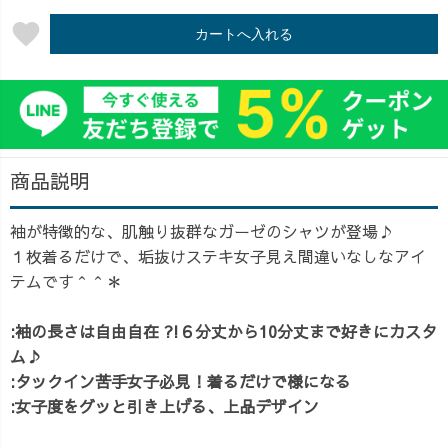
favorite
カートへ入れる
商品説明
袖が特徴的な、肌触り抜群なガーゼのシャツが登場♪
１枚着るだけで、垢抜けステキ女子見え間違いなしなアイ
テムです＾＾＊
:袖の長さは自由自在 ?!６分丈から10分丈まで好きにカスタ
ム♪
:タックイン苦手女子必見！着るだけで様になる
:女子度をグッと引き上げる、上品デザイン