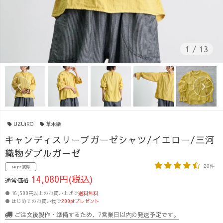
1
/
13
UZUiRO
草木染
キャンディスリーブガーゼシャツ/イエロー/三河
織物ダブルガーゼ
20件
140pt 獲得
14,080円(税込)
通常価格
● 16,500円以上のお買い上げで
送料無料
● はじめてのお買い物で
200ptプレゼント
ご注文後製作・準備するため、7営業日以内の発送予定です。