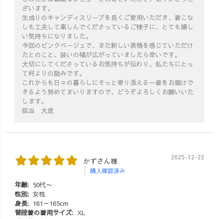
ざいます。
生成りのキャンディスリーブを長くご愛用いただき、着こな
しも工夫して楽しんでくださっているご様子に、とても嬉し
い気持ちになりました。
今回のピンクベージュで、また新しい表情を感じていただけ
たとのこと、装いの幅が広がっていましたら幸いです。
大切にしてくださっているお気持ちが伝わり、私たちにとっ
て何よりの励みです。
これからも日々の暮らしにそっと寄り添える一着をお届けで
きるよう努めてまいりますので、どうぞよろしくお願いいた
します。
担当 大底
2025-12-22
かずさん様
購入確認済み
年齢:
50代〜
性別:
女性
身長:
161～165cm
普段着の着用サイズ:
XL