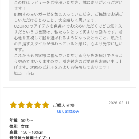
この度はレビューをご投稿いただき、誠にありがとうござい
マ #柿渋 #草木
ます！
染め
肌触りの良いガーゼを気に入っていただき、ご機嫌でお過ご
しいただけるとのこと、大変嬉しく思います。
UZUiROのアイテムを色違いでお求めいただくほどお気に入
りだというお言葉は、私たちにとって何よりの励みです。着
心地を重視して服を選ばれるようになったとのこと、私たち
の目指すスタイルが伝わっていると感じ、心より光栄に思い
ます。
これからもお客様に喜んでいただける商品をお届けできるよ
う努めてまいりますので、引き続きのご愛顧をお願い申し上
げます。次回のご利用を心よりお待ちしております！
担当 市石
2026-02-11
ご購入者様
購入確認済み
年齢:
50代〜
性別:
女性
身長:
156～160cm
普段着の着用サイズ:
L