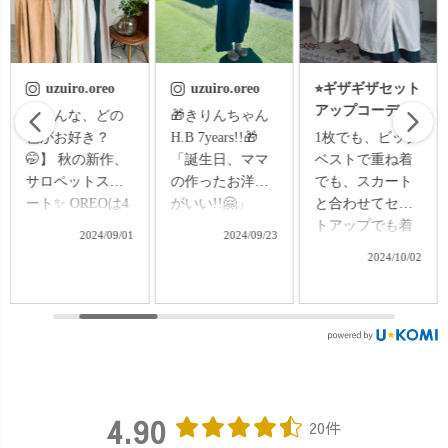
uzuiro.oreo
⭐︎ギザギザセット
uzuiro.oreo
アップコーデ⭐︎
🎁きりんちゃん
🌿産前1週間前シ
H.B 7years!!🎁
1枚でも、ビッグ
ョット📸💥🌿 最
「誕生日、ママ
ベストで重ね着
近じわじわ人気
の作ったお洋服
でも、スカート
上昇中の、ギザ
がいい!!🤗」
と合わせてセッ
ギザやまTとコク
「まじですか
トアップでも着
ーンスカート♪
2024/09/23
2024/10/06
😳」 ということ
られる、ギザギ
臨月の妊婦でラ
2024/10/02
で、パターン触
ザコーデ😆🔥よ
ストショットパ
るの苦手だけ
く見ると、大判
シャリでした🤗
ど、愛娘ちゃん
なヘリンボーン
✨ これからの
の為にキャンデ
柄のジャガード
時期なら、シャ
ィガーゼシャツ
生地が特徴♪トッ
ツやトップス、
とサロペットス
プスは前後どち
ワンピースの上
カートつくりま
らを前にしても
にの上にビッグ
4.90
したよ〜🤣🔥 出
着られるので、
ベストとして着
20件
産前の宿題がで
ラウンドネック
たり、スカート