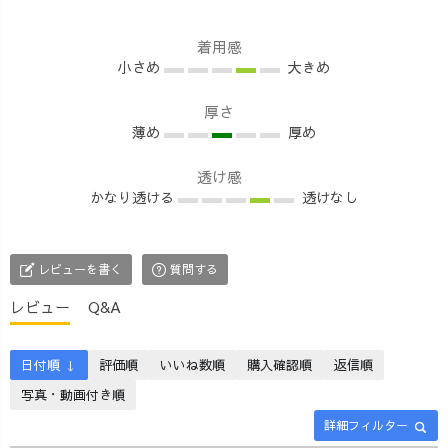
きて、一安心で
派、Vネック派
とセットアップ
した🥹✨ きり
どちらにもおす
でちょっとモダ
着用感
んちゃんは、
すめ🌿コクーン
ンレトロに着こ
小さめ
大きめ
120cmくらいな
スカートは、サ
なしていただけ
ので、採寸した
イドのポケット
るアイテムです
厚さ
ところ65%に縮
薄め
で布の向きを切
厚め
🤭🌿 トップス
小(グレーディン
り替えているの
は、Vネック・
グ)すればOKだ
で、コロンと丸
透け感
ラウンドネック
かなり透ける
透けなし
ということがわ
みのあるシルエ
どちらを前にし
かり、とっても
ットに🍁上下セ
ても着用いただ
勉強になりまし
ットアップで着
けるので、自分
た😆🌿 実
用すれば、ちょ
の似合うライン
レビューを書く
質問する
は、今年度あた
っぴり和なテイ
で着こなしてみ
レビュー
Q&A
りにCADと裁断
ストのコーデが
て♪ 個人的
機を導入予定!
完成🤗✨シャツ
に、キャスケッ
(お金は出ていく
やハイネック、
トにセットアッ
日付順 ↓
評価順
いいね数順
購入確認順
返信順
ばかりです😭💰
ワンピースなど
プで、金田一耕
写真・動画付き順
笑) 大人と同じパ
をINして、重ね
助味が出てる気
ターンを転用し
着を楽しんでみ
がするのは私だ
詳細フィルター
て、キッズ服の
てくださいね🤭
けですかね？🤤