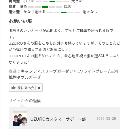
着用感
小さめ
大きめ
ペットスカート
どさ一気に吹き
厚さ
薄め
厚め
#サロペットコー
飛びました🤤❤️
透け感
かなり透ける
透けなし
デ #誕生日プレ
昨日は初
ゼント #たんぷ
心地いい服
instaliveのきゅう
れ #7歳女の子 #
りちゃん🥒 ライ
肌触りのいいガーゼが心地よく、ずっとご機嫌で居られる服で
お誕生日おめで
ブ5分前のうんぴ
す。
とう #シャツコ
💩と、30秒前ま
UZUiROさんの服をこちら以外にも持っていますが、そのほとんど
ーデ
で授乳、なかな
が色違いで購入するほどお気に入り。
かのバタバタ具
UZUiROさんの服を知ってから、着心地重視で服を選ぶようになり
合でしたが、そ
なりました^ ^
れも含めて楽し
商品：
キャンディスリーブガーゼシャツ/ライトグレー/三河
みました🤣❤️ ま
織物ダブルガーゼ
た、何かで登場
するかもなの
役に立った
0
で、今後もよろ
しくお願いしま
サイトからの返信
す♪ #UZUiRO
#ワーママの日常
#ワーママコーデ
UZUiROカスタマーサポート部
2026-05-26
#臨月妊婦 #妊婦
コーデ #産後マ