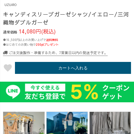
UZUiRO
キャンディスリーブガーゼシャツ/イエロー/三河
織物ダブルガーゼ
14,080円(税込)
通常価格
●16,500円以上のお買い上げで
送料無料
●はじめてのお買い物で
200ptプレゼント
ご注文後製作・準備するため、7営業日以内の発送予定です。
favorite
カートへ入れる