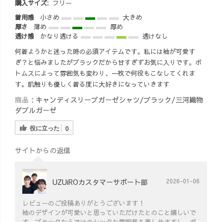
購入サイズ:
フリー
着用感
小さめ
大きめ
厚さ
薄め
厚め
透け感
かなり透ける
透けなし
何着ようかと迷った時の必須アイテムです。私には袖が可愛す
ぎ？と悩みましたがブラックだから甘すぎずお気に入りです。ボ
トムスによって雰囲気も変わり、一枚で何役もこなしてくれま
す。肌触りも優しく着る度に大好きになっていきます
商品：
キャンディスリーブガーゼシャツ/ブラック/三河織物
ダブルガーゼ
役に立った
0
サイトからの返信
UZUiROカスタマーサポート部
2026-01-06
レビューのご投稿ありがとうございます！
袖のデザインが可愛いと思っていただけたとのこと嬉しいで