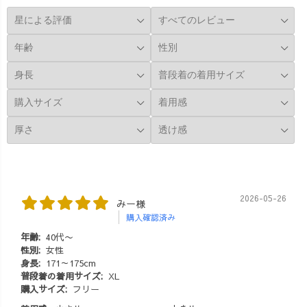
『ちびうず』が
🌿music BGMer
✨🔥 キャスケッ
また作れるんじ
トかぶるだけで
ゃないかと、ワ
も、シャーロッ
クワクです😆✨
トホームズ的な
そのほかに
ニュアンスが出
も、「大きめ作
て、ホームズめ
ってほしい」
ちゃめちゃ大フ
や、「小さめが
ァンなので、お
ほしい」などな
気に入りです🤤
ど、いろんな方
❤️ それにして
のサイズに対応
も、お腹周りは
できるんじゃな
95cmになってい
いかな？と妄想
ましたが、案外
2026-05-26
みー様
中🤔🌿 お客様か
写真だとわから
購入確認済み
らの「こんなの
ない🤔笑 お腹大
がほしい」に1つ
きくてしんどか
年齢:
40代〜
1つお答えできる
性別:
女性
ったけれど、か
身長:
171～175cm
ように、がんば
わいこちゃんが
普段着の着用サイズ:
XL
ります👍🔥
でてきてくれ
購入サイズ:
フリー
#UZUiRO #サロ
て、妊婦のしん