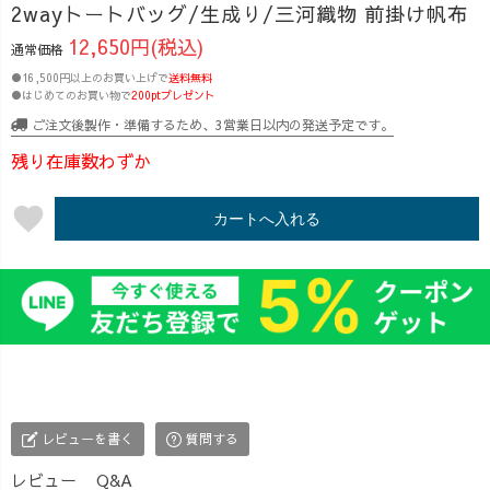
2wayトートバッグ/生成り/三河織物 前掛け帆布
12,650円(税込)
通常価格
●16,500円以上のお買い上げで
送料無料
●はじめてのお買い物で
200ptプレゼント
ご注文後製作・準備するため、3営業日以内の発送予定です。
残り在庫数わずか
favorite
カートへ入れる
レビューを書く
質問する
レビュー
Q&A