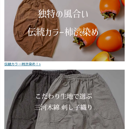
伝統カラー柿渋染め！>