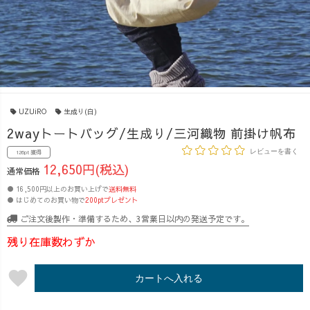
UZUiRO
生成り(白)
2wayトートバッグ/生成り/三河織物 前掛け帆布
レビューを書く
126pt 獲得
12,650円(税込)
通常価格
● 16,500円以上のお買い上げで
送料無料
● はじめてのお買い物で
200ptプレゼント
ご注文後製作・準備するため、3営業日以内の発送予定です。
残り在庫数わずか
favorite
カートへ入れる