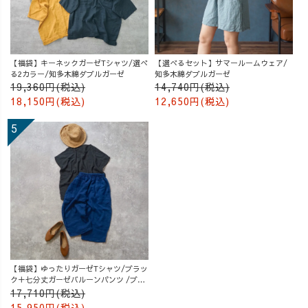
【福袋】キーネックガーゼTシャツ/選べ
【選べるセット】サマールームウェア/
る2カラー/知多木綿ダブルガーゼ
知多木綿ダブルガーゼ
19,360円(税込)
14,740円(税込)
18,150円(税込)
12,650円(税込)
【福袋】ゆったりガーゼTシャツ/ブラッ
ク＋七分丈ガーゼバルーンパンツ /ブル
ー
17,710円(税込)
15,950円(税込)