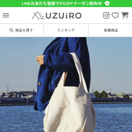
menu
0
0
search
商品を探す
ランキング
新着商品