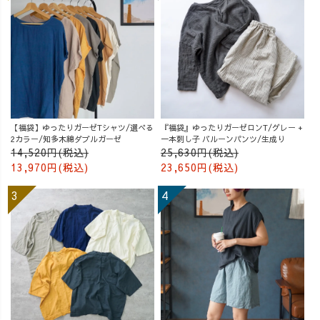
【福袋】ゆったりガーゼTシャツ/選べる
『福袋』ゆったりガーゼロンT/グレー +
2カラー/知多木綿ダブルガーゼ
一本刺し子 バルーンパンツ/生成り
14,520円(税込)
25,630円(税込)
13,970円(税込)
23,650円(税込)