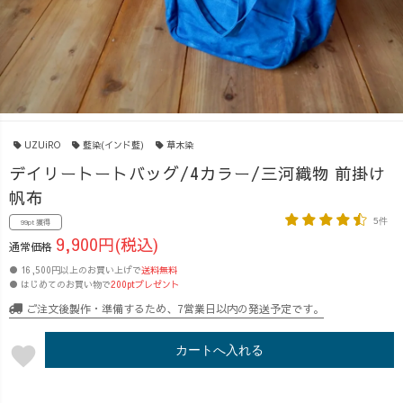
UZUiRO
藍染(インド藍)
草木染
デイリートートバッグ/4カラー/三河織物 前掛け
帆布
5件
99pt 獲得
9,900円(税込)
通常価格
● 16,500円以上のお買い上げで
送料無料
● はじめてのお買い物で
200ptプレゼント
ご注文後製作・準備するため、7営業日以内の発送予定です。
favorite
カートへ入れる