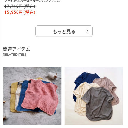
ク＋七分丈ガーゼバルーンパンツ /ブル
ー
17,710円(税込)
15,950円(税込)
もっと見る
関連アイテム
RELATED ITEM