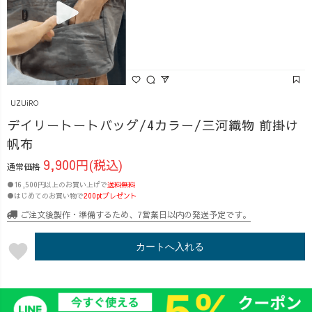
UZUiRO
デイリートートバッグ/4カラー/三河織物 前掛け
帆布
9,900円(税込)
通常価格
●16,500円以上のお買い上げで
送料無料
●はじめてのお買い物で
200ptプレゼント
ご注文後製作・準備するため、7営業日以内の発送予定です。
favorite
カートへ入れる