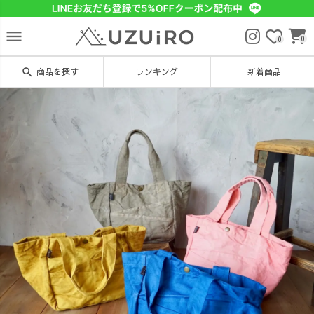
menu
0
0
search
商品を探す
ランキング
新着商品