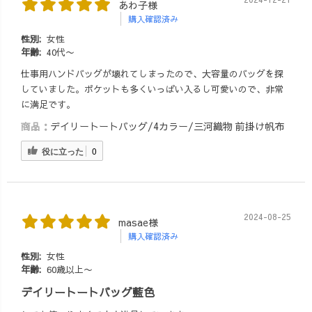
あわ子様
購入確認済み
性別:
女性
年齢:
40代〜
仕事用ハンドバッグが壊れてしまったので、大容量のバッグを探
していました。ポケットも多くいっぱい入るし可愛いので、非常
に満足です。
商品：
デイリートートバッグ/4カラー/三河織物 前掛け帆布
役に立った
0
2024-08-25
masae様
購入確認済み
性別:
女性
年齢:
60歳以上〜
デイリートートバッグ藍色