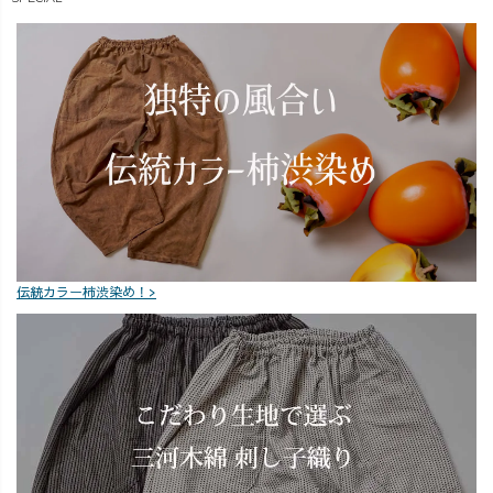
伝統カラー柿渋染め！>