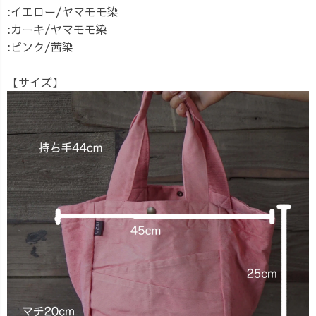
:イエロー/ヤマモモ染
:カーキ/ヤマモモ染
:ピンク/茜染
【サイズ】