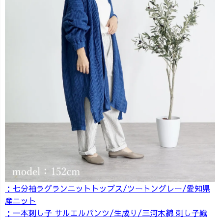
：七分袖ラグランニットトップス/ツートングレー/愛知県
産ニット
：一本刺し子 サルエルパンツ/生成り/三河木綿 刺し子織