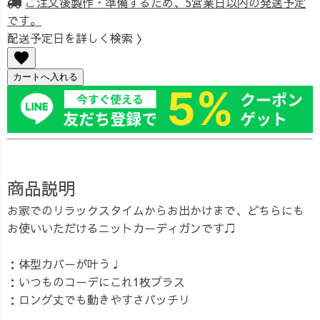
ご注文後製作・準備するため、5営業日以内の発送予定
です。
配送予定日を詳しく検索 〉
favorite
カートへ入れる
商品説明
お家でのリラックスタイムからお出かけまで、どちらにも
お使いいただけるニットカーディガンです♫
：体型カバーが叶う♩
：いつものコーデにこれ1枚プラス
：ロング丈でも動きやすさバッチリ