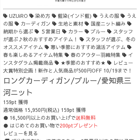
UZUiRO
染め方
藍染(インド藍)
うえの服
うえ
の服
カーディガン
生地と素材
国産ニット編み
納期から選ぶ
５営業日
カラー
ブルー
スタッフ
が選ぶ♪秋のおすすめアイテム！
スタッフが選ぶ、冬の
オススメアイテム
寒い季節におすすめ温活アイテム
春も楽しめるアイテム特集
春のアウター羽織特集
イ
ンスタグラム掲載商品
★季節のおすすめ★
レビュー
大賞特別企画！新作と人気商品が500円OFF 10/19まで！
ロングカーディガン/ブルー/愛知県三
河ニット
159pt 獲得
通常価格
15,950円(税込)
159pt 獲得
● 16,500円以上のお買い上げで
送料無料
● はじめてのお買い物で
200ptプレゼント
レビューを見る