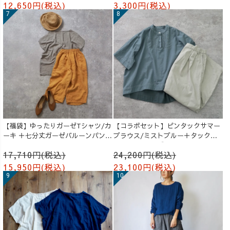
12,650円(税込)
3,300円(税込)
【福袋】ゆったりガーゼTシャツ/カ
【コラボセット】ピンタックサマー
ーキ ＋七分丈ガーゼバルーンパンツ
ブラウス/ミストブルー＋タックバ
/オレンジ
ルーンパンツ/グレージュ
17,710円(税込)
24,200円(税込)
15,950円(税込)
23,100円(税込)