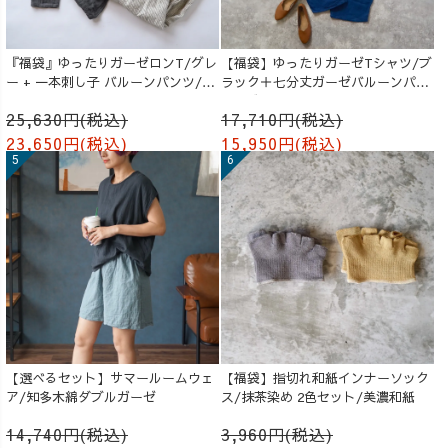
『福袋』ゆったりガーゼロンT/グレ
【福袋】ゆったりガーゼTシャツ/ブ
ー + 一本刺し子 バルーンパンツ/生
ラック＋七分丈ガーゼバルーンパン
成り
ツ /ブルー
25,630円(税込)
17,710円(税込)
23,650円(税込)
15,950円(税込)
【選べるセット】サマールームウェ
【福袋】指切れ和紙インナーソック
ア/知多木綿ダブルガーゼ
ス/抹茶染め 2色セット/美濃和紙
14,740円(税込)
3,960円(税込)