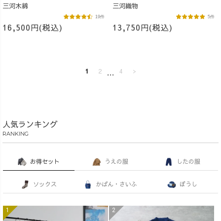
三河木綿
三河織物
19件
5件
16,500円(税込)
13,750円(税込)
1
2
…
4
>
人気ランキング
RANKING
お得セット
うえの服
したの服
ソックス
かばん・さいふ
ぼうし