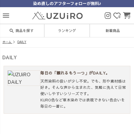
menu
0
0
search
商品を探す
ランキング
新着商品
ホーム
DAILY
DAILY
毎日の「頼れるもう一つ」がDAILY。
天然染料の扱いが少し不安。でも、形や素材感は
好き。そんな声から生まれた、気軽に洗えて日常
使いしやすいシリーズです。
KURO色など草木染めでは表現できない色合いを
毎日の一着に。