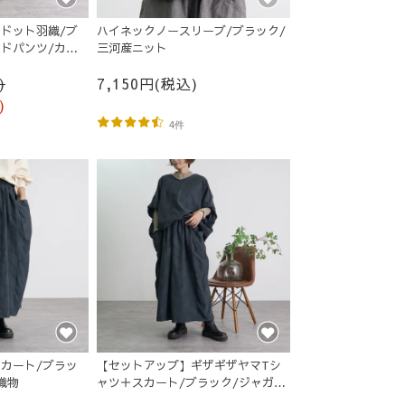
ドット羽織/ブ
ハイネックノースリーブ/ブラック/
ドパンツ/カー
三河産ニット
)
7,150円(税込)
)
4件
カート/ブラッ
【セットアップ】ギザギザヤマTシ
織物
ャツ＋スカート/ブラック/ジャガー
ド三河織物