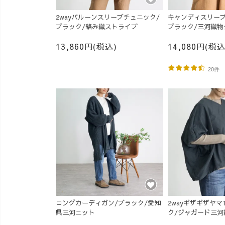
2wayバルーンスリーブチュニック/
キャンディスリーブ
ブラック/絡み織ストライプ
ブラック/三河織物
13,860円(税込)
14,080円(税込
20件
ロングカーディガン/ブラック/愛知
2wayギザギザヤマ
県三河ニット
ク/ジャガード三河