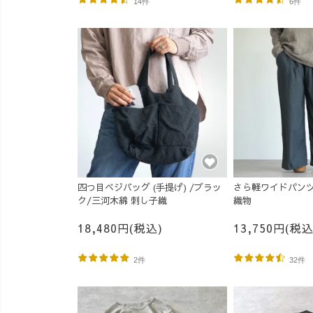
14件
6件
四つ目ベジバッグ (手提げ) /ブラッ
さら軽ワイドパンツ
ク/三河木綿 刺し子織
織物
18,480円(税込)
13,750円(税込
2件
32件