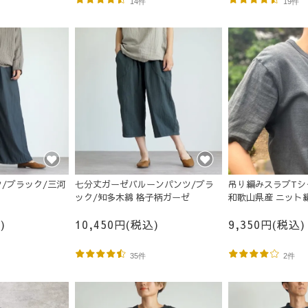
14件
19件
/ブラック/三河
七分丈ガーゼバルーンパンツ/ブラ
吊り編みスラブTシ
ック/知多木綿 格子柄ガーゼ
和歌山県産 ニット
)
10,450円(税込)
9,350円(税込)
35件
2件