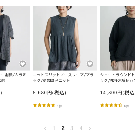
ー羽織/カラミ
ニットスリットノースリーブ/ブラ
ショートラウンドト
木綿
ック/愛知県産ニット
ック/知多木綿柄ハ
)
9,680円(税込)
14,300円(税込
1件
6件
<
1
2
3
4
>