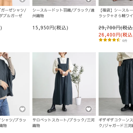
ガーゼシャツ/
シースルードット羽織/ブラック/遠
【福袋】シースルー
ダブルガーゼ
州織物
ラック＋さら軽ワイ
キ
)
15,950円(税込)
29,700円(税込
26,400円(税込
6件
Tシャツ/ブラッ
サロペットスカート/ブラック/三河
ギザギザコクーンス
織物
織物
ク/ジャガード三河