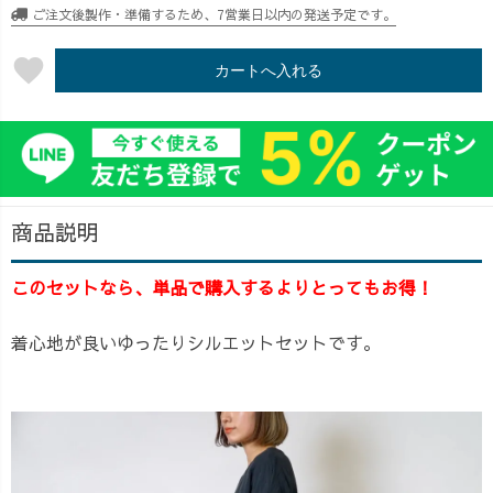
ご注文後製作・準備するため、7営業日以内の発送予定です。
favorite
カートへ入れる
商品説明
このセットなら、単品で購入するよりとってもお得！
着心地が良いゆったりシルエットセットです。