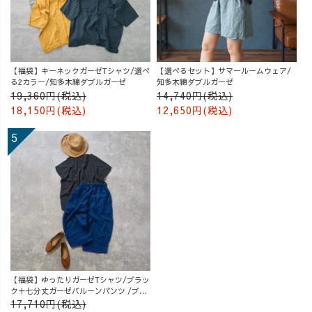
【福袋】キーネックガーゼTシャツ/選べ
【選べるセット】サマールームウェア/
る2カラー/知多木綿ダブルガーゼ
知多木綿ダブルガーゼ
19,360円(税込)
14,740円(税込)
18,150円(税込)
12,650円(税込)
【福袋】ゆったりガーゼTシャツ/ブラッ
ク＋七分丈ガーゼバルーンパンツ /ブル
ー
17,710円(税込)