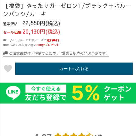
【福袋】ゆったりガーゼロンT/ブラック＋バルー
ンパンツ/カーキ
22,550円(税込)
通常価格
20,130円(税込)
セール価格
●16,500円以上のお買い上げで
送料無料
●はじめてのお買い物で
200ptプレゼント
ご注文後製作・準備するため、7営業日以内の発送予定です。
favorite
カートへ入れる