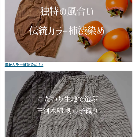
伝統カラー柿渋染め！>