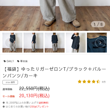
1
/
8
DAILY
草木染
【福袋】ゆったりガーゼロンT/ブラック＋バルー
ンパンツ/カーキ
6件
201pt 獲得
22,550円(税込)
通常価格
20,130円(税込)
セール価格
● 16,500円以上のお買い上げで
送料無料
● はじめてのお買い物で
200ptプレゼント