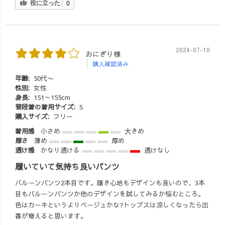
役に立った
0
2024-07-10
おにぎり様
購入確認済み
年齢:
50代〜
性別:
女性
身長:
151～155cm
普段着の着用サイズ:
S
購入サイズ:
フリー
着用感
小さめ
大きめ
厚さ
薄め
厚め
透け感
かなり透ける
透けなし
履いていて気持ち良いパンツ
バルーンパンツ2本目です。履き心地もデザインも良いので、3本
目もバルーンパンツか他のデザインを試してみるか悩むところ。
色はカーキというよりベージュかな?トップスは涼しくなったら出
番が増えると思います。