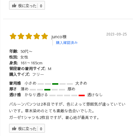
役に立った
0
2023-09-25
junco様
購入確認済み
年齢:
50代〜
性別:
女性
身長:
161～165cm
普段着の着用サイズ:
M
購入サイズ:
フリー
着用感
小さめ
大きめ
厚さ
薄め
厚め
透け感
かなり透ける
透けなし
バルーンパンツは2本目ですが、色によって雰囲気が違っていてい
いです。草木染めのとても素敵な色合いでした。
ガーゼTシャツも2枚目ですが、着心地が最高です。
役に立った
0