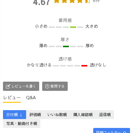
4.67
6件
着用感
小さめ
大きめ
厚さ
薄め
厚め
透け感
かなり透ける
透けなし
レビューを書く
質問する
レビュー
Q&A
日付順 ↓
評価順
いいね数順
購入確認順
返信順
写真・動画付き順
詳細フィルター