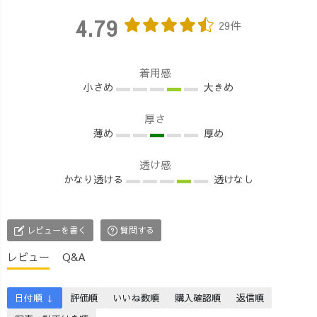
4.79
29件
着用感
小さめ
大きめ
厚さ
薄め
厚め
透け感
かなり透ける
透けなし
レビューを書く
質問する
レビュー
Q&A
日付順 ↓
評価順
いいね数順
購入確認順
返信順