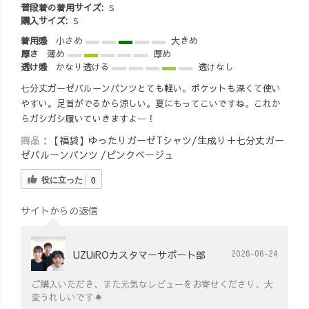
普段着の着用サイズ:
S
購入サイズ:
S
着用感
小さめ
大きめ
厚さ
薄め
厚め
透け感
かなり透ける
透けなし
七分丈ガーゼバルーンパンツとても軽い。ポケットも深くて使い
やすい。足首がでるから涼しい。夏にもってこいですね。これか
らガシガシ履いていきますよー！
商品：
【福袋】ゆったりガーゼTシャツ/生成り＋七分丈ガー
ゼバルーンパンツ /ピンクベージュ
役に立った
0
サイトからの返信
UZUiROカスタマーサポート部
2026-06-24
ご購入いただき、また元気なレビューをお寄せくださり、大
変うれしいです☀️