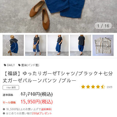
1
/
16
DAILY
藍染(インド藍)
【福袋】ゆったりガーゼTシャツ/ブラック＋七分
丈ガーゼバルーンパンツ /ブルー
29件
159pt 獲得
17,710円(税込)
通常価格
15,950円(税込)
セール価格
● 16,500円以上のお買い上げで
送料無料
● はじめてのお買い物で
200ptプレゼント