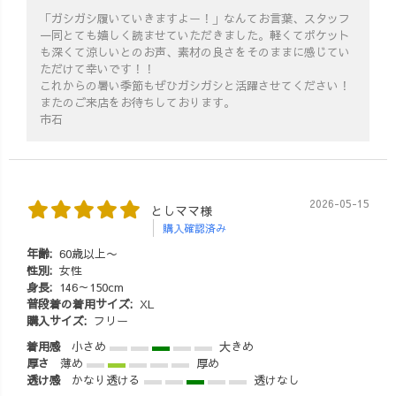
「ガシガシ履いていきますよー！」なんてお言葉、スタッフ
一同とても嬉しく読ませていただきました。軽くてポケット
も深くて涼しいとのお声、素材の良さをそのままに感じてい
ただけて幸いです！！
これからの暑い季節もぜひガシガシと活躍させてください！
またのご来店をお待ちしております。
市石
2026-05-15
としママ様
購入確認済み
年齢:
60歳以上〜
性別:
女性
身長:
146～150cm
普段着の着用サイズ:
XL
購入サイズ:
フリー
着用感
小さめ
大きめ
厚さ
薄め
厚め
透け感
かなり透ける
透けなし