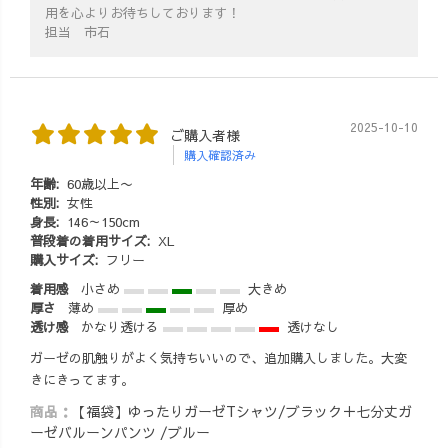
用を心よりお待ちしております！
担当 市石
2025-10-10
ご購入者様
購入確認済み
年齢:
60歳以上〜
性別:
女性
身長:
146～150cm
普段着の着用サイズ:
XL
購入サイズ:
フリー
着用感
小さめ
大きめ
厚さ
薄め
厚め
透け感
かなり透ける
透けなし
ガーゼの肌触りがよく気持ちいいので、追加購入しました。大変
きにきってます。
商品：
【福袋】ゆったりガーゼTシャツ/ブラック＋七分丈ガ
ーゼバルーンパンツ /ブルー