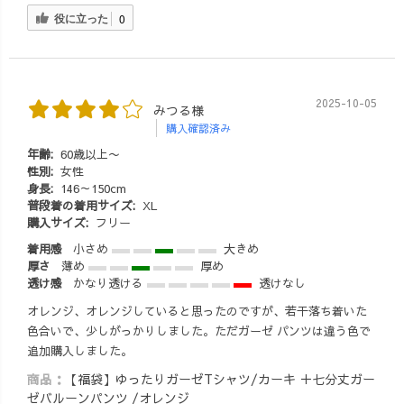
役に立った
0
2025-10-05
みつる様
購入確認済み
年齢:
60歳以上〜
性別:
女性
身長:
146～150cm
普段着の着用サイズ:
XL
購入サイズ:
フリー
着用感
小さめ
大きめ
厚さ
薄め
厚め
透け感
かなり透ける
透けなし
オレンジ、オレンジしていると思ったのですが、若干落ち着いた
色合いで、少しがっかりしました。ただガーゼ パンツは違う色で
追加購入しました。
商品：
【福袋】ゆったりガーゼTシャツ/カーキ ＋七分丈ガー
ゼバルーンパンツ /オレンジ