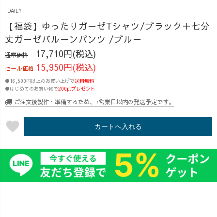
DAILY
【福袋】ゆったりガーゼTシャツ/ブラック＋七分
丈ガーゼバルーンパンツ /ブルー
17,710円(税込)
通常価格
15,950円(税込)
セール価格
●16,500円以上のお買い上げで
送料無料
●はじめてのお買い物で
200ptプレゼント
ご注文後製作・準備するため、7営業日以内の発送予定です。
favorite
カートへ入れる