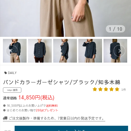
1
/
10
DAILY
バンドカラーガーゼシャツ/ブラック/知多木綿
1件
148pt 獲得
14,850円(税込)
通常価格
● 16,500円以上のお買い上げで
送料無料
● はじめてのお買い物で
200ptプレゼント
ご注文後製作・準備するため、7営業日以内の発送予定です。