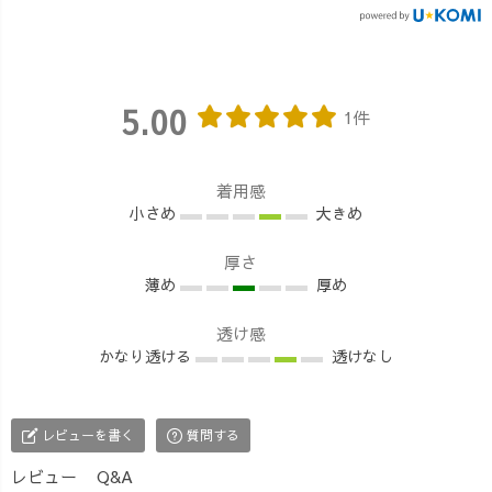
質で日に日に小
えたい時にオス
とカジュアルな
麦色にトーンが
スメです◎①カ
雰囲気なシャツ
ダウンしていく
シュクール風そ
も、大人な印象
ので、UVケア必
のまま着るとカ
に✨ウエスト位
5.00
1件
須！😭 今年
ジュアルな雰囲
置も高く見える
の春夏は、今日
気なシャツも、
のでスタイルア
ご紹介したふわ
大人な印象に✨
ップ効果も狙え
着用感
ふわコットンス
ウエスト位置も
ます😊 ②たすき
小さめ
大きめ
トール必需品で
高く見えるので
掛け シンプルな
お出かけのカバ
スタイルアップ
コーディネート
厚さ
ンに忍ばせよう
効果も狙えます
の時など物足り
薄め
厚め
と思います🤭✨
😊②たすき掛け
ない時にオスス
【ご紹介アイ
シンプルなコー
メ！コーディネ
透け感
テム】 ①ふわふ
ディネートの時
ートのアクセン
かなり透ける
透けなし
わコットンスト
など物足りない
トになってくれ
ール/まだら5カ
時にオススメ！
ます💕 ③ビスチ
ラー ②ノースリ
コーディネート
ェ風 ひと味違う
ーブリニューア
のアクセントに
アレンジをした
レビューを書く
質問する
ル再販開始 ③ノ
なってくれます
い方にオススメ
レビュー
Q&A
ースリーブのお
💕③ビスチェ風
💫こなれ感たっ