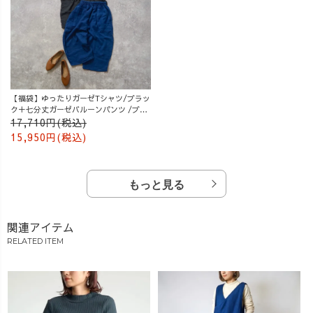
【福袋】ゆったりガーゼTシャツ/ブラッ
ク＋七分丈ガーゼバルーンパンツ /ブル
ー
17,710円(税込)
15,950円(税込)
もっと見る
関連アイテム
RELATED ITEM