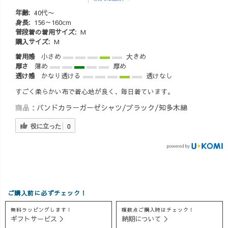
#lookbook #ルッ
年齢:
40代〜
クブック #簡単
身長:
156～160cm
アレンジ #こな
普段着の着用サイズ:
M
れ感 #コットン #
購入サイズ:
M
シャツコーデ #
着用感
小さめ
大きめ
ママコーデ #マ
厚さ
薄め
厚め
マファッション
透け感
かなり透ける
透けなし
#30代コーデ #30
すごく柔らかい布で着心地が良く、毎日着ています。
代ファッション
#40代コーデ #40
商品：
バンドカラーガーゼシャツ/ブラック/知多木綿
代ファッション
役に立った
#アレンジ動画 #
0
綿シャツ #知多
木綿 #着痩せコ
ーデ #大人カジ
ュアル #大人可
愛い #ナチュラ
ルコーデ
ご購入前に必ずチェック！
無料ラッピングします！
複数点ご購入時はチェック！
ギフトサービス ＞
納期について ＞