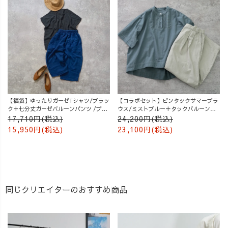
【福袋】ゆったりガーゼTシャツ/ブラッ
【コラボセット】ピンタックサマーブラ
ク＋七分丈ガーゼバルーンパンツ /ブル
ウス/ミストブルー＋タックバルーンパ
ー
ンツ/グレージュ
17,710円(税込)
24,200円(税込)
15,950円(税込)
23,100円(税込)
同じクリエイターのおすすめ商品