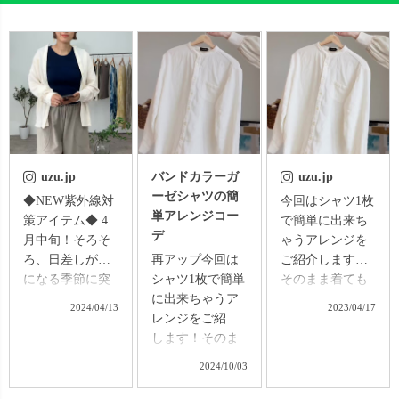
uzu.jp
バンドカラーガ
uzu.jp
ーゼシャツの簡
◆NEW紫外線対
今回はシャツ1枚
単アレンジコー
策アイテム◆ 4
で簡単に出来ち
デ
月中旬！そろそ
ゃうアレンジを
ろ、日差しが気
再アップ今回は
ご紹介します！
になる季節に突
シャツ1枚で簡単
そのまま着ても
入🫣💦 春夏の
に出来ちゃうア
もちろん可愛い
2024/04/13
2023/04/17
UVカットは、女
レンジをご紹介
ですが、雰囲気
性のマストです
します！そのま
を変えたい時に
よね💦 OREO
ま着てももちろ
オススメです◎
2024/10/03
は、とんでもな
ん可愛いです
①カシュクール
く焼けやすい体
が、雰囲気を変
風 そのまま着る