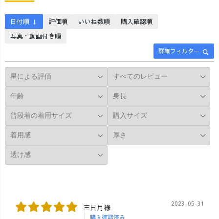
得な洗い替えセ
ひと味違うアレ
ぷりなレイヤー
ット 春真っ盛
ンジをしたい方
ドで周りと差が
日付順 ↓
評価順
いいね数順
購入確認順
り！寒暖差が大
にオススメ💫こ
つきます！ シャ
写真・動画付き順
きくなっている
なれ感たっぷり
ツアレンジはジ
ので、みなさん
なレイヤードで
ャストサイズの
詳細フィルター
体調崩さないよ
周りと差がつき
物より少しゆっ
うに気をつけて
ます！;ぜひチャ
たりめのもの
くださいね〜😣
レンジしてみて
が、扱いやすく
💦 #uzuirocode
ください♪music
オススメです🫶
#草木染め #藍染
Udio
🏻ぜひチャレン
#uvケア #紫外線
ジしてみてくだ
対策 #ストール
さい♪ #uzuiro
コーデ #大人シ
#uzuirocode #シ
ンプルコーデ #
ャツアレンジ #
西三河 #nishio
シャツ #howto #
今日のコーデ #
春コーデ #howto
動画 #アレンジ #
着回しコーデ #
2023-05-31
三日月様
着回しアイテム
購入確認済み