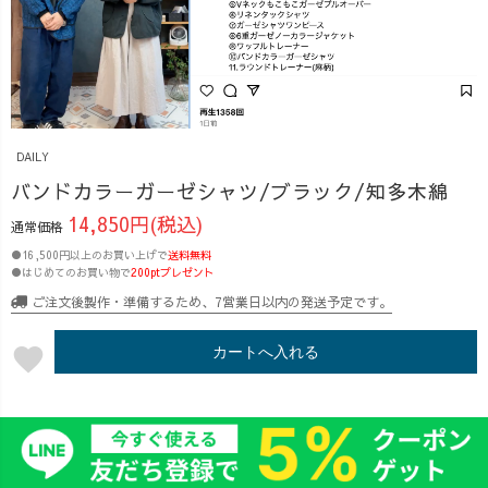
DAILY
バンドカラーガーゼシャツ/ブラック/知多木綿
14,850円(税込)
通常価格
●16,500円以上のお買い上げで
送料無料
●はじめてのお買い物で
200ptプレゼント
ご注文後製作・準備するため、7営業日以内の発送予定です。
favorite
カートへ入れる