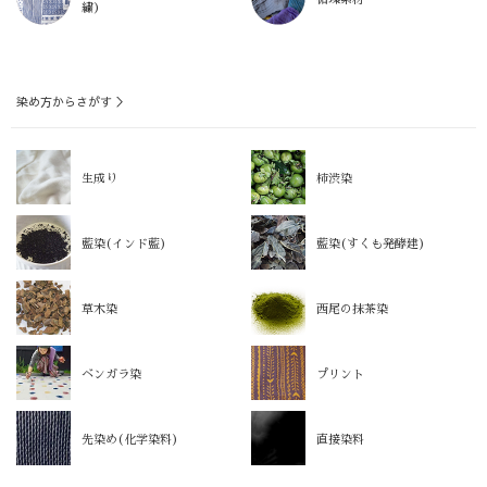
繍）
染め方からさがす ＞
生成り
柿渋染
藍染(インド藍)
藍染(すくも発酵建)
草木染
西尾の抹茶染
ベンガラ染
プリント
先染め(化学染料)
直接染料