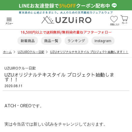
草木染めと心地よさをまとう。大人のための天然素材カジュアルウェア
menu
カート
メニュー
お気に入り
16,500円以上で送料無料/無料染め重ねアフターフォロー
新着商品
商品一覧
ランキング
Instagram
ホーム
UZUiROクルー日記
UZUオリジナルテキスタイル プロジェクト始動します！！
UZUiROクルー日記
UZUオリジナルテキスタイル プロジェクト始動しま
す！！
2020.08.11
ATCH・OREO
です。
実は今当店では新しい試みをチャレンジしております。