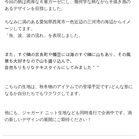
今回の柄は肉厚な６重ガーゼにし、幾何学な柄ながら手描き感の
あるデザインを目指しました。
ちなみに渦のある愛知県西尾市一色近辺の三河湾の海辺からイメ
ージしてます。
「魚、波、波の流れ」を表現しました。
また、すぐ隣の吉良町や幡豆には海のすぐ隣に山もあり、その風
景も大好きなので山も盛り込んで、
自然もりもりなテキスタイルにしてみました＾＾
こちらの生地は、秋冬物のアイテムでの登場予定です♪
どんな形に
なるか自分たちでもワクワクしてます。
他にも、ジャガード ニット生地なども同時進行で企画中です。
渦
の新しいデザインの展開にご期待ください！