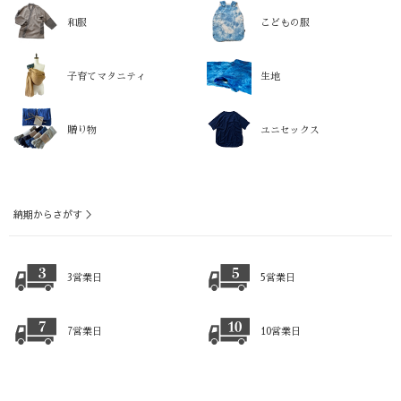
和服
こどもの服
子育てマタニティ
生地
贈り物
ユニセックス
納期からさがす ＞
3営業日
5営業日
7営業日
10営業日