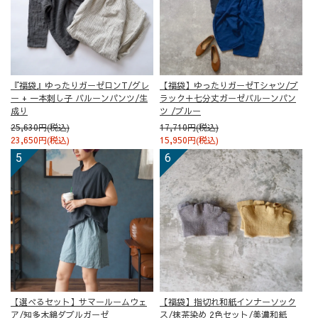
『福袋』ゆったりガーゼロンT/グレ
【福袋】ゆったりガーゼTシャツ/ブ
ー + 一本刺し子 バルーンパンツ/生
ラック＋七分丈ガーゼバルーンパン
成り
ツ /ブルー
25,630円(税込)
17,710円(税込)
23,650円(税込)
15,950円(税込)
【選べるセット】サマールームウェ
【福袋】指切れ和紙インナーソック
ア/知多木綿ダブルガーゼ
ス/抹茶染め 2色セット/美濃和紙