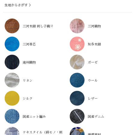
生地からさがす ＞
三河木綿 刺し子織り
三河織物
三河帯芯
知多木綿
遠州織物
ガーゼ
リネン
ウール
シルク
レザー
国産ニット編み
国産デニム
テキスタイル（柄モノ・刺
循環素材