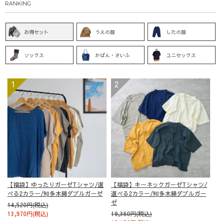
RANKING
お得セット
うえの服
したの服
ソックス
かばん・さいふ
ユニセックス
【福袋】ゆったりガーゼTシャツ/選
【福袋】キーネックガーゼTシャツ/
べる2カラー/知多木綿ダブルガーゼ
選べる2カラー/知多木綿ダブルガー
ゼ
14,520円(税込)
13,970円(税込)
19,360円(税込)