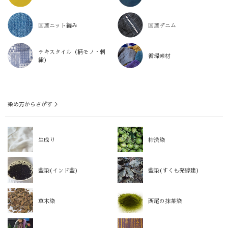
国産ニット編み
国産デニム
テキスタイル（柄モノ・刺
循環素材
繍）
染め方からさがす ＞
生成り
柿渋染
藍染(インド藍)
藍染(すくも発酵建)
草木染
西尾の抹茶染