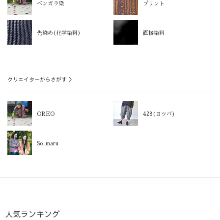
ベンガラ染
プリント
先染め(化学染料)
直接染料
クリエイターからさがす ＞
OREO
428(ヨツバ)
So_maru
人気ランキング