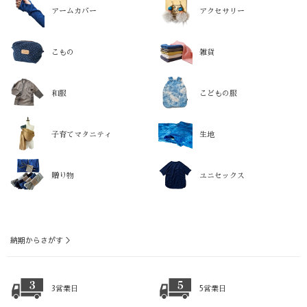
アームカバー
アクセサリー
こもの
雑貨
和服
こどもの服
子育てマタニティ
生地
贈り物
ユニセックス
納期からさがす ＞
3営業日
5営業日