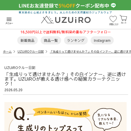
草木染めと心地よさをまとう。大人のための天然素材カジュアルウェア
menu
カート
メニュー
お気に入り
16,500円以上で送料無料/無料染め重ねアフターフォロー
新着商品
商品一覧
ランキング
Instagram
ホーム
UZUiROクルー日記
「生成りって透けませんか？」その白インナー、逆に透けます
UZUiROクルー日記
「生成りって透けませんか？」その白インナー、逆に透け
ます。UZUiROが教える透け感への秘策カラーテクニッ
ク！
2026.05.20