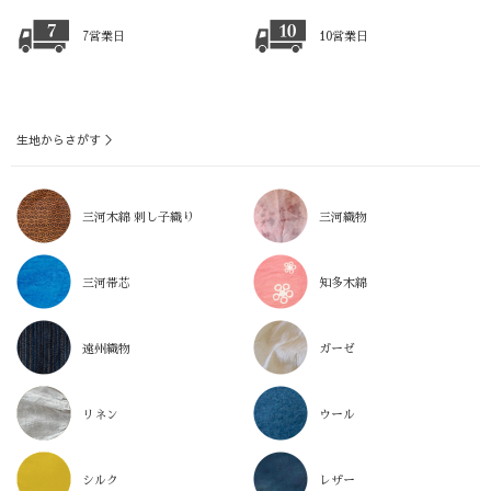
7営業日
10営業日
生地からさがす ＞
三河木綿 刺し子織り
三河織物
三河帯芯
知多木綿
遠州織物
ガーゼ
リネン
ウール
シルク
レザー