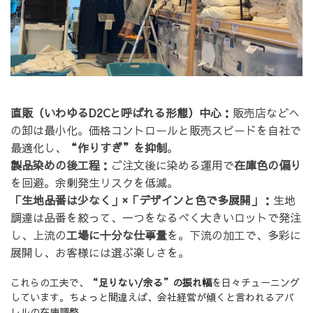
直販（いわゆるD2Cと呼ばれる形態）中心：
販売店などへ
の卸は最小化。価格コントロールと販売スピードを自社で
最適化し、
“作りすぎ”を抑制
。
製品染めの後工程：
ご注文後に染める運用で
在庫色の偏り
を回避。余剰発生リスクを低減。
「生地品番は少なく」×「デザインと色で多展開」：
生地
調達は品番を絞って、一つをなるべく大きいロットで発注
し、上流の
工場に十分な仕事量
を。下流の加工で、多彩に
展開し、お客様には選ぶ楽しさを。
これらの工夫で、
“足りない/余る”の振れ幅
を日々チューニング
しています。ちょっと間違えば、会社経営が傾くと言われるアパ
レルの在庫調整。