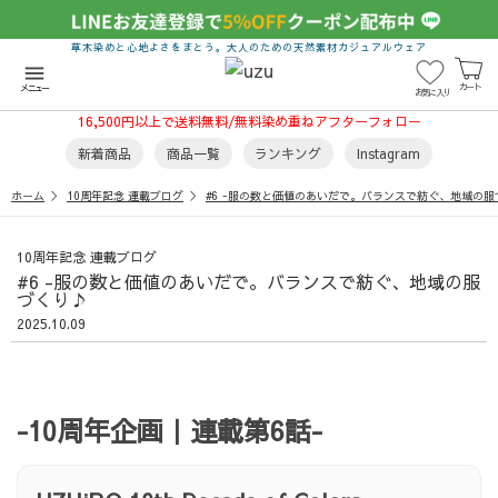
草木染めと心地よさをまとう。大人のための天然素材カジュアルウェア
menu
カート
メニュー
お気に入り
16,500円以上で送料無料/無料染め重ねアフターフォロー
新着商品
商品一覧
ランキング
Instagram
ホーム
10周年記念 連載ブログ
#6 -服の数と価値のあいだで。バランスで紡ぐ、地域の服
10周年記念 連載ブログ
#6 -服の数と価値のあいだで。バランスで紡ぐ、地域の服
づくり♪
2025.10.09
-10周年企画｜連載第6話-