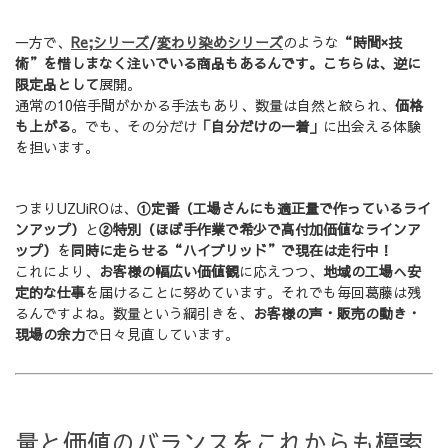
一方で、
Re;シリーズ
/
変わり染めシリーズ
のような
“時間×技
術”を惜しまなく注いでいる商品もあるんです。こちらは、逆に
限定品として
展開。
通常の10倍手間がかかる手法もあり、数量は自然と絞られ、
価格
も上がる
。でも、その分だけ
「自分だけの一着」
に出会える体験
を担います。
つまりUZUiROは、
①定番（工場さんにも適正量で作っているライ
ンアップ）
と
②特別（ほぼ手作業で希少で高付加価値なラインア
ップ）
を
同時に走らせる“ハイブリッド”で現在は走行中！
これにより、
お客様の幅広い価値観
に応えつつ、
地域の工場へ安
定的な仕事
を届けることに努めています。それでも毎回葛藤は残
るんですよね。数量という綱引きを、
お客様の声・販売の動き・
現場の余力
で日々見直しています。
量と価値のバランスをこれからも模索