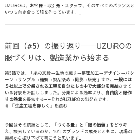
UZUiROは、お客様・取引先・スタッフ、そのすべてのバランスと
いつも向き合って服を作っています。」
前回（#5）の振り返り──UZUiROの
服づくりは、製造業から始まる
第5話
では、「糸の支給→生地の織り→整理加工→デザイン→パタ
ーン→サンプル→縫製→製品染め→撮影→販売」まで、
一般には
５社以上で分業される工程を自分たちの中で大部分を完結
させて
いる背景をお話ししました。分業による効率より、
自由度と服作
りの熱量
を優先する——それがUZUiROの出発点です。
📎
「生産工程を詳しく」
を読む
今回はその続編として、
「つくる量」と「服の価値」
をどう考
え、模索しているのか、10年のブランドの成長とともに、現場の
実感から掘り下げて書こうと思います。