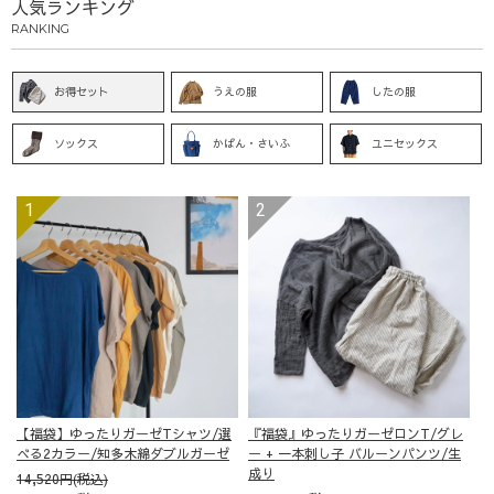
人気ランキング
RANKING
お得セット
うえの服
したの服
ソックス
かばん・さいふ
ユニセックス
【福袋】ゆったりガーゼTシャツ/選
『福袋』ゆったりガーゼロンT/グレ
べる2カラー/知多木綿ダブルガーゼ
ー + 一本刺し子 バルーンパンツ/生
成り
14,520円(税込)