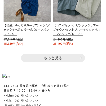
【福袋】ゆったりガーゼTシャツ/ブ
【コラボセット】ピンタックサマー
ラック＋七分丈ガーゼバルーンパン
ブラウス/ミストブルー＋タックバル
ツ /ブルー
ーンパンツ/グレージュ
17,710円(税込)
24,200円(税込)
15,950円(税込)
23,100円(税込)
もっと見る
444-0403 愛知県西尾市一色町松木島榎31番地
営業時間 10:00〜18:00 木日休み
>>Lineでお問い合わせ<<
>>Mailでお問い合わせ<<
*来店時、事前にご連絡ください