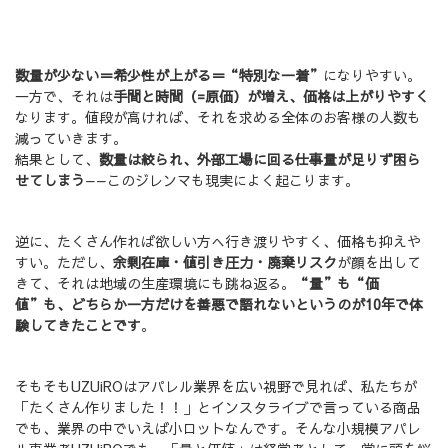
数量が少ない＝希少性が上がる＝“特別な一着”
になりやすい。
一方で、それは
手間と時間（=原価）が増え、価格は上がりやすく
なります。値段が高ければ、それを求める全体のお客様の人数も
減っていきます。
結果として、
数量は絞られ、外部工場に回る仕事量が足りず困ら
せてしまう
——このジレンマも現実によく起こります。
逆に、たくさん作れば欲しい方へ行き渡りやすく、価格も抑えや
すい。ただし、
余剰在庫・値引き圧力・廃棄リスク
が顔を出して
きて、それは地域の生産環境にも跳ね返る。
“量”も“価
値”も、どちらか一方だけを善悪で語れないというのが10年で体
験してきたことです
。
そもそもUZUiROはアパレル業界を広い視野で見れば、私たちが
「たくさん作りました！！」とインスタライブで言っている商品
でも、業界の中でいえば小ロットなんです。そんな小規模アパレ