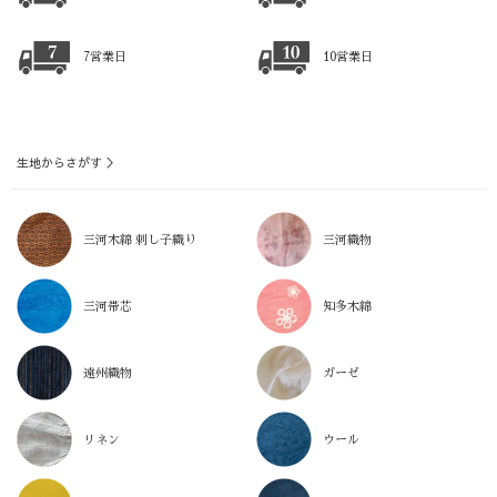
7営業日
10営業日
生地からさがす ＞
三河木綿 刺し子織り
三河織物
三河帯芯
知多木綿
遠州織物
ガーゼ
リネン
ウール