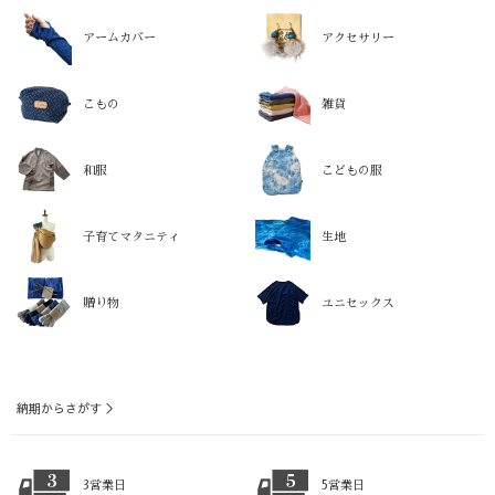
アームカバー
アクセサリー
こもの
雑貨
和服
こどもの服
子育てマタニティ
生地
贈り物
ユニセックス
納期からさがす ＞
3営業日
5営業日