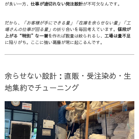
が良い一方、
仕事が途切れない発注設計
が不可欠なんです。
だから、
「お客様が手にできる量」「在庫を余らせない量」「工
場さんの仕事が回る量」
の折り合いを毎回考えています。
値段が
上がる“特別”な一着
を作れば数量は絞られるし、
工場は量不足
に陥りがち。ここに強い葛藤が常に起こるんです。
余らせない設計：直販・受注染め・生
地集約でチューニング