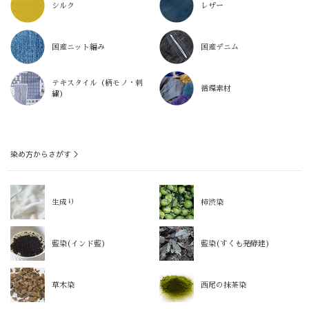
シルク
レザー
国産ニット編み
国産デニム
テキスタイル（柄モノ・刺
循環素材
繍）
染め方からさがす ＞
生成り
柿渋染
藍染(インド藍)
藍染(すくも発酵建)
草木染
西尾の抹茶染