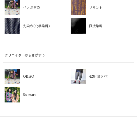
ベンガラ染
プリント
先染め(化学染料)
直接染料
クリエイターからさがす ＞
OREO
428(ヨツバ)
So_maru