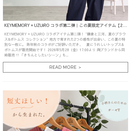
KEYMEMORY × UZUiRO コラボ第二弾｜この夏限定アイテム【2026.05.28発売】
KEYMEMORY × UZUiRO コラボアイテム第二弾！ ~鎌倉と三河、夏のブラウ
ス&ボトムス コレクション~ 地方で育まれた2つの感性が出会い、この夏の特
別な一枚に。 昨年秋のコラボがご好評いただき、 夏にうれしいトップス&
ボトムスが販売開始です！ 2026年5月28（金）17:00より 両ブランドから同
時販売 !! 「きちんとしたいシーン」も...
READ MORE ＞