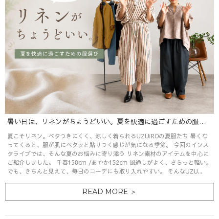
暑い日は、リネンがちょうどいい。夏を快適に過ごすための服選び
夏こそリネン。ベタつきにくく、涼しく着られるUZUiROの夏服たち 暑くな
ってくると、服が肌にペタッと貼りつく感じが気になる季節。 今回のインス
タライブでは、そんな夏のお悩みに寄り添う リネン素材のアイテムを中心に
ご紹介しました。 千春158cm /あやか152cm 風通しがよく、さらっと軽い。
でも、きちんと見えて、毎日のコーデにも取り入れやすい。 そんなUZU...
READ MORE ＞