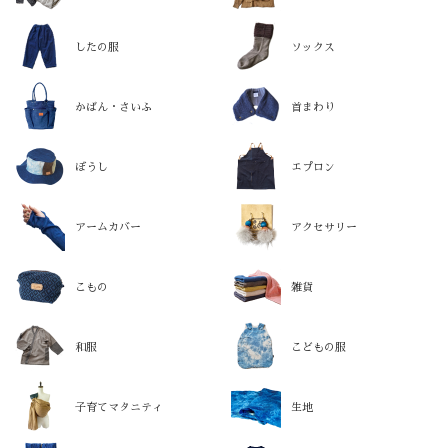
したの服
ソックス
かばん・さいふ
首まわり
ぼうし
エプロン
アームカバー
アクセサリー
こもの
雑貨
和服
こどもの服
子育てマタニティ
生地