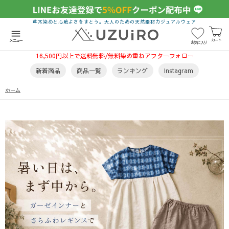
草木染めと心地よさをまとう。大人のための天然素材カジュアルウェア
menu
カート
メニュー
お気に入り
16,500円以上で送料無料/無料染め重ねアフターフォロー
新着商品
商品一覧
ランキング
Instagram
ホーム