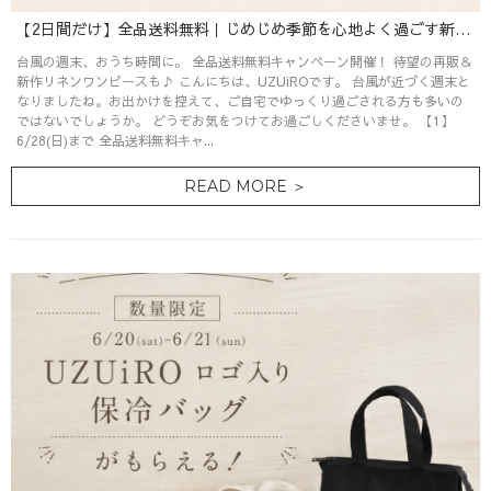
【2日間だけ】全品送料無料｜じめじめ季節を心地よく過ごす新作リネン服
台風の週末、おうち時間に。 全品送料無料キャンペーン開催！ 待望の再販＆
新作リネンワンピースも♪ こんにちは、UZUiROです。 台風が近づく週末と
なりましたね。お出かけを控えて、ご自宅でゆっくり過ごされる方も多いの
ではないでしょうか。 どうぞお気をつけてお過ごしくださいませ。 【1】
6/28(日)まで 全品送料無料キャ...
READ MORE ＞