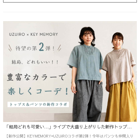
「結局どれも可愛い…」ライブで大盛り上がりした新作トップス＆パンツ紹介
【新作公開】KEYMEMORY×UZUiROコラボ第2弾！今年はパンツも仲間入り