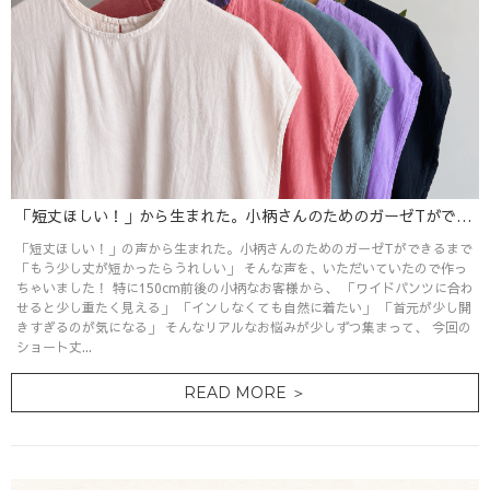
「短丈ほしい！」から生まれた。小柄さんのためのガーゼTができるまで。新作涼やかリネンストールも紹介。
「短丈ほしい！」の声から生まれた。小柄さんのためのガーゼTができるまで
「もう少し丈が短かったらうれしい」 そんな声を、いただいていたので作っ
ちゃいました！ 特に150cm前後の小柄なお客様から、 「ワイドパンツに合わ
せると少し重たく見える」 「インしなくても自然に着たい」 「首元が少し開
きすぎるのが気になる」 そんなリアルなお悩みが少しずつ集まって、 今回の
ショート丈...
READ MORE ＞