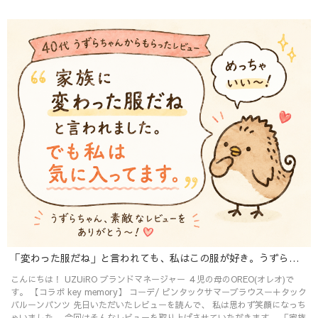
「変わった服だね」と言われても、私はこの服が好き。うずらちゃんレビューの話！
こんにちは！ UZUiRO ブランドマネージャー ４児の母のOREO(オレオ)で
す。 【コラボ key memory】 コーデ/ ピンタックサマーブラウスー＋タック
バルーンパンツ 先日いただいたレビューを読んで、 私は思わず笑顔になっち
ゃいました。 今回はそんなレビューを取り上げさせていただきます。 「家族