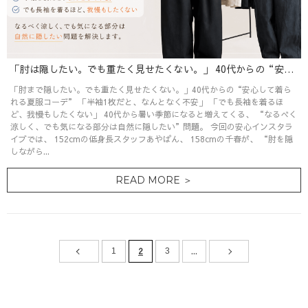
「肘は隠したい。でも重たく見せたくない。」 40代からの“安心して着られる夏服”特集
「肘まで隠したい。でも重たく見せたくない。」40代からの“安心して着ら
れる夏服コーデ” 「半袖1枚だと、なんとなく不安」 「でも長袖を着るほ
ど、我慢もしたくない」 40代から暑い季節になると増えてくる、 “なるべく
涼しく、でも気になる部分は自然に隠したい”問題。 今回の安心インスタラ
イブでは、 152cmの低身長スタッフあやぱん、 158cmの千春が、 “肘を隠
しながら...
READ MORE ＞
2
...
1
3