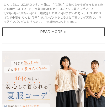
こんにちは、UZUiROです。本日は、“今だけ”のお知らせをぎゅっとまとめ
てお届けします♪ 【1】先着50名様限定！ ロゴ入り巾着プレゼント♪
5/23(sat)〜5/24(sun)の2日間限定！ お買い物いただいた方へ、 UZUiROロ
ゴ入り巾着を なんと“0円”でプレゼント♪ころんと可愛いサイズ感で、 バ
ッグインバッグにもぴったり。三河織物のコットン100...
READ MORE ＞