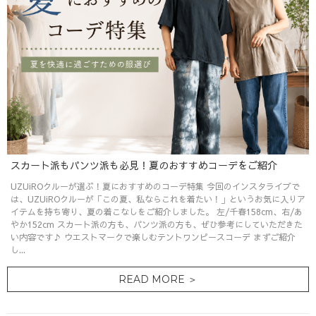
スカート派もパンツ派も必見！夏のおすすめコーデをご紹介
UZUiROクルーが選ぶ！夏におすすめのコーデ特集 今回のインスタライブで
は、UZUiROクルーが「この夏、私ならこれを着たい！」というお気に入りア
イテムを持ち寄り、夏の着こなしをご紹介しました。 左/千春158cm、右/あ
やか152cm スカート派の方も、パンツ派の方も、ぜひ参考にしていただきた
い内容です♪ ウエストマークで楽しむテントワンピースコーデ まずご紹介
し...
READ MORE ＞