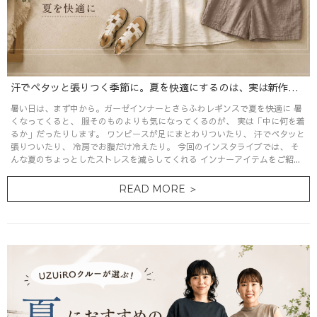
汗でペタッと張りつく季節に。夏を快適にするのは、実は新作のインナーパンツとレギンスかもしれません！
暑い日は、まず中から。ガーゼインナーとさらふわレギンスで夏を快適に 暑
くなってくると、 服そのものよりも気になってくるのが、 実は「中に何を着
るか」だったりします。 ワンピースが足にまとわりついたり、 汗でペタッと
張りついたり、 冷房でお腹だけ冷えたり。 今回のインスタライブでは、 そ
んな夏のちょっとしたストレスを減らしてくれる インナーアイテムをご紹...
READ MORE ＞