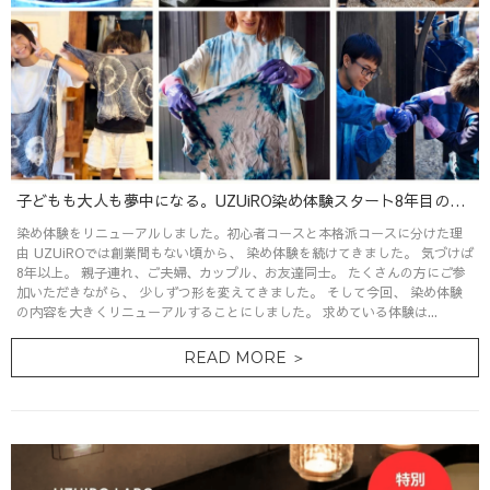
子どもも大人も夢中になる。UZUiRO染め体験スタート8年目の進化
染め体験をリニューアルしました。初心者コースと本格派コースに分けた理
由 UZUiROでは創業間もない頃から、 染め体験を続けてきました。 気づけば
8年以上。 親子連れ、ご夫婦、カップル、お友達同士。 たくさんの方にご参
加いただきながら、 少しずつ形を変えてきました。 そして今回、 染め体験
の内容を大きくリニューアルすることにしました。 求めている体験は...
READ MORE ＞