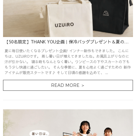
【50名限定】THANK YOU企画｜保冷バッグプレゼント＆夏の新作が揃いました
夏に毎日使いたくなるプレゼント企画! インナー新作もできました。 こんに
ちは、UZUiROです。 蒸し暑い日が増えてきましたね。お風呂上がりなのに
汗が引かない。 寝る時もなんとなく暑い。ワンピースの下やスカートの下も
もう少し快適に過ごしたい。 そんな季節に、夏を心地よく過ごすための 新作
アイテムが販売スタートです♪ そして日頃の感謝を込めて、 ...
READ MORE ＞