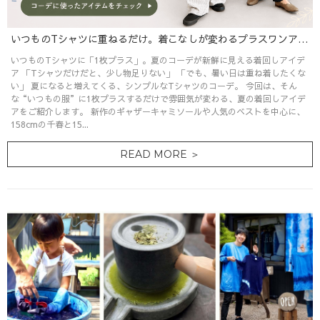
いつものTシャツに重ねるだけ。着こなしが変わるプラスワンアイテム特集
いつものTシャツに「1枚プラス」。夏のコーデが新鮮に見える着回しアイデ
ア 「Tシャツだけだと、少し物足りない」 「でも、暑い日は重ね着したくな
い」 夏になると増えてくる、シンプルなTシャツのコーデ。 今回は、そん
な“いつもの服”に1枚プラスするだけで雰囲気が変わる、夏の着回しアイデ
アをご紹介します。 新作のギャザーキャミソールや人気のベストを中心に、
158cmの千春と15...
READ MORE ＞