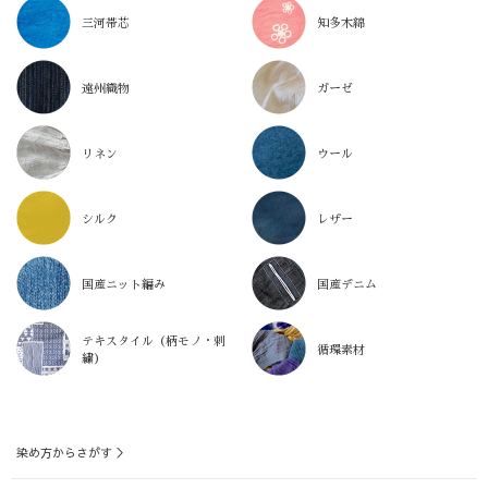
三河帯芯
知多木綿
遠州織物
ガーゼ
リネン
ウール
シルク
レザー
国産ニット編み
国産デニム
テキスタイル（柄モノ・刺
循環素材
繍）
染め方からさがす ＞