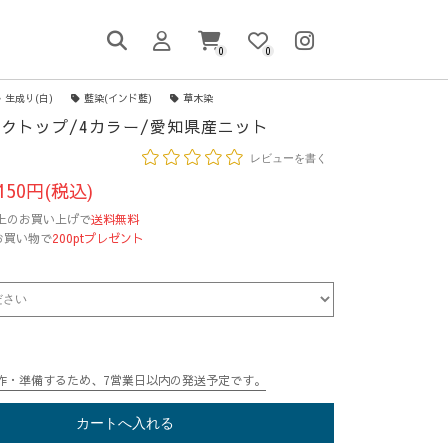
0
0
生成り(白)
藍染(インド藍)
草木染
クトップ/4カラー/愛知県産ニット
レビューを書く
150円(税込)
円以上のお買い上げで
送料無料
お買い物で
200ptプレゼント
作・準備するため、7営業日以内の発送予定です。
カートへ入れる