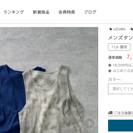
ランキング
新着商品
会員特典
ブログ
UZUiRO
メンズタン
71pt 獲得
7,
通常価格
● 16,500
● はじめての
カラー:
ご注文後製