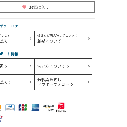
favorite
お気に入り
ずチェック！
グします！
複数点ご購入時はチェック！
ビス
納期について
ポート情報
問 ＞
洗い方について ＞
無料染め直し
ビス ＞
アフターフォロー ＞