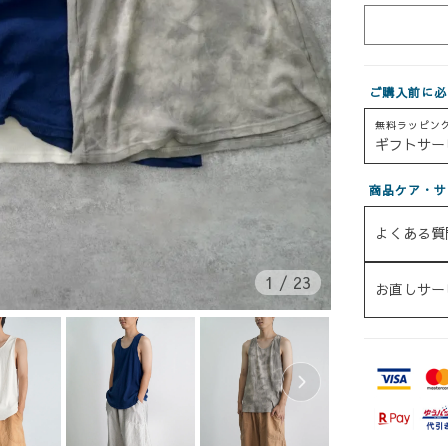
ご購入前に必
無料ラッピン
ギフトサー
商品ケア・サ
よくある質
1
/
23
お直しサー